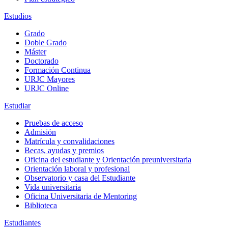
Estudios
Grado
Doble Grado
Máster
Doctorado
Formación Continua
URJC Mayores
URJC Online
Estudiar
Pruebas de acceso
Admisión
Matrícula y convalidaciones
Becas, ayudas y premios
Oficina del estudiante y Orientación preuniversitaria
Orientación laboral y profesional
Observatorio y casa del Estudiante
Vida universitaria
Oficina Universitaria de Mentoring
Biblioteca
Estudiantes