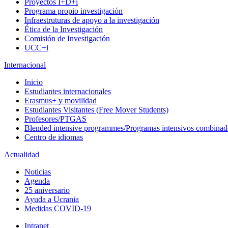
Proyectos I+D+i
Programa propio investigación
Infraestruturas de apoyo a la investigación
Ética de la Investigación
Comisión de Investigación
UCC+i
Internacional
Inicio
Estudiantes internacionales
Erasmus+ y movilidad
Estudiantes Visitantes (Free Mover Students)
Profesores/PTGAS
Blended intensive programmes/Programas intensivos combinad
Centro de idiomas
Actualidad
Noticias
Agenda
25 aniversario
Ayuda a Ucrania
Medidas COVID-19
Intranet