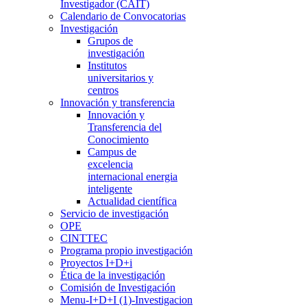
Investigador (CAIT)
Calendario de Convocatorias
Investigación
Grupos de
investigación
Institutos
universitarios y
centros
Innovación y transferencia
Innovación y
Transferencia del
Conocimiento
Campus de
excelencia
internacional energia
inteligente
Actualidad científica
Servicio de investigación
OPE
CINTTEC
Programa propio investigación
Proyectos I+D+i
Ética de la investigación
Comisión de Investigación
Menu-I+D+I (1)-Investigacion