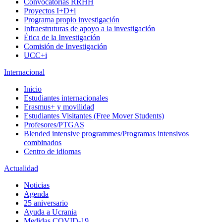
Convocatorias RRHH
Proyectos I+D+i
Programa propio investigación
Infraestruturas de apoyo a la investigación
Ética de la Investigación
Comisión de Investigación
UCC+i
Internacional
Inicio
Estudiantes internacionales
Erasmus+ y movilidad
Estudiantes Visitantes (Free Mover Students)
Profesores/PTGAS
Blended intensive programmes/Programas intensivos
combinados
Centro de idiomas
Actualidad
Noticias
Agenda
25 aniversario
Ayuda a Ucrania
Medidas COVID-19