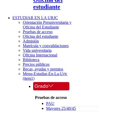
estudiante
ESTUDIAR EN LA URJC
Orientación Preuniversitaria y
Oficina del Estudiante
Pruebas de acceso
Oficina del estudiante
Admisión
Matrícula y convalidaciones
Vida universitaria
Oficina Internacional
Biblioteca
Precios públicos
Becas, ayudas y premios
Menu-Estudiar-En-La-Urjc
(item1)
Grado
Pruebas de acceso
PAU
Mayores 25/40/45