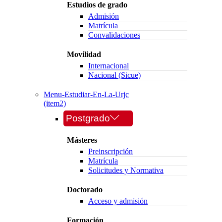
Estudios de grado
Admisión
Matrícula
Convalidaciones
Movilidad
Internacional
Nacional (Sicue)
Menu-Estudiar-En-La-Urjc
(item2)
Postgrado
Másteres
Preinscripción
Matrícula
Solicitudes y Normativa
Doctorado
Acceso y admisión
Formación