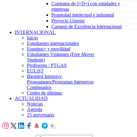
Contratos de I+D+i con entidades y
empresas
Propiedad intelectual e industrial
Proyecto Umotor
Campus de Excelencia Internacional
INTERNACIONAL
Inicio
Estudiantes internacionales
Erasmus+ y movilidad
Estudiantes Visitantes (Free Mover
Students)
Profesores / PTGAS
EULiST
Blended Intensive
Programmes/Programas Intensivos
Combinados
Centro de idiomas
ACTUALIDAD
Noticias
Agenda
25 aniversario