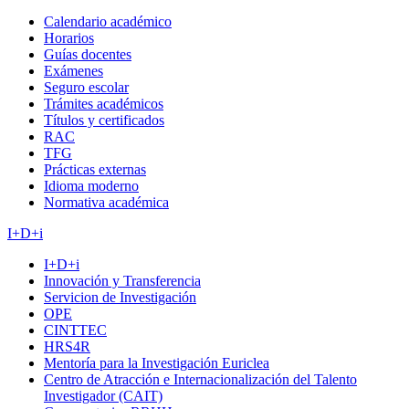
Calendario académico
Horarios
Guías docentes
Exámenes
Seguro escolar
Trámites académicos
Títulos y certificados
RAC
TFG
Prácticas externas
Idioma moderno
Normativa académica
I+D+i
I+D+i
Innovación y Transferencia
Servicion de Investigación
OPE
CINTTEC
HRS4R
Mentoría para la Investigación Euriclea
Centro de Atracción e Internacionalización del Talento
Investigador (CAIT)