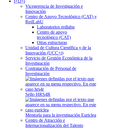
I+D+i
Vicegerencia de Investigación e
Innovación
Centro de Apoyo Tecnológico (CAT) y
RedLabU
Laboratorios redlabu
Centro de apoyo
tecnológico (CAT)
Otras estructuras
Unidad de Cultura Científica y de la
Innovación (UCC+i)
Servicio de Gestión Económica de la
Investigación
Contratación de Personal de
Investigación
Sello HRS4R
Mentoría para la investigación Euriclea
Centro de Atracción e
Internacionalización del Talento