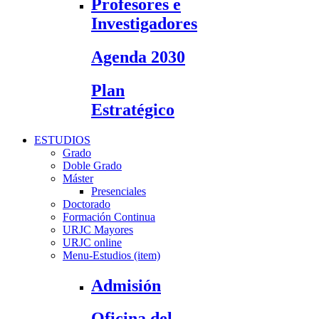
Profesores e
Investigadores
Agenda 2030
Plan
Estratégico
ESTUDIOS
Grado
Doble Grado
Máster
Presenciales
Doctorado
Formación Continua
URJC Mayores
URJC online
Menu-Estudios (item)
Admisión
Oficina del