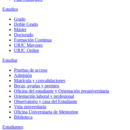
Estudios
Grado
Doble Grado
Máster
Doctorado
Formación Continua
URJC Mayores
URJC Online
Estudiar
Pruebas de acceso
Admisión
Matrícula y convalidaciones
Becas, ayudas y premios
Oficina del estudiante y Orientación preuniversitaria
Orientación laboral y profesional
Observatorio y casa del Estudiante
Vida universitaria
Oficina Universitaria de Mentoring
Biblioteca
Estudiantes