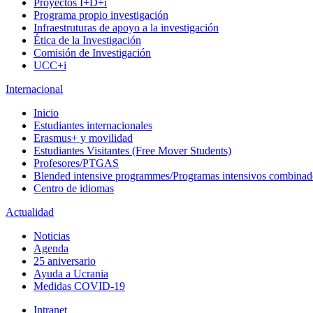
Proyectos I+D+i
Programa propio investigación
Infraestruturas de apoyo a la investigación
Ética de la Investigación
Comisión de Investigación
UCC+i
Internacional
Inicio
Estudiantes internacionales
Erasmus+ y movilidad
Estudiantes Visitantes (Free Mover Students)
Profesores/PTGAS
Blended intensive programmes/Programas intensivos combinad
Centro de idiomas
Actualidad
Noticias
Agenda
25 aniversario
Ayuda a Ucrania
Medidas COVID-19
Intranet