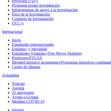
Proyectos I+D+i
Programa propio investigación
Infraestruturas de apoyo a la investigación
Ética de la Investigación
Comisión de Investigación
UCC+i
Internacional
Inicio
Estudiantes internacionales
Erasmus+ y movilidad
Estudiantes Visitantes (Free Mover Students)
Profesores/PTGAS
Blended intensive programmes/Programas intensivos combinad
Centro de idiomas
Actualidad
Noticias
Agenda
25 aniversario
Ayuda a Ucrania
Medidas COVID-19
Intranet