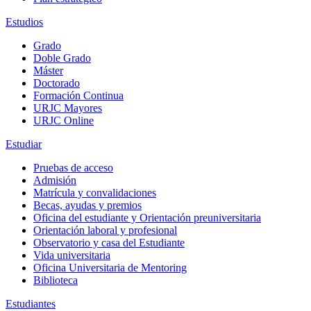
Estudios
Grado
Doble Grado
Máster
Doctorado
Formación Continua
URJC Mayores
URJC Online
Estudiar
Pruebas de acceso
Admisión
Matrícula y convalidaciones
Becas, ayudas y premios
Oficina del estudiante y Orientación preuniversitaria
Orientación laboral y profesional
Observatorio y casa del Estudiante
Vida universitaria
Oficina Universitaria de Mentoring
Biblioteca
Estudiantes