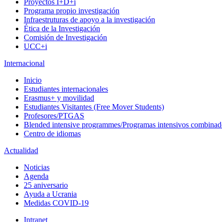
Proyectos I+D+i
Programa propio investigación
Infraestruturas de apoyo a la investigación
Ética de la Investigación
Comisión de Investigación
UCC+i
Internacional
Inicio
Estudiantes internacionales
Erasmus+ y movilidad
Estudiantes Visitantes (Free Mover Students)
Profesores/PTGAS
Blended intensive programmes/Programas intensivos combinad
Centro de idiomas
Actualidad
Noticias
Agenda
25 aniversario
Ayuda a Ucrania
Medidas COVID-19
Intranet