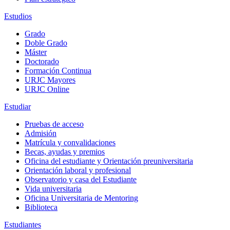
Estudios
Grado
Doble Grado
Máster
Doctorado
Formación Continua
URJC Mayores
URJC Online
Estudiar
Pruebas de acceso
Admisión
Matrícula y convalidaciones
Becas, ayudas y premios
Oficina del estudiante y Orientación preuniversitaria
Orientación laboral y profesional
Observatorio y casa del Estudiante
Vida universitaria
Oficina Universitaria de Mentoring
Biblioteca
Estudiantes