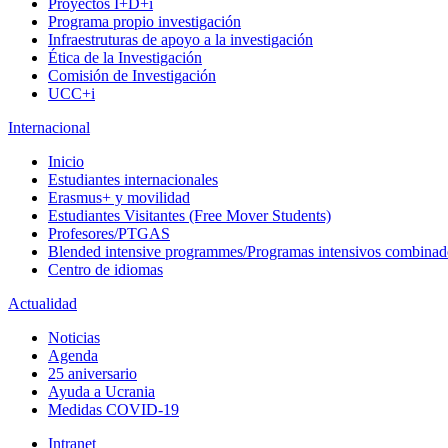
Proyectos I+D+i
Programa propio investigación
Infraestruturas de apoyo a la investigación
Ética de la Investigación
Comisión de Investigación
UCC+i
Internacional
Inicio
Estudiantes internacionales
Erasmus+ y movilidad
Estudiantes Visitantes (Free Mover Students)
Profesores/PTGAS
Blended intensive programmes/Programas intensivos combinad
Centro de idiomas
Actualidad
Noticias
Agenda
25 aniversario
Ayuda a Ucrania
Medidas COVID-19
Intranet