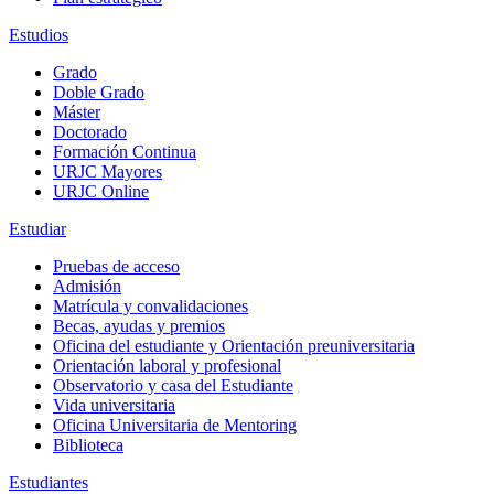
Estudios
Grado
Doble Grado
Máster
Doctorado
Formación Continua
URJC Mayores
URJC Online
Estudiar
Pruebas de acceso
Admisión
Matrícula y convalidaciones
Becas, ayudas y premios
Oficina del estudiante y Orientación preuniversitaria
Orientación laboral y profesional
Observatorio y casa del Estudiante
Vida universitaria
Oficina Universitaria de Mentoring
Biblioteca
Estudiantes