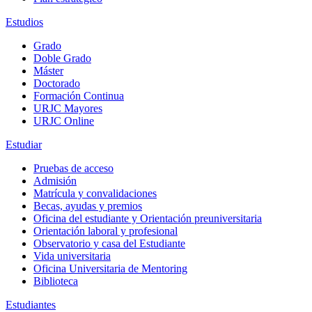
Estudios
Grado
Doble Grado
Máster
Doctorado
Formación Continua
URJC Mayores
URJC Online
Estudiar
Pruebas de acceso
Admisión
Matrícula y convalidaciones
Becas, ayudas y premios
Oficina del estudiante y Orientación preuniversitaria
Orientación laboral y profesional
Observatorio y casa del Estudiante
Vida universitaria
Oficina Universitaria de Mentoring
Biblioteca
Estudiantes