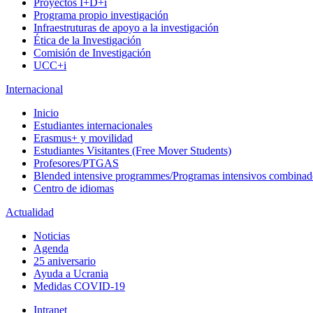
Proyectos I+D+i
Programa propio investigación
Infraestruturas de apoyo a la investigación
Ética de la Investigación
Comisión de Investigación
UCC+i
Internacional
Inicio
Estudiantes internacionales
Erasmus+ y movilidad
Estudiantes Visitantes (Free Mover Students)
Profesores/PTGAS
Blended intensive programmes/Programas intensivos combinad
Centro de idiomas
Actualidad
Noticias
Agenda
25 aniversario
Ayuda a Ucrania
Medidas COVID-19
Intranet