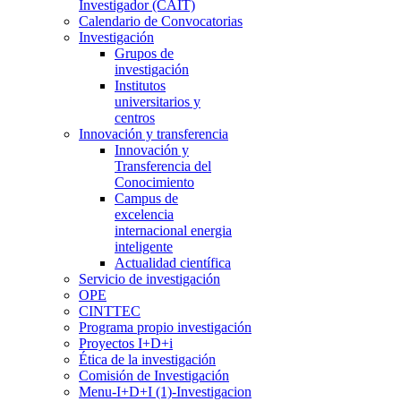
Investigador (CAIT)
Calendario de Convocatorias
Investigación
Grupos de
investigación
Institutos
universitarios y
centros
Innovación y transferencia
Innovación y
Transferencia del
Conocimiento
Campus de
excelencia
internacional energia
inteligente
Actualidad científica
Servicio de investigación
OPE
CINTTEC
Programa propio investigación
Proyectos I+D+i
Ética de la investigación
Comisión de Investigación
Menu-I+D+I (1)-Investigacion