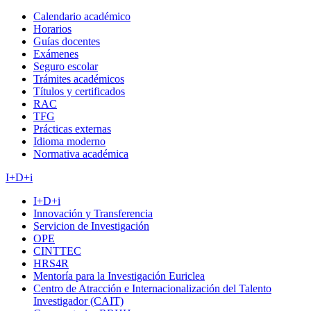
Calendario académico
Horarios
Guías docentes
Exámenes
Seguro escolar
Trámites académicos
Títulos y certificados
RAC
TFG
Prácticas externas
Idioma moderno
Normativa académica
I+D+i
I+D+i
Innovación y Transferencia
Servicion de Investigación
OPE
CINTTEC
HRS4R
Mentoría para la Investigación Euriclea
Centro de Atracción e Internacionalización del Talento
Investigador (CAIT)