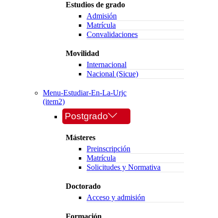
Estudios de grado
Admisión
Matrícula
Convalidaciones
Movilidad
Internacional
Nacional (Sicue)
Menu-Estudiar-En-La-Urjc
(item2)
Postgrado
Másteres
Preinscripción
Matrícula
Solicitudes y Normativa
Doctorado
Acceso y admisión
Formación