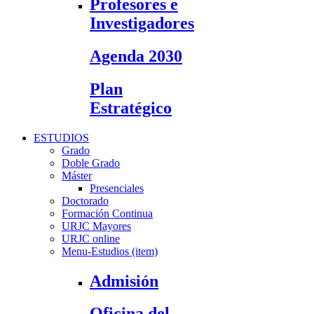
Profesores e
Investigadores
Agenda 2030
Plan
Estratégico
ESTUDIOS
Grado
Doble Grado
Máster
Presenciales
Doctorado
Formación Continua
URJC Mayores
URJC online
Menu-Estudios (item)
Admisión
Oficina del