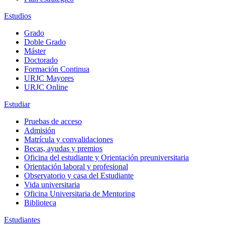
Estudios
Grado
Doble Grado
Máster
Doctorado
Formación Continua
URJC Mayores
URJC Online
Estudiar
Pruebas de acceso
Admisión
Matrícula y convalidaciones
Becas, ayudas y premios
Oficina del estudiante y Orientación preuniversitaria
Orientación laboral y profesional
Observatorio y casa del Estudiante
Vida universitaria
Oficina Universitaria de Mentoring
Biblioteca
Estudiantes