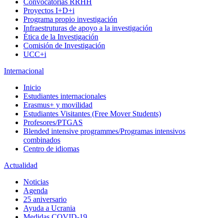
Convocatorias RRHH
Proyectos I+D+i
Programa propio investigación
Infraestruturas de apoyo a la investigación
Ética de la Investigación
Comisión de Investigación
UCC+i
Internacional
Inicio
Estudiantes internacionales
Erasmus+ y movilidad
Estudiantes Visitantes (Free Mover Students)
Profesores/PTGAS
Blended intensive programmes/Programas intensivos
combinados
Centro de idiomas
Actualidad
Noticias
Agenda
25 aniversario
Ayuda a Ucrania
Medidas COVID-19