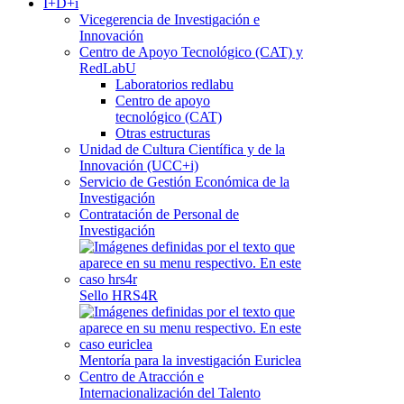
I+D+i
Vicegerencia de Investigación e
Innovación
Centro de Apoyo Tecnológico (CAT) y
RedLabU
Laboratorios redlabu
Centro de apoyo
tecnológico (CAT)
Otras estructuras
Unidad de Cultura Científica y de la
Innovación (UCC+i)
Servicio de Gestión Económica de la
Investigación
Contratación de Personal de
Investigación
Sello HRS4R
Mentoría para la investigación Euriclea
Centro de Atracción e
Internacionalización del Talento