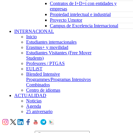
Contratos de I+D+i con entidades y
empresas
Propiedad intelectual e industrial
Proyecto Umotor
Campus de Excelencia Internacional
INTERNACIONAL
Inicio
Estudiantes internacionales
Erasmus+ y movilidad
Estudiantes Visitantes (Free Mover
Students)
Profesores / PTGAS
EULiST
Blended Intensive
Programmes/Programas Intensivos
Combinados
Centro de idiomas
ACTUALIDAD
Noticias
Agenda
25 aniversario