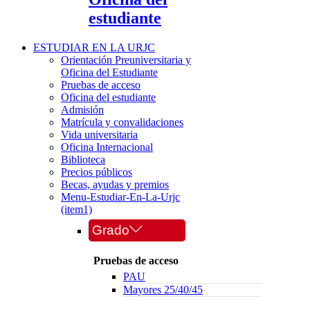
estudiante
ESTUDIAR EN LA URJC
Orientación Preuniversitaria y
Oficina del Estudiante
Pruebas de acceso
Oficina del estudiante
Admisión
Matrícula y convalidaciones
Vida universitaria
Oficina Internacional
Biblioteca
Precios públicos
Becas, ayudas y premios
Menu-Estudiar-En-La-Urjc
(item1)
Grado
Pruebas de acceso
PAU
Mayores 25/40/45