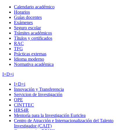
Calendario académico
Horarios
Guías docentes
Exámenes
Seguro escolar
Trámites académicos
Títulos y certificados
RAC
TFG
Prácticas externas
Idioma moderno
Normativa académica
I+D+i
I+D+i
Innovación y Transferencia
Servicion de Investigación
OPE
CINTTEC
HRS4R
Mentoría para la Investigación Euriclea
Centro de Atracción e Internacionalización del Talento
Investigador (CAIT)