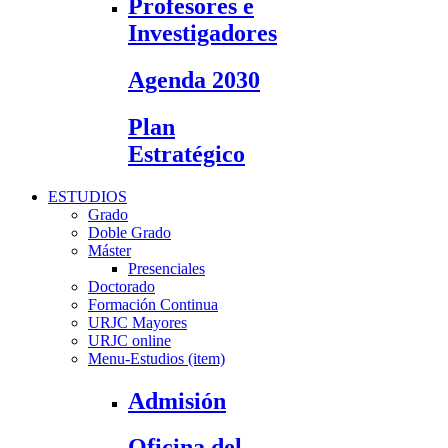
Profesores e
Investigadores
Agenda 2030
Plan
Estratégico
ESTUDIOS
Grado
Doble Grado
Máster
Presenciales
Doctorado
Formación Continua
URJC Mayores
URJC online
Menu-Estudios (item)
Admisión
Oficina del