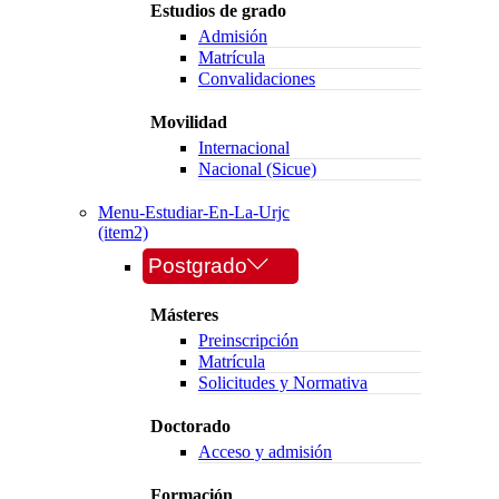
Estudios de grado
Admisión
Matrícula
Convalidaciones
Movilidad
Internacional
Nacional (Sicue)
Menu-Estudiar-En-La-Urjc
(item2)
Postgrado
Másteres
Preinscripción
Matrícula
Solicitudes y Normativa
Doctorado
Acceso y admisión
Formación