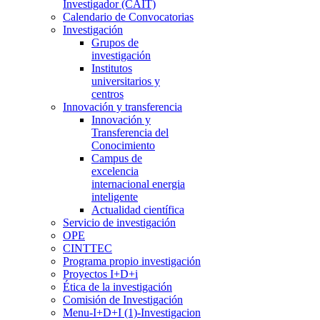
Investigador (CAIT)
Calendario de Convocatorias
Investigación
Grupos de
investigación
Institutos
universitarios y
centros
Innovación y transferencia
Innovación y
Transferencia del
Conocimiento
Campus de
excelencia
internacional energia
inteligente
Actualidad científica
Servicio de investigación
OPE
CINTTEC
Programa propio investigación
Proyectos I+D+i
Ética de la investigación
Comisión de Investigación
Menu-I+D+I (1)-Investigacion