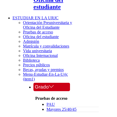
estudiante
ESTUDIAR EN LA URJC
Orientación Preuniversitaria y
Oficina del Estudiante
Pruebas de acceso
Oficina del estudiante
Admisión
Matrícula y convalidaciones
Vida universitaria
Oficina Internacional
Biblioteca
Precios públicos
Becas, ayudas y premios
Menu-Estudiar-En-La-Urjc
(item1)
Grado
Pruebas de acceso
PAU
Mayores 25/40/45