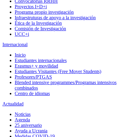
Convocatorias RRHH
Proyectos I+D+i
Programa propio investigación
Infraestruturas de apoyo a la investigación
Ética de la Investigación
Comisión de Investigación
UCC+i
Internacional
Inicio
Estudiantes internacionales
Erasmus+ y movilidad
Estudiantes Visitantes (Free Mover Students)
Profesores/PTGAS
Blended intensive programmes/Programas intensivos
combinados
Centro de idiomas
Actualidad
Noticias
Agenda
25 aniversario
Ayuda a Ucrania
Medidas COVID-19