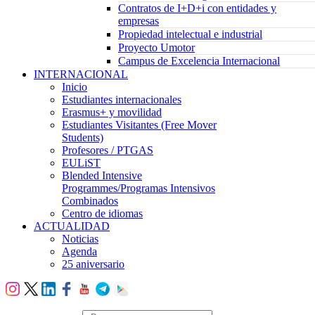
Contratos de I+D+i con entidades y
empresas
Propiedad intelectual e industrial
Proyecto Umotor
Campus de Excelencia Internacional
INTERNACIONAL
Inicio
Estudiantes internacionales
Erasmus+ y movilidad
Estudiantes Visitantes (Free Mover
Students)
Profesores / PTGAS
EULiST
Blended Intensive
Programmes/Programas Intensivos
Combinados
Centro de idiomas
ACTUALIDAD
Noticias
Agenda
25 aniversario