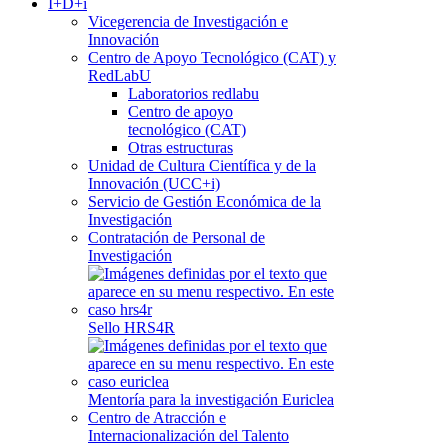
I+D+i
Vicegerencia de Investigación e
Innovación
Centro de Apoyo Tecnológico (CAT) y
RedLabU
Laboratorios redlabu
Centro de apoyo
tecnológico (CAT)
Otras estructuras
Unidad de Cultura Científica y de la
Innovación (UCC+i)
Servicio de Gestión Económica de la
Investigación
Contratación de Personal de
Investigación
Sello HRS4R
Mentoría para la investigación Euriclea
Centro de Atracción e
Internacionalización del Talento