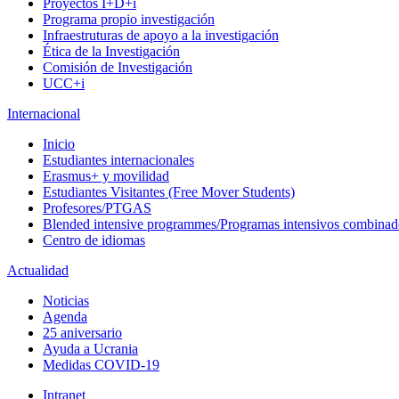
Proyectos I+D+i
Programa propio investigación
Infraestruturas de apoyo a la investigación
Ética de la Investigación
Comisión de Investigación
UCC+i
Internacional
Inicio
Estudiantes internacionales
Erasmus+ y movilidad
Estudiantes Visitantes (Free Mover Students)
Profesores/PTGAS
Blended intensive programmes/Programas intensivos combinad
Centro de idiomas
Actualidad
Noticias
Agenda
25 aniversario
Ayuda a Ucrania
Medidas COVID-19
Intranet