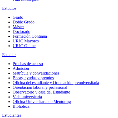
Estudios
Grado
Doble Grado
Máster
Doctorado
Formación Continua
URJC Mayores
URJC Online
Estudiar
Pruebas de acceso
Admisión
Matrícula y convalidaciones
Becas, ayudas y premios
Oficina del estudiante y Orientación preuniversitaria
Orientación laboral y profesional
Observatorio y casa del Estudiante
Vida universitaria
Oficina Universitaria de Mentoring
Biblioteca
Estudiantes