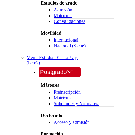
Estudios de grado
Admisión
Matrícula
Convalidaciones
Movilidad
Internacional
Nacional (Sicue)
Menu-Estudiar-En-La-Urjc
(item2)
Postgrado
Másteres
Preinscripción
Matrícula
Solicitudes y Normativa
Doctorado
Acceso y admisión
Formación