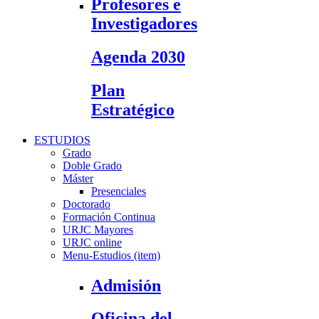
Profesores e
Investigadores
Agenda 2030
Plan
Estratégico
ESTUDIOS
Grado
Doble Grado
Máster
Presenciales
Doctorado
Formación Continua
URJC Mayores
URJC online
Menu-Estudios (item)
Admisión
Oficina del