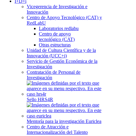
I+D+i
Vicegerencia de Investigación e
Innovación
Centro de Apoyo Tecnológico (CAT) y
RedLabU
Laboratorios redlabu
Centro de apoyo
tecnológico (CAT)
Otras estructuras
Unidad de Cultura Científica y de la
Innovación (UCC+i)
Servicio de Gestión Económica de la
Investigación
Contratación de Personal de
Investigación
Sello HRS4R
Mentoría para la investigación Euriclea
Centro de Atracción e
Internacionalización del Talento