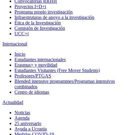
Convocatorias RRHH
Proyectos I+D+i
Programa propio investigación
Infraestruturas de apoyo a la investigación
Ética de la Investigación
Comisión de Investigación
UCC+i
Internacional
Inicio
Estudiantes internacionales
Erasmus+ y movilidad
Estudiantes Visitantes (Free Mover Students)
Profesores/PTGAS
Blended intensive programmes/Programas intensivos
combinados
Centro de idiomas
Actualidad
Noticias
Agenda
25 aniversario
Ayuda a Ucrania
Medidas COVID-19