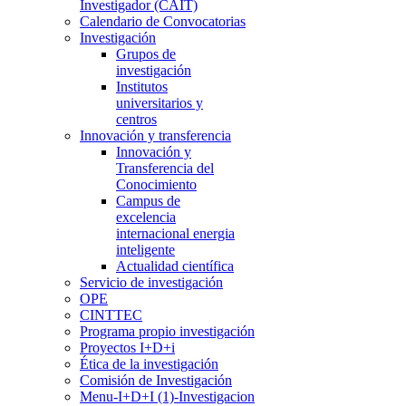
Investigador (CAIT)
Calendario de Convocatorias
Investigación
Grupos de
investigación
Institutos
universitarios y
centros
Innovación y transferencia
Innovación y
Transferencia del
Conocimiento
Campus de
excelencia
internacional energia
inteligente
Actualidad científica
Servicio de investigación
OPE
CINTTEC
Programa propio investigación
Proyectos I+D+i
Ética de la investigación
Comisión de Investigación
Menu-I+D+I (1)-Investigacion