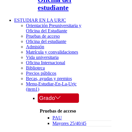
estudiante
ESTUDIAR EN LA URJC
Orientación Preuniversitaria y
Oficina del Estudiante
Pruebas de acceso
Oficina del estudiante
Admisión
Matrícula y convalidaciones
Vida universitaria
Oficina Internacional
Biblioteca
Precios públicos
Becas, ayudas y premios
Menu-Estudiar-En-La-Urjc
(item1)
Grado
Pruebas de acceso
PAU
Mayores 25/40/45