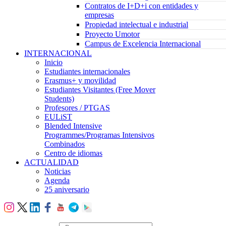
Contratos de I+D+i con entidades y
empresas
Propiedad intelectual e industrial
Proyecto Umotor
Campus de Excelencia Internacional
INTERNACIONAL
Inicio
Estudiantes internacionales
Erasmus+ y movilidad
Estudiantes Visitantes (Free Mover
Students)
Profesores / PTGAS
EULiST
Blended Intensive
Programmes/Programas Intensivos
Combinados
Centro de idiomas
ACTUALIDAD
Noticias
Agenda
25 aniversario