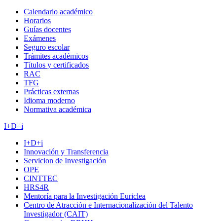
Calendario académico
Horarios
Guías docentes
Exámenes
Seguro escolar
Trámites académicos
Títulos y certificados
RAC
TFG
Prácticas externas
Idioma moderno
Normativa académica
I+D+i
I+D+i
Innovación y Transferencia
Servicion de Investigación
OPE
CINTTEC
HRS4R
Mentoría para la Investigación Euriclea
Centro de Atracción e Internacionalización del Talento
Investigador (CAIT)