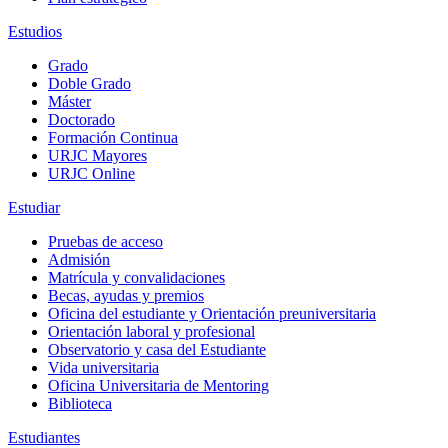
Estudios
Grado
Doble Grado
Máster
Doctorado
Formación Continua
URJC Mayores
URJC Online
Estudiar
Pruebas de acceso
Admisión
Matrícula y convalidaciones
Becas, ayudas y premios
Oficina del estudiante y Orientación preuniversitaria
Orientación laboral y profesional
Observatorio y casa del Estudiante
Vida universitaria
Oficina Universitaria de Mentoring
Biblioteca
Estudiantes