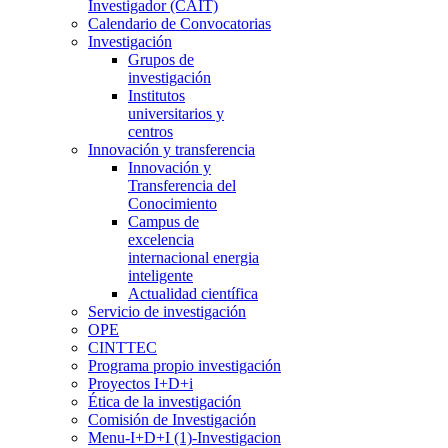
Investigador (CAIT)
Calendario de Convocatorias
Investigación
Grupos de
investigación
Institutos
universitarios y
centros
Innovación y transferencia
Innovación y
Transferencia del
Conocimiento
Campus de
excelencia
internacional energia
inteligente
Actualidad científica
Servicio de investigación
OPE
CINTTEC
Programa propio investigación
Proyectos I+D+i
Ética de la investigación
Comisión de Investigación
Menu-I+D+I (1)-Investigacion