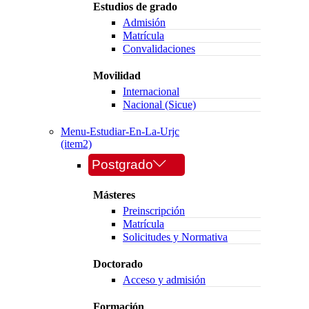
Estudios de grado
Admisión
Matrícula
Convalidaciones
Movilidad
Internacional
Nacional (Sicue)
Menu-Estudiar-En-La-Urjc
(item2)
Postgrado
Másteres
Preinscripción
Matrícula
Solicitudes y Normativa
Doctorado
Acceso y admisión
Formación