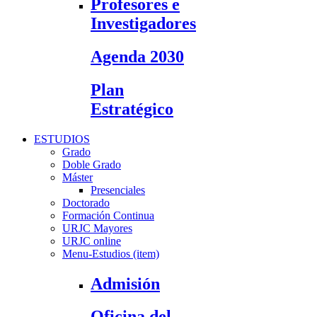
Profesores e
Investigadores
Agenda 2030
Plan
Estratégico
ESTUDIOS
Grado
Doble Grado
Máster
Presenciales
Doctorado
Formación Continua
URJC Mayores
URJC online
Menu-Estudios (item)
Admisión
Oficina del