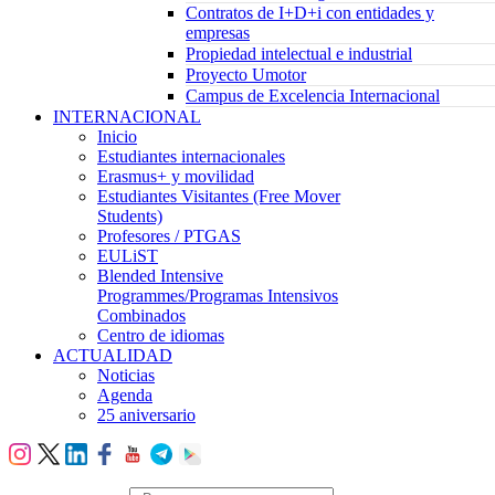
Contratos de I+D+i con entidades y
empresas
Propiedad intelectual e industrial
Proyecto Umotor
Campus de Excelencia Internacional
INTERNACIONAL
Inicio
Estudiantes internacionales
Erasmus+ y movilidad
Estudiantes Visitantes (Free Mover
Students)
Profesores / PTGAS
EULiST
Blended Intensive
Programmes/Programas Intensivos
Combinados
Centro de idiomas
ACTUALIDAD
Noticias
Agenda
25 aniversario