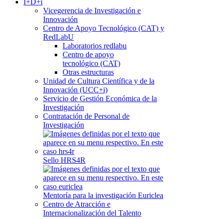
I+D+i
Vicegerencia de Investigación e
Innovación
Centro de Apoyo Tecnológico (CAT) y
RedLabU
Laboratorios redlabu
Centro de apoyo
tecnológico (CAT)
Otras estructuras
Unidad de Cultura Científica y de la
Innovación (UCC+i)
Servicio de Gestión Económica de la
Investigación
Contratación de Personal de
Investigación
Sello HRS4R
Mentoría para la investigación Euriclea
Centro de Atracción e
Internacionalización del Talento