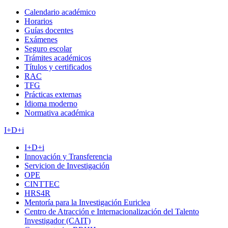
Calendario académico
Horarios
Guías docentes
Exámenes
Seguro escolar
Trámites académicos
Títulos y certificados
RAC
TFG
Prácticas externas
Idioma moderno
Normativa académica
I+D+i
I+D+i
Innovación y Transferencia
Servicion de Investigación
OPE
CINTTEC
HRS4R
Mentoría para la Investigación Euriclea
Centro de Atracción e Internacionalización del Talento
Investigador (CAIT)