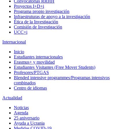
Convocatorias RRHH
Proyectos I+D+i
Programa propio investigación
Infraestruturas de apoyo a la investigación
Ética de la Investigación
Comisión de Investigación
UCC+i
Internacional
Inicio
Estudiantes internacionales
Erasmus+ y movilidad
Estudiantes Visitantes (Free Mover Students)
Profesores/PTGAS
Blended intensive programmes/Programas intensivos
combinados
Centro de idiomas
Actualidad
Noticias
Agenda
25 aniversario
Ayuda a Ucrania
Medidas COVID-19