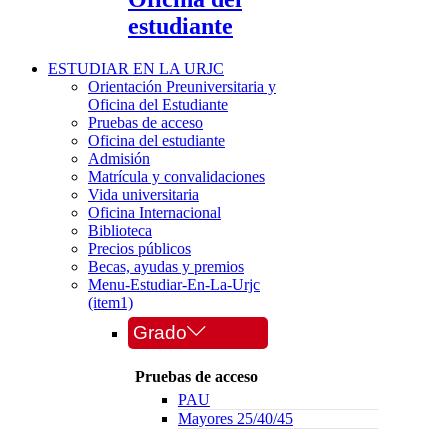
estudiante
ESTUDIAR EN LA URJC
Orientación Preuniversitaria y
Oficina del Estudiante
Pruebas de acceso
Oficina del estudiante
Admisión
Matrícula y convalidaciones
Vida universitaria
Oficina Internacional
Biblioteca
Precios públicos
Becas, ayudas y premios
Menu-Estudiar-En-La-Urjc
(item1)
Grado
Pruebas de acceso
PAU
Mayores 25/40/45