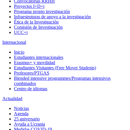
Convocatorias RRHH
Proyectos I+D+i
Programa propio investigación
Infraestruturas de apoyo a la investigación
Ética de la Investigación
Comisión de Investigación
UCC+i
Internacional
Inicio
Estudiantes internacionales
Erasmus+ y movilidad
Estudiantes Visitantes (Free Mover Students)
Profesores/PTGAS
Blended intensive programmes/Programas intensivos
combinados
Centro de idiomas
Actualidad
Noticias
Agenda
25 aniversario
Ayuda a Ucrania
Medidas COVID-19