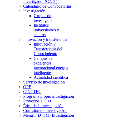
Investigador (CAIT)
Calendario de Convocatorias
Investigación
Grupos de
investigación
Institutos
universitarios y
centros
Innovación y transferencia
Innovación y
Transferencia del
Conocimiento
Campus de
excelencia
internacional energia
inteligente
Actualidad científica
Servicio de investigación
OPE
CINTTEC
Programa propio investigación
Proyectos I+D+i
Ética de la investigación
Comisión de Investigación
Menu-I+D+I (1)-Investigacion