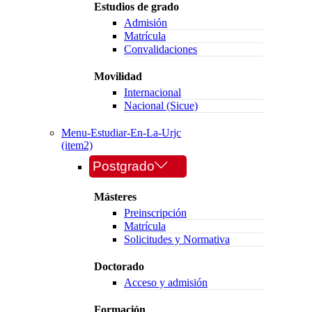
Estudios de grado
Admisión
Matrícula
Convalidaciones
Movilidad
Internacional
Nacional (Sicue)
Menu-Estudiar-En-La-Urjc
(item2)
Postgrado
Másteres
Preinscripción
Matrícula
Solicitudes y Normativa
Doctorado
Acceso y admisión
Formación