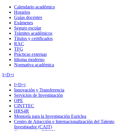
Calendario académico
Horarios
Guías docentes
Exámenes
Seguro escolar
Trámites académicos
Títulos y certificados
RAC
TFG
Prácticas externas
Idioma moderno
Normativa académica
I+D+i
I+D+i
Innovación y Transferencia
Servicion de Investigación
OPE
CINTTEC
HRS4R
Mentoría para la Investigación Euriclea
Centro de Atracción e Internacionalización del Talento
Investigador (CAIT)