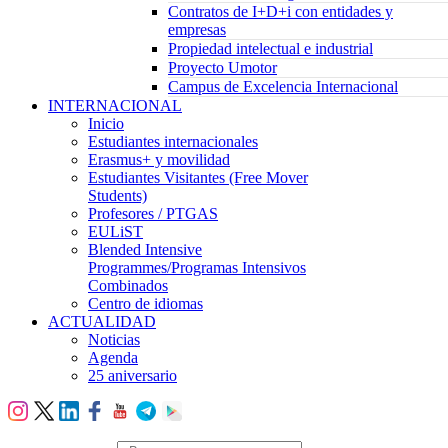
Contratos de I+D+i con entidades y
empresas
Propiedad intelectual e industrial
Proyecto Umotor
Campus de Excelencia Internacional
INTERNACIONAL
Inicio
Estudiantes internacionales
Erasmus+ y movilidad
Estudiantes Visitantes (Free Mover
Students)
Profesores / PTGAS
EULiST
Blended Intensive
Programmes/Programas Intensivos
Combinados
Centro de idiomas
ACTUALIDAD
Noticias
Agenda
25 aniversario