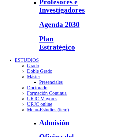
Profesores e
Investigadores
Agenda 2030
Plan
Estratégico
ESTUDIOS
Grado
Doble Grado
Máster
Presenciales
Doctorado
Formación Continua
URJC Mayores
URJC online
Menu-Estudios (item)
Admisión
Oficina del