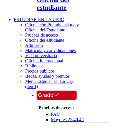
estudiante
ESTUDIAR EN LA URJC
Orientación Preuniversitaria y
Oficina del Estudiante
Pruebas de acceso
Oficina del estudiante
Admisión
Matrícula y convalidaciones
Vida universitaria
Oficina Internacional
Biblioteca
Precios públicos
Becas, ayudas y premios
Menu-Estudiar-En-La-Urjc
(item1)
Grado
Pruebas de acceso
PAU
Mayores 25/40/45