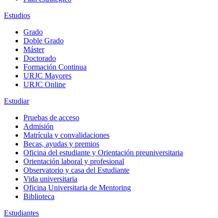
Estudios
Grado
Doble Grado
Máster
Doctorado
Formación Continua
URJC Mayores
URJC Online
Estudiar
Pruebas de acceso
Admisión
Matrícula y convalidaciones
Becas, ayudas y premios
Oficina del estudiante y Orientación preuniversitaria
Orientación laboral y profesional
Observatorio y casa del Estudiante
Vida universitaria
Oficina Universitaria de Mentoring
Biblioteca
Estudiantes