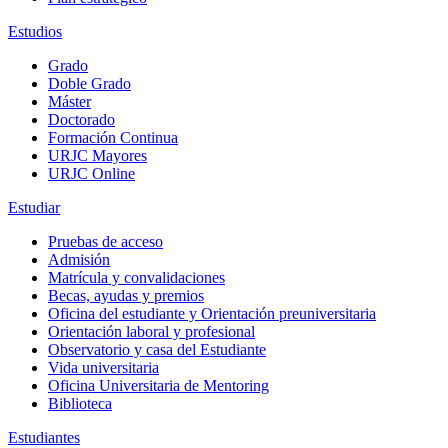
Estudios
Grado
Doble Grado
Máster
Doctorado
Formación Continua
URJC Mayores
URJC Online
Estudiar
Pruebas de acceso
Admisión
Matrícula y convalidaciones
Becas, ayudas y premios
Oficina del estudiante y Orientación preuniversitaria
Orientación laboral y profesional
Observatorio y casa del Estudiante
Vida universitaria
Oficina Universitaria de Mentoring
Biblioteca
Estudiantes