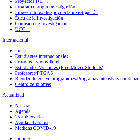
Proyectos I+D+i
Programa propio investigación
Infraestruturas de apoyo a la investigación
Ética de la Investigación
Comisión de Investigación
UCC+i
Internacional
Inicio
Estudiantes internacionales
Erasmus+ y movilidad
Estudiantes Visitantes (Free Mover Students)
Profesores/PTGAS
Blended intensive programmes/Programas intensivos combinad
Centro de idiomas
Actualidad
Noticias
Agenda
25 aniversario
Ayuda a Ucrania
Medidas COVID-19
Intranet