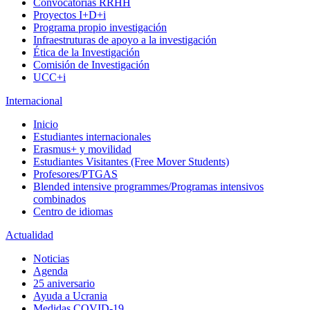
Convocatorias RRHH
Proyectos I+D+i
Programa propio investigación
Infraestruturas de apoyo a la investigación
Ética de la Investigación
Comisión de Investigación
UCC+i
Internacional
Inicio
Estudiantes internacionales
Erasmus+ y movilidad
Estudiantes Visitantes (Free Mover Students)
Profesores/PTGAS
Blended intensive programmes/Programas intensivos
combinados
Centro de idiomas
Actualidad
Noticias
Agenda
25 aniversario
Ayuda a Ucrania
Medidas COVID-19