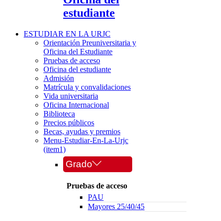
estudiante
ESTUDIAR EN LA URJC
Orientación Preuniversitaria y
Oficina del Estudiante
Pruebas de acceso
Oficina del estudiante
Admisión
Matrícula y convalidaciones
Vida universitaria
Oficina Internacional
Biblioteca
Precios públicos
Becas, ayudas y premios
Menu-Estudiar-En-La-Urjc
(item1)
Grado
Pruebas de acceso
PAU
Mayores 25/40/45