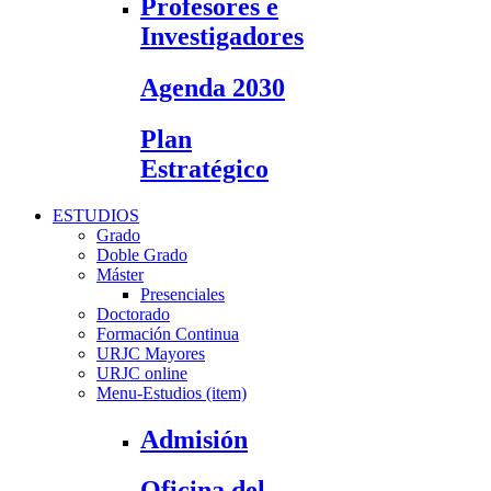
Profesores e
Investigadores
Agenda 2030
Plan
Estratégico
ESTUDIOS
Grado
Doble Grado
Máster
Presenciales
Doctorado
Formación Continua
URJC Mayores
URJC online
Menu-Estudios (item)
Admisión
Oficina del