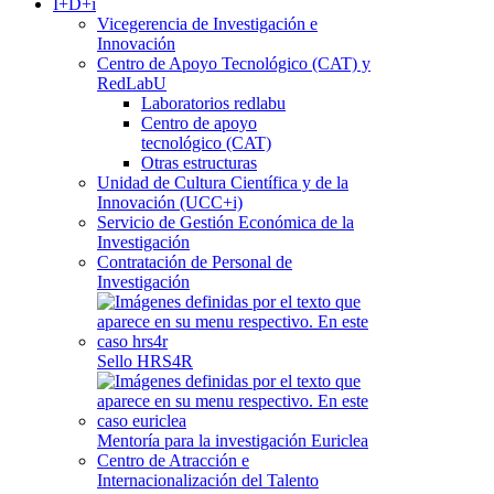
I+D+i
Vicegerencia de Investigación e
Innovación
Centro de Apoyo Tecnológico (CAT) y
RedLabU
Laboratorios redlabu
Centro de apoyo
tecnológico (CAT)
Otras estructuras
Unidad de Cultura Científica y de la
Innovación (UCC+i)
Servicio de Gestión Económica de la
Investigación
Contratación de Personal de
Investigación
Sello HRS4R
Mentoría para la investigación Euriclea
Centro de Atracción e
Internacionalización del Talento