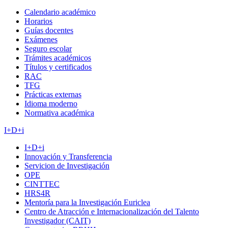
Calendario académico
Horarios
Guías docentes
Exámenes
Seguro escolar
Trámites académicos
Títulos y certificados
RAC
TFG
Prácticas externas
Idioma moderno
Normativa académica
I+D+i
I+D+i
Innovación y Transferencia
Servicion de Investigación
OPE
CINTTEC
HRS4R
Mentoría para la Investigación Euriclea
Centro de Atracción e Internacionalización del Talento
Investigador (CAIT)