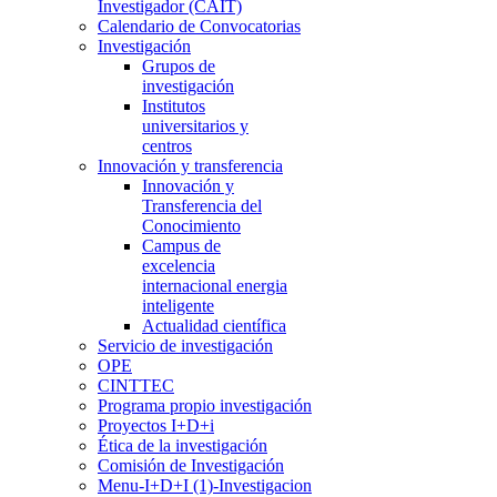
Investigador (CAIT)
Calendario de Convocatorias
Investigación
Grupos de
investigación
Institutos
universitarios y
centros
Innovación y transferencia
Innovación y
Transferencia del
Conocimiento
Campus de
excelencia
internacional energia
inteligente
Actualidad científica
Servicio de investigación
OPE
CINTTEC
Programa propio investigación
Proyectos I+D+i
Ética de la investigación
Comisión de Investigación
Menu-I+D+I (1)-Investigacion