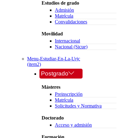
Estudios de grado
Admisión
Matrícula
Convalidaciones
Movilidad
Internacional
Nacional (Sicue)
Menu-Estudiar-En-La-Urjc
(item2)
Postgrado
Másteres
Preinscripción
Matrícula
Solicitudes y Normativa
Doctorado
Acceso y admisión
Formación