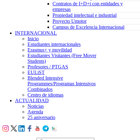
Contratos de I+D+i con entidades y
empresas
Propiedad intelectual e industrial
Proyecto Umotor
Campus de Excelencia Internacional
INTERNACIONAL
Inicio
Estudiantes internacionales
Erasmus+ y movilidad
Estudiantes Visitantes (Free Mover
Students)
Profesores / PTGAS
EULiST
Blended Intensive
Programmes/Programas Intensivos
Combinados
Centro de idiomas
ACTUALIDAD
Noticias
Agenda
25 aniversario