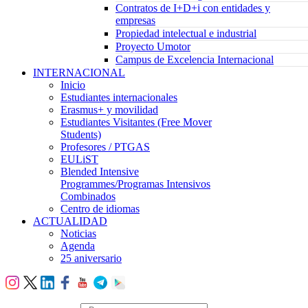
Contratos de I+D+i con entidades y
empresas
Propiedad intelectual e industrial
Proyecto Umotor
Campus de Excelencia Internacional
INTERNACIONAL
Inicio
Estudiantes internacionales
Erasmus+ y movilidad
Estudiantes Visitantes (Free Mover
Students)
Profesores / PTGAS
EULiST
Blended Intensive
Programmes/Programas Intensivos
Combinados
Centro de idiomas
ACTUALIDAD
Noticias
Agenda
25 aniversario