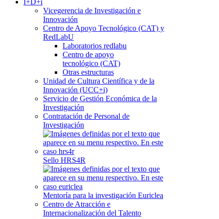
I+D+i
Vicegerencia de Investigación e
Innovación
Centro de Apoyo Tecnológico (CAT) y
RedLabU
Laboratorios redlabu
Centro de apoyo
tecnológico (CAT)
Otras estructuras
Unidad de Cultura Científica y de la
Innovación (UCC+i)
Servicio de Gestión Económica de la
Investigación
Contratación de Personal de
Investigación
Sello HRS4R
Mentoría para la investigación Euriclea
Centro de Atracción e
Internacionalización del Talento