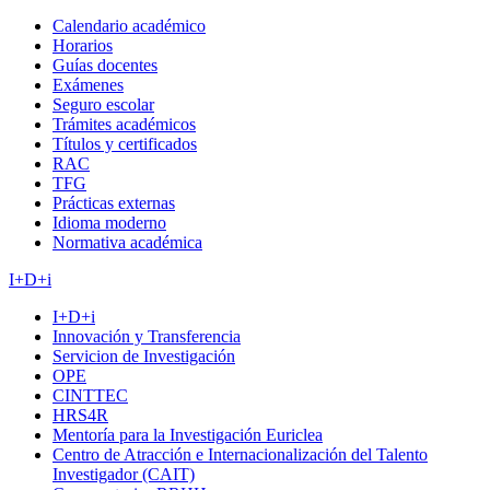
Calendario académico
Horarios
Guías docentes
Exámenes
Seguro escolar
Trámites académicos
Títulos y certificados
RAC
TFG
Prácticas externas
Idioma moderno
Normativa académica
I+D+i
I+D+i
Innovación y Transferencia
Servicion de Investigación
OPE
CINTTEC
HRS4R
Mentoría para la Investigación Euriclea
Centro de Atracción e Internacionalización del Talento
Investigador (CAIT)