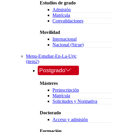
Estudios de grado
Admisión
Matrícula
Convalidaciones
Movilidad
Internacional
Nacional (Sicue)
Menu-Estudiar-En-La-Urjc
(item2)
Postgrado
Másteres
Preinscripción
Matrícula
Solicitudes y Normativa
Doctorado
Acceso y admisión
Formación