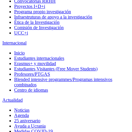
Convocatorias RRHH
Proyectos I+D+i
Programa propio investigación
Infraestruturas de apoyo a la investigación
Ética de la Investigación
Comisión de Investigación
UCC+i
Internacional
Inicio
Estudiantes internacionales
Erasmus+ y movilidad
Estudiantes Visitantes (Free Mover Students)
Profesores/PTGAS
Blended intensive programmes/Programas intensivos
combinados
Centro de idiomas
Actualidad
Noticias
Agenda
25 aniversario
Ayuda a Ucrania
Medidas COVID-19