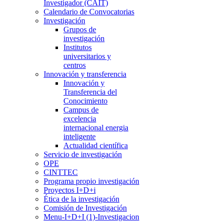
Investigador (CAIT)
Calendario de Convocatorias
Investigación
Grupos de
investigación
Institutos
universitarios y
centros
Innovación y transferencia
Innovación y
Transferencia del
Conocimiento
Campus de
excelencia
internacional energia
inteligente
Actualidad científica
Servicio de investigación
OPE
CINTTEC
Programa propio investigación
Proyectos I+D+i
Ética de la investigación
Comisión de Investigación
Menu-I+D+I (1)-Investigacion