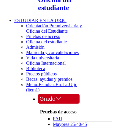
estudiante
ESTUDIAR EN LA URJC
Orientación Preuniversitaria y
Oficina del Estudiante
Pruebas de acceso
Oficina del estudiante
Admisión
Matrícula y convalidaciones
Vida universitaria
Oficina Internacional
Biblioteca
Precios públicos
Becas, ayudas y premios
Menu-Estudiar-En-La-Urjc
(item1)
Grado
Pruebas de acceso
PAU
Mayores 25/40/45