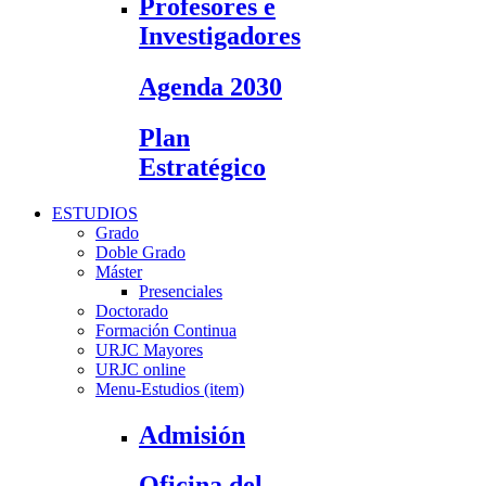
Profesores e
Investigadores
Agenda 2030
Plan
Estratégico
ESTUDIOS
Grado
Doble Grado
Máster
Presenciales
Doctorado
Formación Continua
URJC Mayores
URJC online
Menu-Estudios (item)
Admisión
Oficina del