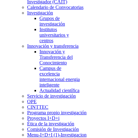
Investigador (CAIT)
Calendario de Convocatorias
Investigación
Grupos de
investigación
Institutos
universitarios y
centros
Innovación y transferencia
Innovación y
Transferencia del
Conocimiento
Campus de
excelencia
internacional energia
inteligente
Actualidad científica
Servicio de investigación
OPE
CINTTEC
Programa propio investigación
Proyectos I+D+i
Ética de la investigación
Comisión de Investigación
Menu-I+D+I (1)-Investigacion