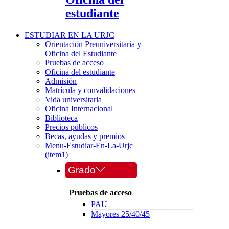
estudiante
ESTUDIAR EN LA URJC
Orientación Preuniversitaria y
Oficina del Estudiante
Pruebas de acceso
Oficina del estudiante
Admisión
Matrícula y convalidaciones
Vida universitaria
Oficina Internacional
Biblioteca
Precios públicos
Becas, ayudas y premios
Menu-Estudiar-En-La-Urjc
(item1)
Grado
Pruebas de acceso
PAU
Mayores 25/40/45