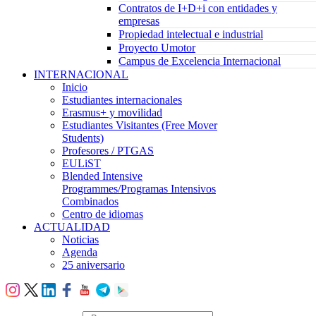
Contratos de I+D+i con entidades y
empresas
Propiedad intelectual e industrial
Proyecto Umotor
Campus de Excelencia Internacional
INTERNACIONAL
Inicio
Estudiantes internacionales
Erasmus+ y movilidad
Estudiantes Visitantes (Free Mover
Students)
Profesores / PTGAS
EULiST
Blended Intensive
Programmes/Programas Intensivos
Combinados
Centro de idiomas
ACTUALIDAD
Noticias
Agenda
25 aniversario