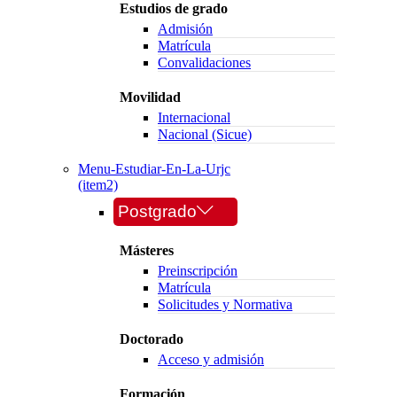
Estudios de grado
Admisión
Matrícula
Convalidaciones
Movilidad
Internacional
Nacional (Sicue)
Menu-Estudiar-En-La-Urjc
(item2)
Postgrado
Másteres
Preinscripción
Matrícula
Solicitudes y Normativa
Doctorado
Acceso y admisión
Formación