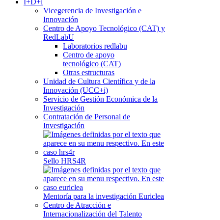
I+D+i
Vicegerencia de Investigación e
Innovación
Centro de Apoyo Tecnológico (CAT) y
RedLabU
Laboratorios redlabu
Centro de apoyo
tecnológico (CAT)
Otras estructuras
Unidad de Cultura Científica y de la
Innovación (UCC+i)
Servicio de Gestión Económica de la
Investigación
Contratación de Personal de
Investigación
Sello HRS4R
Mentoría para la investigación Euriclea
Centro de Atracción e
Internacionalización del Talento