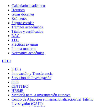
Calendario académico
Horarios
Guías docentes
Exámenes
Seguro escolar
Trámites académicos
Títulos y certificados
RAC
TFG
Prácticas externas
Idioma moderno
Normativa académica
I+D+i
I+D+i
Innovación y Transferencia
Servicion de Investigación
OPE
CINTTEC
HRS4R
Mentoría para la Investigación Euriclea
Centro de Atracción e Internacionalización del Talento
Investigador (CAIT)