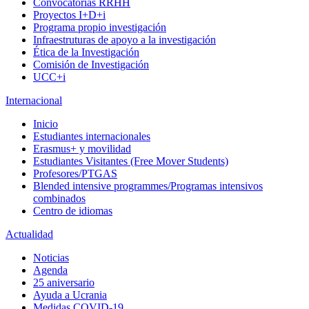
Convocatorias RRHH
Proyectos I+D+i
Programa propio investigación
Infraestruturas de apoyo a la investigación
Ética de la Investigación
Comisión de Investigación
UCC+i
Internacional
Inicio
Estudiantes internacionales
Erasmus+ y movilidad
Estudiantes Visitantes (Free Mover Students)
Profesores/PTGAS
Blended intensive programmes/Programas intensivos
combinados
Centro de idiomas
Actualidad
Noticias
Agenda
25 aniversario
Ayuda a Ucrania
Medidas COVID-19