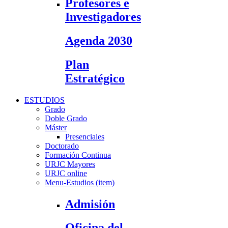
Profesores e
Investigadores
Agenda 2030
Plan
Estratégico
ESTUDIOS
Grado
Doble Grado
Máster
Presenciales
Doctorado
Formación Continua
URJC Mayores
URJC online
Menu-Estudios (item)
Admisión
Oficina del