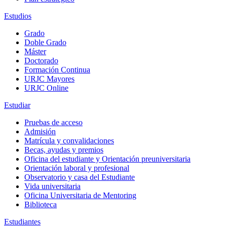
Estudios
Grado
Doble Grado
Máster
Doctorado
Formación Continua
URJC Mayores
URJC Online
Estudiar
Pruebas de acceso
Admisión
Matrícula y convalidaciones
Becas, ayudas y premios
Oficina del estudiante y Orientación preuniversitaria
Orientación laboral y profesional
Observatorio y casa del Estudiante
Vida universitaria
Oficina Universitaria de Mentoring
Biblioteca
Estudiantes