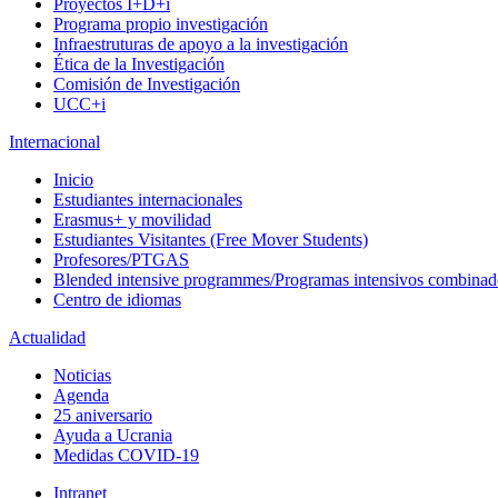
Proyectos I+D+i
Programa propio investigación
Infraestruturas de apoyo a la investigación
Ética de la Investigación
Comisión de Investigación
UCC+i
Internacional
Inicio
Estudiantes internacionales
Erasmus+ y movilidad
Estudiantes Visitantes (Free Mover Students)
Profesores/PTGAS
Blended intensive programmes/Programas intensivos combinad
Centro de idiomas
Actualidad
Noticias
Agenda
25 aniversario
Ayuda a Ucrania
Medidas COVID-19
Intranet