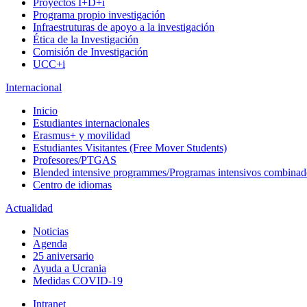
Proyectos I+D+i
Programa propio investigación
Infraestruturas de apoyo a la investigación
Ética de la Investigación
Comisión de Investigación
UCC+i
Internacional
Inicio
Estudiantes internacionales
Erasmus+ y movilidad
Estudiantes Visitantes (Free Mover Students)
Profesores/PTGAS
Blended intensive programmes/Programas intensivos combinad
Centro de idiomas
Actualidad
Noticias
Agenda
25 aniversario
Ayuda a Ucrania
Medidas COVID-19
Intranet