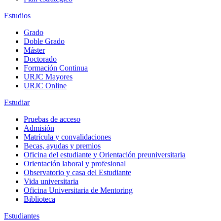
Estudios
Grado
Doble Grado
Máster
Doctorado
Formación Continua
URJC Mayores
URJC Online
Estudiar
Pruebas de acceso
Admisión
Matrícula y convalidaciones
Becas, ayudas y premios
Oficina del estudiante y Orientación preuniversitaria
Orientación laboral y profesional
Observatorio y casa del Estudiante
Vida universitaria
Oficina Universitaria de Mentoring
Biblioteca
Estudiantes