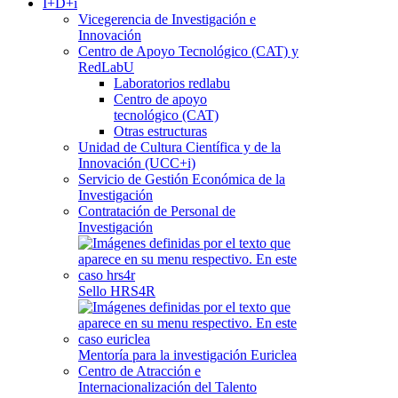
I+D+i
Vicegerencia de Investigación e
Innovación
Centro de Apoyo Tecnológico (CAT) y
RedLabU
Laboratorios redlabu
Centro de apoyo
tecnológico (CAT)
Otras estructuras
Unidad de Cultura Científica y de la
Innovación (UCC+i)
Servicio de Gestión Económica de la
Investigación
Contratación de Personal de
Investigación
Sello HRS4R
Mentoría para la investigación Euriclea
Centro de Atracción e
Internacionalización del Talento