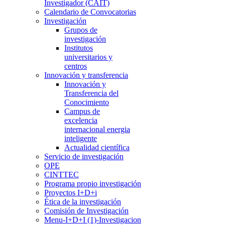
Investigador (CAIT)
Calendario de Convocatorias
Investigación
Grupos de
investigación
Institutos
universitarios y
centros
Innovación y transferencia
Innovación y
Transferencia del
Conocimiento
Campus de
excelencia
internacional energia
inteligente
Actualidad científica
Servicio de investigación
OPE
CINTTEC
Programa propio investigación
Proyectos I+D+i
Ética de la investigación
Comisión de Investigación
Menu-I+D+I (1)-Investigacion