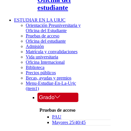
estudiante
ESTUDIAR EN LA URJC
Orientación Preuniversitaria y
Oficina del Estudiante
Pruebas de acceso
Oficina del estudiante
Admisión
Matrícula y convalidaciones
Vida universitaria
Oficina Internacional
Biblioteca
Precios públicos
Becas, ayudas y premios
Menu-Estudiar-En-La-Urjc
(item1)
Grado
Pruebas de acceso
PAU
Mayores 25/40/45