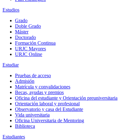
Estudios
Grado
Doble Grado
Máster
Doctorado
Formación Continua
URJC Mayores
URJC Online
Estudiar
Pruebas de acceso
Admisión
Matrícula y convalidaciones
Becas, ayudas y premios
Oficina del estudiante y Orientación preuniversitaria
Orientación laboral y profesional
Observatorio y casa del Estudiante
Vida universitaria
Oficina Universitaria de Mentoring
Biblioteca
Estudiantes