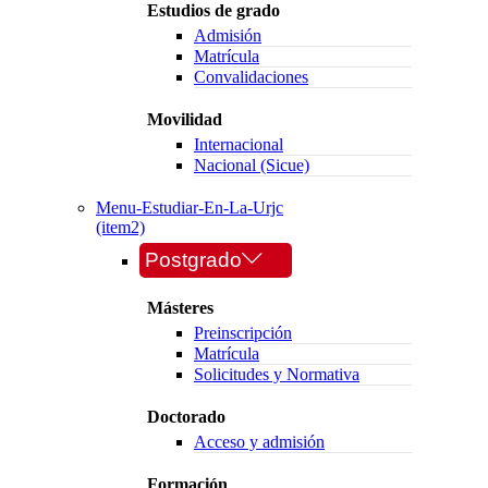
Estudios de grado
Admisión
Matrícula
Convalidaciones
Movilidad
Internacional
Nacional (Sicue)
Menu-Estudiar-En-La-Urjc
(item2)
Postgrado
Másteres
Preinscripción
Matrícula
Solicitudes y Normativa
Doctorado
Acceso y admisión
Formación