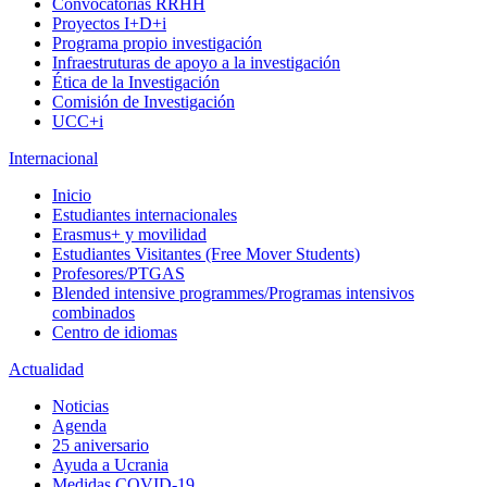
Convocatorias RRHH
Proyectos I+D+i
Programa propio investigación
Infraestruturas de apoyo a la investigación
Ética de la Investigación
Comisión de Investigación
UCC+i
Internacional
Inicio
Estudiantes internacionales
Erasmus+ y movilidad
Estudiantes Visitantes (Free Mover Students)
Profesores/PTGAS
Blended intensive programmes/Programas intensivos
combinados
Centro de idiomas
Actualidad
Noticias
Agenda
25 aniversario
Ayuda a Ucrania
Medidas COVID-19