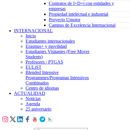
Contratos de I+D+i con entidades y
empresas
Propiedad intelectual e industrial
Proyecto Umotor
Campus de Excelencia Internacional
INTERNACIONAL
Inicio
Estudiantes internacionales
Erasmus+ y movilidad
Estudiantes Visitantes (Free Mover
Students)
Profesores / PTGAS
EULiST
Blended Intensive
Programmes/Programas Intensivos
Combinados
Centro de idiomas
ACTUALIDAD
Noticias
Agenda
25 aniversario