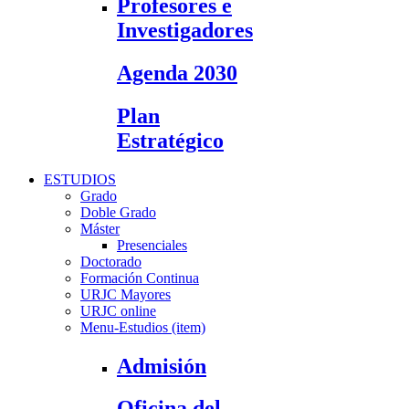
Profesores e
Investigadores
Agenda 2030
Plan
Estratégico
ESTUDIOS
Grado
Doble Grado
Máster
Presenciales
Doctorado
Formación Continua
URJC Mayores
URJC online
Menu-Estudios (item)
Admisión
Oficina del