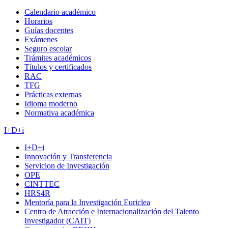
Calendario académico
Horarios
Guías docentes
Exámenes
Seguro escolar
Trámites académicos
Títulos y certificados
RAC
TFG
Prácticas externas
Idioma moderno
Normativa académica
I+D+i
I+D+i
Innovación y Transferencia
Servicion de Investigación
OPE
CINTTEC
HRS4R
Mentoría para la Investigación Euriclea
Centro de Atracción e Internacionalización del Talento
Investigador (CAIT)