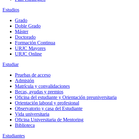
Estudios
Grado
Doble Grado
Máster
Doctorado
Formación Continua
URJC Mayores
URJC Online
Estudiar
Pruebas de acceso
Admisión
Matrícula y convalidaciones
Becas, ayudas y premios
Oficina del estudiante y Orientación preuniversitaria
Orientación laboral y profesional
Observatorio y casa del Estudiante
Vida universitaria
Oficina Universitaria de Mentoring
Biblioteca
Estudiantes