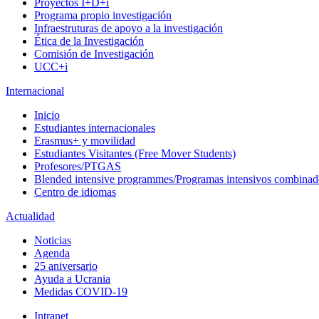
Proyectos I+D+i
Programa propio investigación
Infraestruturas de apoyo a la investigación
Ética de la Investigación
Comisión de Investigación
UCC+i
Internacional
Inicio
Estudiantes internacionales
Erasmus+ y movilidad
Estudiantes Visitantes (Free Mover Students)
Profesores/PTGAS
Blended intensive programmes/Programas intensivos combinad
Centro de idiomas
Actualidad
Noticias
Agenda
25 aniversario
Ayuda a Ucrania
Medidas COVID-19
Intranet