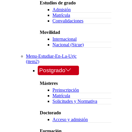
Estudios de grado
Admisión
Matrícula
Convalidaciones
Movilidad
Internacional
Nacional (Sicue)
Menu-Estudiar-En-La-Urjc
(item2)
Postgrado
Másteres
Preinscripción
Matrícula
Solicitudes y Normativa
Doctorado
Acceso y admisión
Formación