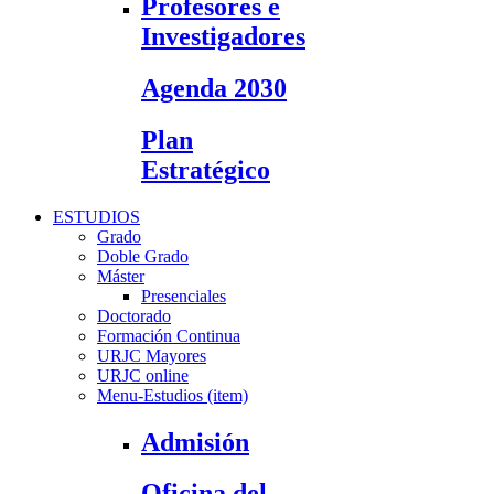
Profesores e
Investigadores
Agenda 2030
Plan
Estratégico
ESTUDIOS
Grado
Doble Grado
Máster
Presenciales
Doctorado
Formación Continua
URJC Mayores
URJC online
Menu-Estudios (item)
Admisión
Oficina del