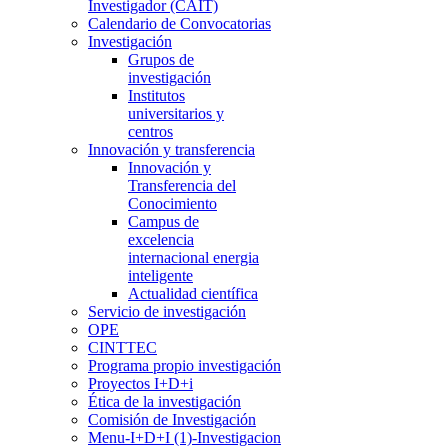
Investigador (CAIT)
Calendario de Convocatorias
Investigación
Grupos de
investigación
Institutos
universitarios y
centros
Innovación y transferencia
Innovación y
Transferencia del
Conocimiento
Campus de
excelencia
internacional energia
inteligente
Actualidad científica
Servicio de investigación
OPE
CINTTEC
Programa propio investigación
Proyectos I+D+i
Ética de la investigación
Comisión de Investigación
Menu-I+D+I (1)-Investigacion