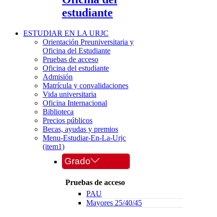
estudiante
ESTUDIAR EN LA URJC
Orientación Preuniversitaria y
Oficina del Estudiante
Pruebas de acceso
Oficina del estudiante
Admisión
Matrícula y convalidaciones
Vida universitaria
Oficina Internacional
Biblioteca
Precios públicos
Becas, ayudas y premios
Menu-Estudiar-En-La-Urjc
(item1)
Grado
Pruebas de acceso
PAU
Mayores 25/40/45