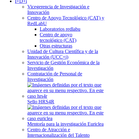
I+D+i
Vicegerencia de Investigación e
Innovación
Centro de Apoyo Tecnológico (CAT) y
RedLabU
Laboratorios redlabu
Centro de apoyo
tecnológico (CAT)
Otras estructuras
Unidad de Cultura Científica y de la
Innovación (UCC+i)
Servicio de Gestión Económica de la
Investigación
Contratación de Personal de
Investigación
Sello HRS4R
Mentoría para la investigación Euriclea
Centro de Atracción e
Internacionalización del Talento