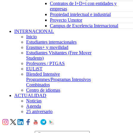
Contratos de I+D+i con entidades y
empresas
Propiedad intelectual e industrial
Proyecto Umotor
Campus de Excelencia Internacional
INTERNACIONAL
Inicio
Estudiantes internacionales
Erasmus+ y movilidad
Estudiantes Visitantes (Free Mover
Students)
Profesores / PTGAS
EULiST
Blended Intensive
Programmes/Programas Intensivos
Combinados
Centro de idiomas
ACTUALIDAD
Noticias
Agenda
25 aniversario