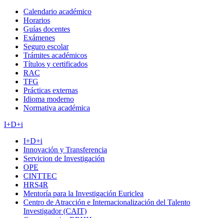
Calendario académico
Horarios
Guías docentes
Exámenes
Seguro escolar
Trámites académicos
Títulos y certificados
RAC
TFG
Prácticas externas
Idioma moderno
Normativa académica
I+D+i
I+D+i
Innovación y Transferencia
Servicion de Investigación
OPE
CINTTEC
HRS4R
Mentoría para la Investigación Euriclea
Centro de Atracción e Internacionalización del Talento
Investigador (CAIT)