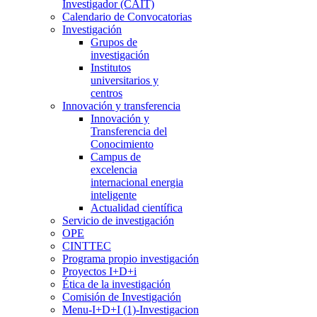
Investigador (CAIT)
Calendario de Convocatorias
Investigación
Grupos de
investigación
Institutos
universitarios y
centros
Innovación y transferencia
Innovación y
Transferencia del
Conocimiento
Campus de
excelencia
internacional energia
inteligente
Actualidad científica
Servicio de investigación
OPE
CINTTEC
Programa propio investigación
Proyectos I+D+i
Ética de la investigación
Comisión de Investigación
Menu-I+D+I (1)-Investigacion