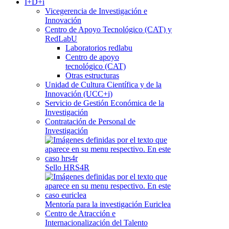
I+D+i
Vicegerencia de Investigación e
Innovación
Centro de Apoyo Tecnológico (CAT) y
RedLabU
Laboratorios redlabu
Centro de apoyo
tecnológico (CAT)
Otras estructuras
Unidad de Cultura Científica y de la
Innovación (UCC+i)
Servicio de Gestión Económica de la
Investigación
Contratación de Personal de
Investigación
Sello HRS4R
Mentoría para la investigación Euriclea
Centro de Atracción e
Internacionalización del Talento