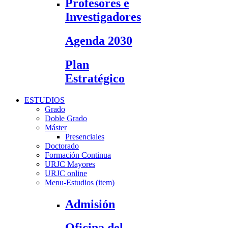
Profesores e
Investigadores
Agenda 2030
Plan
Estratégico
ESTUDIOS
Grado
Doble Grado
Máster
Presenciales
Doctorado
Formación Continua
URJC Mayores
URJC online
Menu-Estudios (item)
Admisión
Oficina del