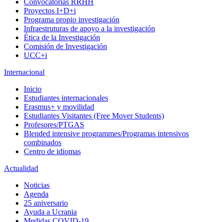
Convocatorias RRHH
Proyectos I+D+i
Programa propio investigación
Infraestruturas de apoyo a la investigación
Ética de la Investigación
Comisión de Investigación
UCC+i
Internacional
Inicio
Estudiantes internacionales
Erasmus+ y movilidad
Estudiantes Visitantes (Free Mover Students)
Profesores/PTGAS
Blended intensive programmes/Programas intensivos
combinados
Centro de idiomas
Actualidad
Noticias
Agenda
25 aniversario
Ayuda a Ucrania
Medidas COVID-19