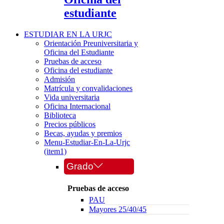
estudiante
ESTUDIAR EN LA URJC
Orientación Preuniversitaria y
Oficina del Estudiante
Pruebas de acceso
Oficina del estudiante
Admisión
Matrícula y convalidaciones
Vida universitaria
Oficina Internacional
Biblioteca
Precios públicos
Becas, ayudas y premios
Menu-Estudiar-En-La-Urjc
(item1)
Grado
Pruebas de acceso
PAU
Mayores 25/40/45