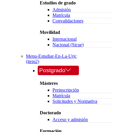
Estudios de grado
Admisión
Matrícula
Convalidaciones
Movilidad
Internacional
Nacional (Sicue)
Menu-Estudiar-En-La-Urjc
(item2)
Postgrado
Másteres
Preinscripción
Matrícula
Solicitudes y Normativa
Doctorado
Acceso y admisión
Formación