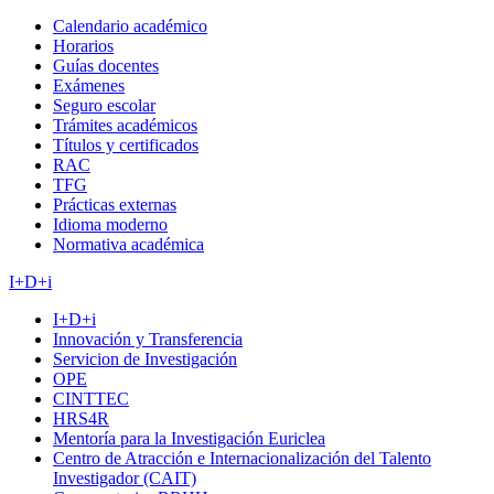
Calendario académico
Horarios
Guías docentes
Exámenes
Seguro escolar
Trámites académicos
Títulos y certificados
RAC
TFG
Prácticas externas
Idioma moderno
Normativa académica
I+D+i
I+D+i
Innovación y Transferencia
Servicion de Investigación
OPE
CINTTEC
HRS4R
Mentoría para la Investigación Euriclea
Centro de Atracción e Internacionalización del Talento
Investigador (CAIT)