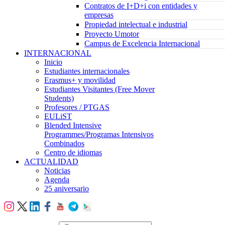
Contratos de I+D+i con entidades y
empresas
Propiedad intelectual e industrial
Proyecto Umotor
Campus de Excelencia Internacional
INTERNACIONAL
Inicio
Estudiantes internacionales
Erasmus+ y movilidad
Estudiantes Visitantes (Free Mover
Students)
Profesores / PTGAS
EULiST
Blended Intensive
Programmes/Programas Intensivos
Combinados
Centro de idiomas
ACTUALIDAD
Noticias
Agenda
25 aniversario