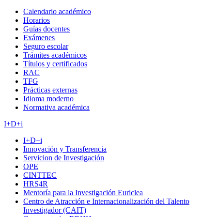
Calendario académico
Horarios
Guías docentes
Exámenes
Seguro escolar
Trámites académicos
Títulos y certificados
RAC
TFG
Prácticas externas
Idioma moderno
Normativa académica
I+D+i
I+D+i
Innovación y Transferencia
Servicion de Investigación
OPE
CINTTEC
HRS4R
Mentoría para la Investigación Euriclea
Centro de Atracción e Internacionalización del Talento
Investigador (CAIT)