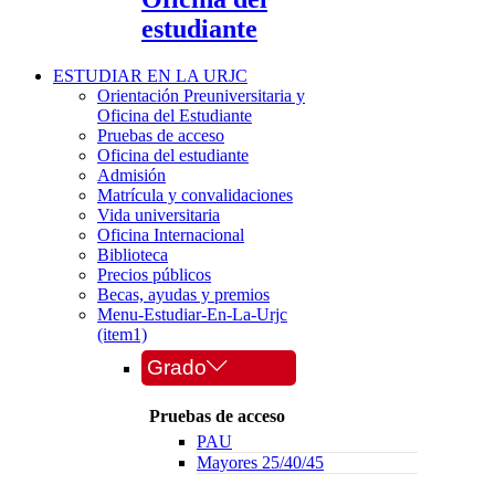
estudiante
ESTUDIAR EN LA URJC
Orientación Preuniversitaria y
Oficina del Estudiante
Pruebas de acceso
Oficina del estudiante
Admisión
Matrícula y convalidaciones
Vida universitaria
Oficina Internacional
Biblioteca
Precios públicos
Becas, ayudas y premios
Menu-Estudiar-En-La-Urjc
(item1)
Grado
Pruebas de acceso
PAU
Mayores 25/40/45