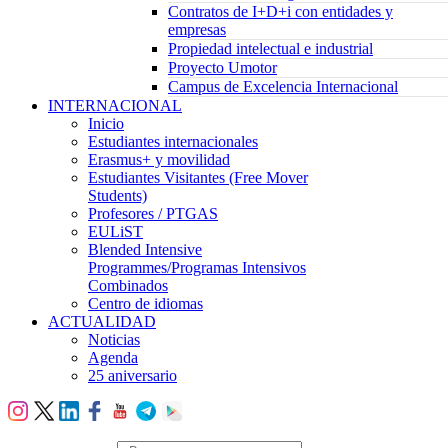
Contratos de I+D+i con entidades y
empresas
Propiedad intelectual e industrial
Proyecto Umotor
Campus de Excelencia Internacional
INTERNACIONAL
Inicio
Estudiantes internacionales
Erasmus+ y movilidad
Estudiantes Visitantes (Free Mover
Students)
Profesores / PTGAS
EULiST
Blended Intensive
Programmes/Programas Intensivos
Combinados
Centro de idiomas
ACTUALIDAD
Noticias
Agenda
25 aniversario