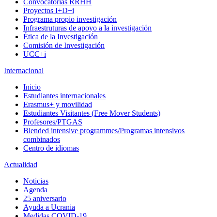
Convocatorias RRHH
Proyectos I+D+i
Programa propio investigación
Infraestruturas de apoyo a la investigación
Ética de la Investigación
Comisión de Investigación
UCC+i
Internacional
Inicio
Estudiantes internacionales
Erasmus+ y movilidad
Estudiantes Visitantes (Free Mover Students)
Profesores/PTGAS
Blended intensive programmes/Programas intensivos
combinados
Centro de idiomas
Actualidad
Noticias
Agenda
25 aniversario
Ayuda a Ucrania
Medidas COVID-19