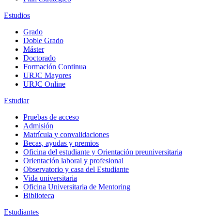
Estudios
Grado
Doble Grado
Máster
Doctorado
Formación Continua
URJC Mayores
URJC Online
Estudiar
Pruebas de acceso
Admisión
Matrícula y convalidaciones
Becas, ayudas y premios
Oficina del estudiante y Orientación preuniversitaria
Orientación laboral y profesional
Observatorio y casa del Estudiante
Vida universitaria
Oficina Universitaria de Mentoring
Biblioteca
Estudiantes