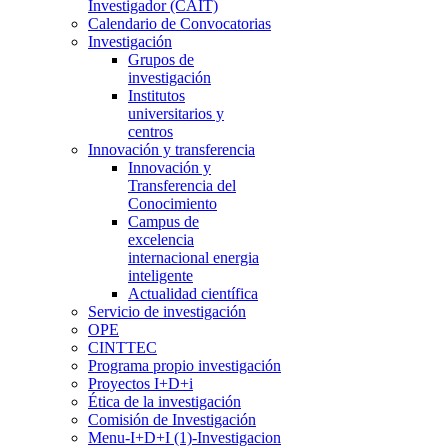
Investigador (CAIT)
Calendario de Convocatorias
Investigación
Grupos de
investigación
Institutos
universitarios y
centros
Innovación y transferencia
Innovación y
Transferencia del
Conocimiento
Campus de
excelencia
internacional energia
inteligente
Actualidad científica
Servicio de investigación
OPE
CINTTEC
Programa propio investigación
Proyectos I+D+i
Ética de la investigación
Comisión de Investigación
Menu-I+D+I (1)-Investigacion