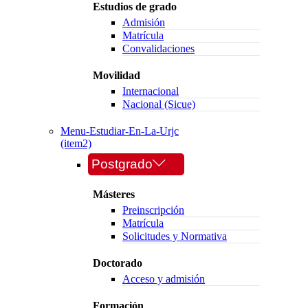
Estudios de grado
Admisión
Matrícula
Convalidaciones
Movilidad
Internacional
Nacional (Sicue)
Menu-Estudiar-En-La-Urjc
(item2)
Postgrado
Másteres
Preinscripción
Matrícula
Solicitudes y Normativa
Doctorado
Acceso y admisión
Formación