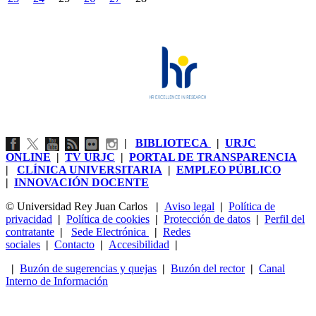
|
BIBLIOTECA
|
URJC
ONLINE
|
TV URJC
|
PORTAL DE TRANSPARENCIA
|
CLÍNICA UNIVERSITARIA
|
EMPLEO PÚBLICO
|
INNOVACIÓN DOCENTE
© Universidad Rey Juan Carlos
|
Aviso legal
|
Política de
privacidad
|
Política de cookies
|
Protección de datos
|
Perfil del
contratante
|
Sede Electrónica
|
Redes
sociales
|
Contacto
|
Accesibilidad
|
|
Buzón de sugerencias y quejas
|
Buzón del rector
|
Canal
Interno de Información