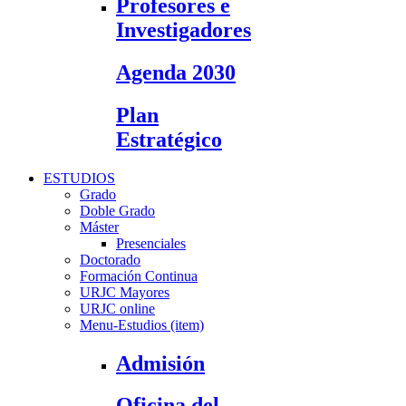
Profesores e
Investigadores
Agenda 2030
Plan
Estratégico
ESTUDIOS
Grado
Doble Grado
Máster
Presenciales
Doctorado
Formación Continua
URJC Mayores
URJC online
Menu-Estudios (item)
Admisión
Oficina del