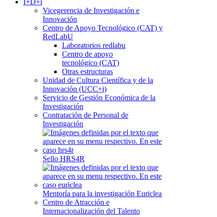
I+D+i
Vicegerencia de Investigación e
Innovación
Centro de Apoyo Tecnológico (CAT) y
RedLabU
Laboratorios redlabu
Centro de apoyo
tecnológico (CAT)
Otras estructuras
Unidad de Cultura Científica y de la
Innovación (UCC+i)
Servicio de Gestión Económica de la
Investigación
Contratación de Personal de
Investigación
Sello HRS4R
Mentoría para la investigación Euriclea
Centro de Atracción e
Internacionalización del Talento