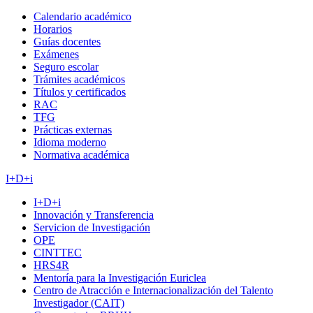
Calendario académico
Horarios
Guías docentes
Exámenes
Seguro escolar
Trámites académicos
Títulos y certificados
RAC
TFG
Prácticas externas
Idioma moderno
Normativa académica
I+D+i
I+D+i
Innovación y Transferencia
Servicion de Investigación
OPE
CINTTEC
HRS4R
Mentoría para la Investigación Euriclea
Centro de Atracción e Internacionalización del Talento
Investigador (CAIT)