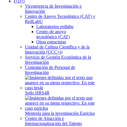
I+D+i
Vicegerencia de Investigación e
Innovación
Centro de Apoyo Tecnológico (CAT) y
RedLabU
Laboratorios redlabu
Centro de apoyo
tecnológico (CAT)
Otras estructuras
Unidad de Cultura Científica y de la
Innovación (UCC+i)
Servicio de Gestión Económica de la
Investigación
Contratación de Personal de
Investigación
Sello HRS4R
Mentoría para la investigación Euriclea
Centro de Atracción e
Internacionalización del Talento