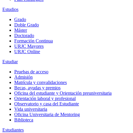
Estudios
Grado
Doble Grado
Máster
Doctorado
Formación Continua
URJC Mayores
URJC Online
Estudiar
Pruebas de acceso
Admisión
Matrícula y convalidaciones
Becas, ayudas y premios
Oficina del estudiante y Orientación preuniversitaria
Orientación laboral y profesional
Observatorio y casa del Estudiante
Vida universitaria
Oficina Universitaria de Mentoring
Biblioteca
Estudiantes