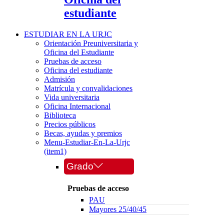
estudiante
ESTUDIAR EN LA URJC
Orientación Preuniversitaria y
Oficina del Estudiante
Pruebas de acceso
Oficina del estudiante
Admisión
Matrícula y convalidaciones
Vida universitaria
Oficina Internacional
Biblioteca
Precios públicos
Becas, ayudas y premios
Menu-Estudiar-En-La-Urjc
(item1)
Grado
Pruebas de acceso
PAU
Mayores 25/40/45