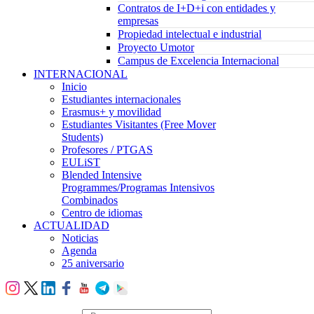
Contratos de I+D+i con entidades y
empresas
Propiedad intelectual e industrial
Proyecto Umotor
Campus de Excelencia Internacional
INTERNACIONAL
Inicio
Estudiantes internacionales
Erasmus+ y movilidad
Estudiantes Visitantes (Free Mover
Students)
Profesores / PTGAS
EULiST
Blended Intensive
Programmes/Programas Intensivos
Combinados
Centro de idiomas
ACTUALIDAD
Noticias
Agenda
25 aniversario