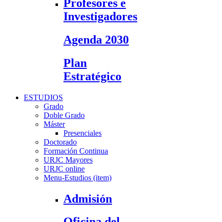
Profesores e
Investigadores
Agenda 2030
Plan
Estratégico
ESTUDIOS
Grado
Doble Grado
Máster
Presenciales
Doctorado
Formación Continua
URJC Mayores
URJC online
Menu-Estudios (item)
Admisión
Oficina del