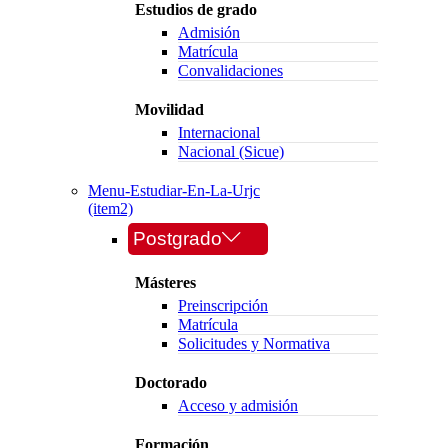
Estudios de grado
Admisión
Matrícula
Convalidaciones
Movilidad
Internacional
Nacional (Sicue)
Menu-Estudiar-En-La-Urjc
(item2)
Postgrado
Másteres
Preinscripción
Matrícula
Solicitudes y Normativa
Doctorado
Acceso y admisión
Formación