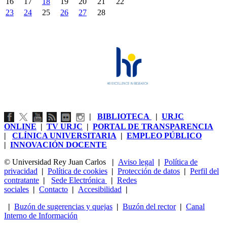
16
17
18
19
20
21
22
23
24
25
26
27
28
|
BIBLIOTECA
|
URJC
ONLINE
|
TV URJC
|
PORTAL DE TRANSPARENCIA
|
CLÍNICA UNIVERSITARIA
|
EMPLEO PÚBLICO
|
INNOVACIÓN DOCENTE
© Universidad Rey Juan Carlos
|
Aviso legal
|
Política de
privacidad
|
Política de cookies
|
Protección de datos
|
Perfil del
contratante
|
Sede Electrónica
|
Redes
sociales
|
Contacto
|
Accesibilidad
|
|
Buzón de sugerencias y quejas
|
Buzón del rector
|
Canal
Interno de Información