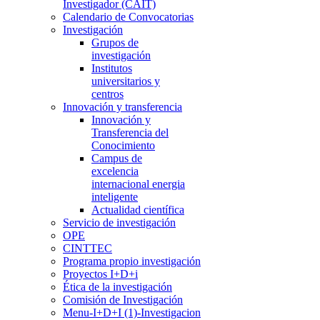
Investigador (CAIT)
Calendario de Convocatorias
Investigación
Grupos de
investigación
Institutos
universitarios y
centros
Innovación y transferencia
Innovación y
Transferencia del
Conocimiento
Campus de
excelencia
internacional energia
inteligente
Actualidad científica
Servicio de investigación
OPE
CINTTEC
Programa propio investigación
Proyectos I+D+i
Ética de la investigación
Comisión de Investigación
Menu-I+D+I (1)-Investigacion