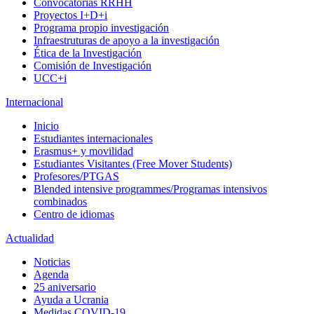
Convocatorias RRHH
Proyectos I+D+i
Programa propio investigación
Infraestruturas de apoyo a la investigación
Ética de la Investigación
Comisión de Investigación
UCC+i
Internacional
Inicio
Estudiantes internacionales
Erasmus+ y movilidad
Estudiantes Visitantes (Free Mover Students)
Profesores/PTGAS
Blended intensive programmes/Programas intensivos
combinados
Centro de idiomas
Actualidad
Noticias
Agenda
25 aniversario
Ayuda a Ucrania
Medidas COVID-19