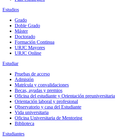
Estudios
Grado
Doble Grado
Máster
Doctorado
Formación Continua
URJC Mayores
URJC Online
Estudiar
Pruebas de acceso
Admisión
Matrícula y convalidaciones
Becas, ayudas y premios
Oficina del estudiante y Orientación preuniversitaria
Orientación laboral y profesional
Observatorio y casa del Estudiante
Vida universitaria
Oficina Universitaria de Mentoring
Biblioteca
Estudiantes