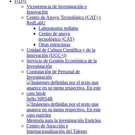
I+D+i
Vicegerencia de Investigación e
Innovación
Centro de Apoyo Tecnológico (CAT) y
RedLabU
Laboratorios redlabu
Centro de apoyo
tecnológico (CAT)
Otras estructuras
Unidad de Cultura Científica y de la
Innovación (UCC+i)
Servicio de Gestión Económica de la
Investigación
Contratación de Personal de
Investigación
Sello HRS4R
Mentoría para la investigación Euriclea
Centro de Atracción e
Internacionalización del Talento