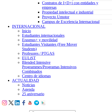
Contratos de I+D+i con entidades y
empresas
Propiedad intelectual e industrial
Proyecto Umotor
Campus de Excelencia Internacional
INTERNACIONAL
Inicio
Estudiantes internacionales
Erasmus+ y movilidad
Estudiantes Visitantes (Free Mover
Students)
Profesores / PTGAS
EULiST
Blended Intensive
Programmes/Programas Intensivos
Combinados
Centro de idiomas
ACTUALIDAD
Noticias
Agenda
25 aniversario