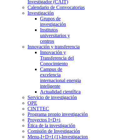
Investigador (CAIT)
Calendario de Convocatorias
Investigación
Grupos de
investigación
Institutos
universitarios y
centros
Innovación y transferencia
Innovación y
Transferencia del
Conocimiento
Campus de
excelencia
internacional energia
inteligente
Actualidad científica
Servicio de investigación
OPE
CINTTEC
Programa propio investigación
Proyectos I+D+i
Ética de la investigación
Comisión de Investigación
Menu-I+D+I (1)-Investigacion