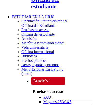
estudiante
ESTUDIAR EN LA URJC
Orientación Preuniversitaria y
Oficina del Estudiante
Pruebas de acceso
Oficina del estudiante
Admisión
Matrícula y convalidaciones
Vida universitaria
Oficina Internacional
Biblioteca
Precios públicos
Becas, ayudas y premios
Menu-Estudiar-En-La-Urjc
(item1)
Grado
Pruebas de acceso
PAU
Mayores 25/40/45