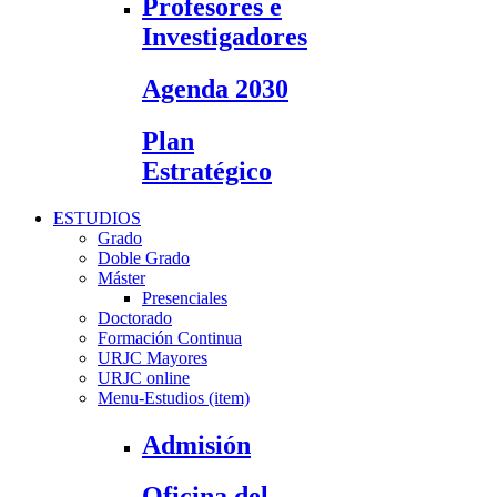
Profesores e
Investigadores
Agenda 2030
Plan
Estratégico
ESTUDIOS
Grado
Doble Grado
Máster
Presenciales
Doctorado
Formación Continua
URJC Mayores
URJC online
Menu-Estudios (item)
Admisión
Oficina del