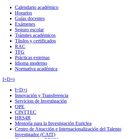
Calendario académico
Horarios
Guías docentes
Exámenes
Seguro escolar
Trámites académicos
Títulos y certificados
RAC
TFG
Prácticas externas
Idioma moderno
Normativa académica
I+D+i
I+D+i
Innovación y Transferencia
Servicion de Investigación
OPE
CINTTEC
HRS4R
Mentoría para la Investigación Euriclea
Centro de Atracción e Internacionalización del Talento
Investigador (CAIT)