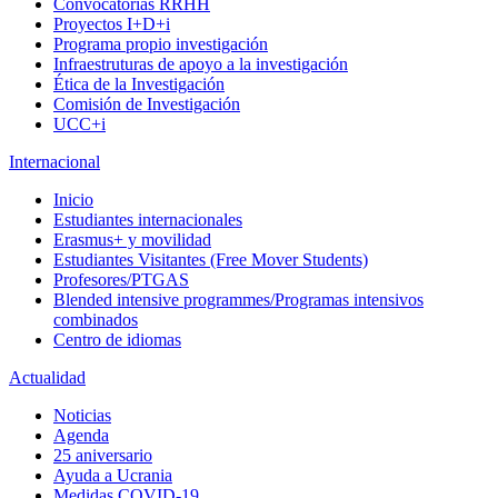
Convocatorias RRHH
Proyectos I+D+i
Programa propio investigación
Infraestruturas de apoyo a la investigación
Ética de la Investigación
Comisión de Investigación
UCC+i
Internacional
Inicio
Estudiantes internacionales
Erasmus+ y movilidad
Estudiantes Visitantes (Free Mover Students)
Profesores/PTGAS
Blended intensive programmes/Programas intensivos
combinados
Centro de idiomas
Actualidad
Noticias
Agenda
25 aniversario
Ayuda a Ucrania
Medidas COVID-19