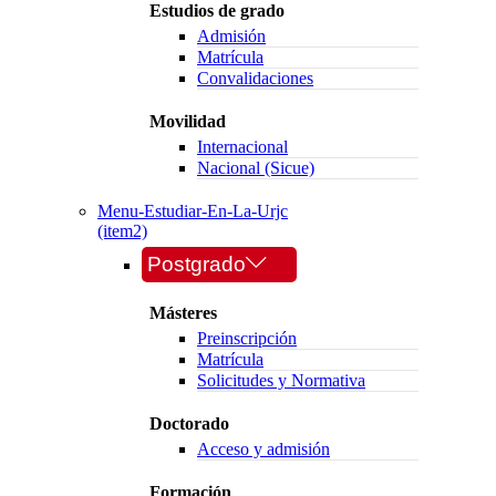
Estudios de grado
Admisión
Matrícula
Convalidaciones
Movilidad
Internacional
Nacional (Sicue)
Menu-Estudiar-En-La-Urjc
(item2)
Postgrado
Másteres
Preinscripción
Matrícula
Solicitudes y Normativa
Doctorado
Acceso y admisión
Formación