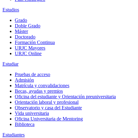
Estudios
Grado
Doble Grado
Máster
Doctorado
Formación Continua
URJC Mayores
URJC Online
Estudiar
Pruebas de acceso
Admisión
Matrícula y convalidaciones
Becas, ayudas y premios
Oficina del estudiante y Orientación preuniversitaria
Orientación laboral y profesional
Observatorio y casa del Estudiante
Vida universitaria
Oficina Universitaria de Mentoring
Biblioteca
Estudiantes