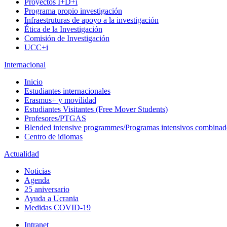
Proyectos I+D+i
Programa propio investigación
Infraestruturas de apoyo a la investigación
Ética de la Investigación
Comisión de Investigación
UCC+i
Internacional
Inicio
Estudiantes internacionales
Erasmus+ y movilidad
Estudiantes Visitantes (Free Mover Students)
Profesores/PTGAS
Blended intensive programmes/Programas intensivos combinad
Centro de idiomas
Actualidad
Noticias
Agenda
25 aniversario
Ayuda a Ucrania
Medidas COVID-19
Intranet