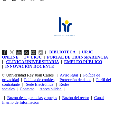
|
BIBLIOTECA
|
URJC
ONLINE
|
TV URJC
|
PORTAL DE TRANSPARENCIA
|
CLÍNICA UNIVERSITARIA
|
EMPLEO PÚBLICO
|
INNOVACIÓN DOCENTE
© Universidad Rey Juan Carlos
|
Aviso legal
|
Política de
privacidad
|
Política de cookies
|
Protección de datos
|
Perfil del
contratante
|
Sede Electrónica
|
Redes
sociales
|
Contacto
|
Accesibilidad
|
|
Buzón de sugerencias y quejas
|
Buzón del rector
|
Canal
Interno de Información