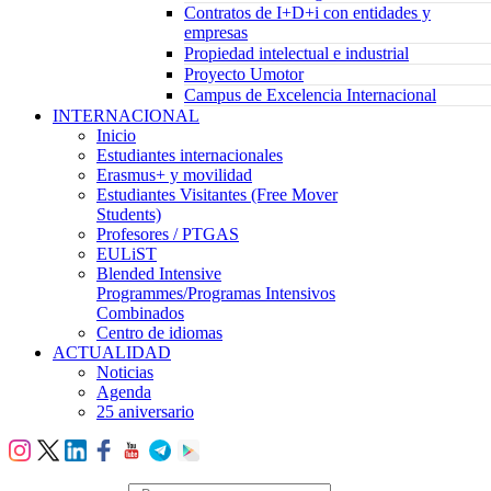
Contratos de I+D+i con entidades y
empresas
Propiedad intelectual e industrial
Proyecto Umotor
Campus de Excelencia Internacional
INTERNACIONAL
Inicio
Estudiantes internacionales
Erasmus+ y movilidad
Estudiantes Visitantes (Free Mover
Students)
Profesores / PTGAS
EULiST
Blended Intensive
Programmes/Programas Intensivos
Combinados
Centro de idiomas
ACTUALIDAD
Noticias
Agenda
25 aniversario