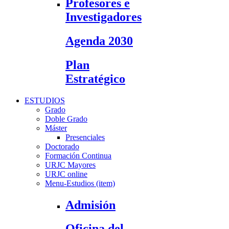
Profesores e
Investigadores
Agenda 2030
Plan
Estratégico
ESTUDIOS
Grado
Doble Grado
Máster
Presenciales
Doctorado
Formación Continua
URJC Mayores
URJC online
Menu-Estudios (item)
Admisión
Oficina del