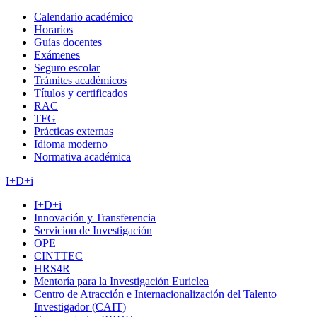
Calendario académico
Horarios
Guías docentes
Exámenes
Seguro escolar
Trámites académicos
Títulos y certificados
RAC
TFG
Prácticas externas
Idioma moderno
Normativa académica
I+D+i
I+D+i
Innovación y Transferencia
Servicion de Investigación
OPE
CINTTEC
HRS4R
Mentoría para la Investigación Euriclea
Centro de Atracción e Internacionalización del Talento
Investigador (CAIT)