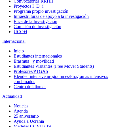
Convocatorias RRHH
Proyectos I+D+i
Programa propio investigación
Infraestruturas de apoyo a la investigación
Ética de la Investigación
Comisión de Investigación
UCC+i
Internacional
Inicio
Estudiantes internacionales
Erasmus+ y movilidad
Estudiantes Visitantes (Free Mover Students)
Profesores/PTGAS
Blended intensive programmes/Programas intensivos
combinados
Centro de idiomas
Actualidad
Noticias
Agenda
25 aniversario
Ayuda a Ucrania
Medidas COVID-19