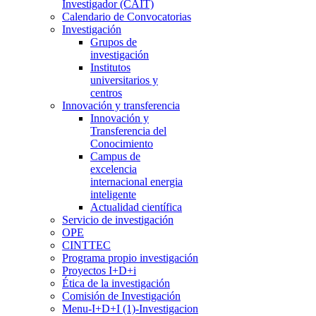
Investigador (CAIT)
Calendario de Convocatorias
Investigación
Grupos de
investigación
Institutos
universitarios y
centros
Innovación y transferencia
Innovación y
Transferencia del
Conocimiento
Campus de
excelencia
internacional energia
inteligente
Actualidad científica
Servicio de investigación
OPE
CINTTEC
Programa propio investigación
Proyectos I+D+i
Ética de la investigación
Comisión de Investigación
Menu-I+D+I (1)-Investigacion