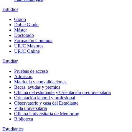
Estudios
Grado
Doble Grado
Máster
Doctorado
Formación Continua
URJC Mayores
URJC Online
Estudiar
Pruebas de acceso
Admisión
Matrícula y convalidaciones
Becas, ayudas y premios
Oficina del estudiante y Orientación preuniversitaria
Orientación laboral y profesional
Observatorio y casa del Estudiante
Vida universitaria
Oficina Universitaria de Mentoring
Biblioteca
Estudiantes