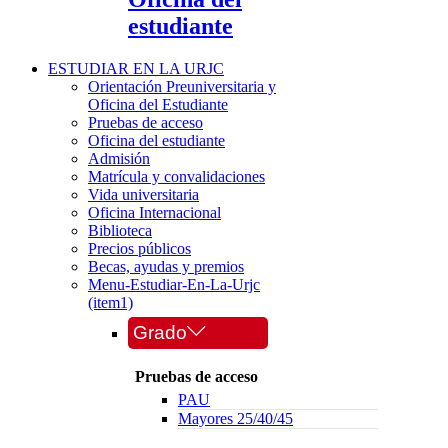
estudiante
ESTUDIAR EN LA URJC
Orientación Preuniversitaria y
Oficina del Estudiante
Pruebas de acceso
Oficina del estudiante
Admisión
Matrícula y convalidaciones
Vida universitaria
Oficina Internacional
Biblioteca
Precios públicos
Becas, ayudas y premios
Menu-Estudiar-En-La-Urjc
(item1)
Grado
Pruebas de acceso
PAU
Mayores 25/40/45