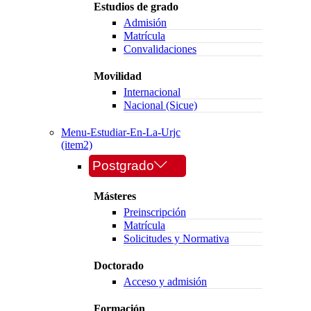
Estudios de grado
Admisión
Matrícula
Convalidaciones
Movilidad
Internacional
Nacional (Sicue)
Menu-Estudiar-En-La-Urjc
(item2)
Postgrado
Másteres
Preinscripción
Matrícula
Solicitudes y Normativa
Doctorado
Acceso y admisión
Formación