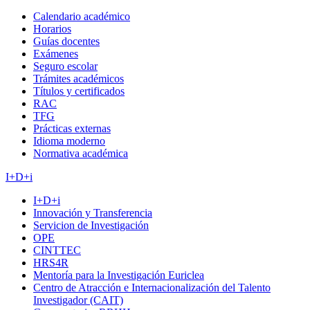
Calendario académico
Horarios
Guías docentes
Exámenes
Seguro escolar
Trámites académicos
Títulos y certificados
RAC
TFG
Prácticas externas
Idioma moderno
Normativa académica
I+D+i
I+D+i
Innovación y Transferencia
Servicion de Investigación
OPE
CINTTEC
HRS4R
Mentoría para la Investigación Euriclea
Centro de Atracción e Internacionalización del Talento
Investigador (CAIT)