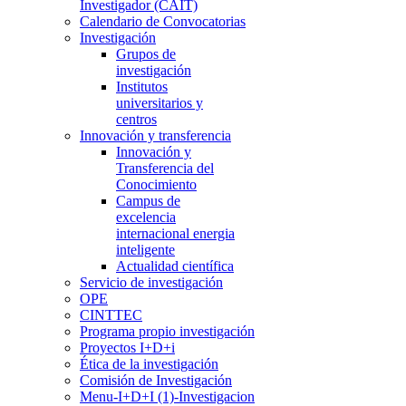
Investigador (CAIT)
Calendario de Convocatorias
Investigación
Grupos de
investigación
Institutos
universitarios y
centros
Innovación y transferencia
Innovación y
Transferencia del
Conocimiento
Campus de
excelencia
internacional energia
inteligente
Actualidad científica
Servicio de investigación
OPE
CINTTEC
Programa propio investigación
Proyectos I+D+i
Ética de la investigación
Comisión de Investigación
Menu-I+D+I (1)-Investigacion