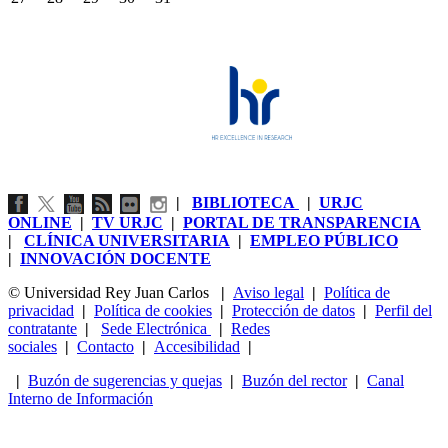
|
BIBLIOTECA
|
URJC
ONLINE
|
TV URJC
|
PORTAL DE TRANSPARENCIA
|
CLÍNICA UNIVERSITARIA
|
EMPLEO PÚBLICO
|
INNOVACIÓN DOCENTE
© Universidad Rey Juan Carlos
|
Aviso legal
|
Política de
privacidad
|
Política de cookies
|
Protección de datos
|
Perfil del
contratante
|
Sede Electrónica
|
Redes
sociales
|
Contacto
|
Accesibilidad
|
|
Buzón de sugerencias y quejas
|
Buzón del rector
|
Canal
Interno de Información