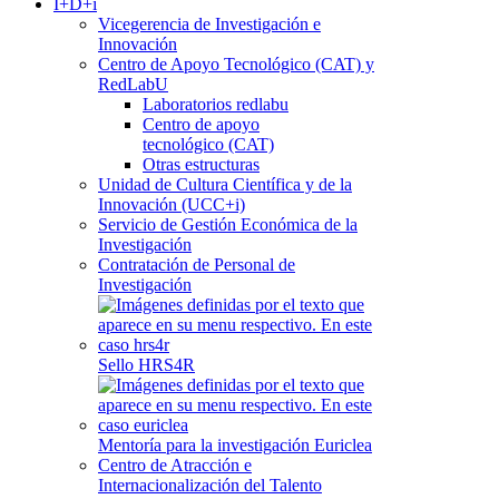
I+D+i
Vicegerencia de Investigación e
Innovación
Centro de Apoyo Tecnológico (CAT) y
RedLabU
Laboratorios redlabu
Centro de apoyo
tecnológico (CAT)
Otras estructuras
Unidad de Cultura Científica y de la
Innovación (UCC+i)
Servicio de Gestión Económica de la
Investigación
Contratación de Personal de
Investigación
Sello HRS4R
Mentoría para la investigación Euriclea
Centro de Atracción e
Internacionalización del Talento