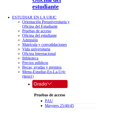
estudiante
ESTUDIAR EN LA URJC
Orientación Preuniversitaria y
Oficina del Estudiante
Pruebas de acceso
Oficina del estudiante
Admisión
Matrícula y convalidaciones
Vida universitaria
Oficina Internacional
Biblioteca
Precios públicos
Becas, ayudas y premios
Menu-Estudiar-En-La-Urjc
(item1)
Grado
Pruebas de acceso
PAU
Mayores 25/40/45