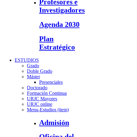
Profesores e
Investigadores
Agenda 2030
Plan
Estratégico
ESTUDIOS
Grado
Doble Grado
Máster
Presenciales
Doctorado
Formación Continua
URJC Mayores
URJC online
Menu-Estudios (item)
Admisión
Oficina del