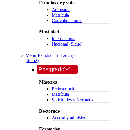
Estudios de grado
Admisión
Matrícula
Convalidaciones
Movilidad
Internacional
Nacional (Sicue)
Menu-Estudiar-En-La-Urjc
(item2)
Postgrado
Másteres
Preinscripción
Matrícula
Solicitudes y Normativa
Doctorado
Acceso y admisión
Formación