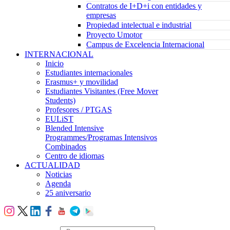
Contratos de I+D+i con entidades y
empresas
Propiedad intelectual e industrial
Proyecto Umotor
Campus de Excelencia Internacional
INTERNACIONAL
Inicio
Estudiantes internacionales
Erasmus+ y movilidad
Estudiantes Visitantes (Free Mover
Students)
Profesores / PTGAS
EULiST
Blended Intensive
Programmes/Programas Intensivos
Combinados
Centro de idiomas
ACTUALIDAD
Noticias
Agenda
25 aniversario