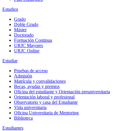
Estudios
Grado
Doble Grado
Máster
Doctorado
Formación Continua
URJC Mayores
URJC Online
Estudiar
Pruebas de acceso
Admisión
Matrícula y convalidaciones
Becas, ayudas y premios
Oficina del estudiante y Orientación preuniversitaria
Orientación laboral y profesional
Observatorio y casa del Estudiante
Vida universitaria
Oficina Universitaria de Mentoring
Biblioteca
Estudiantes