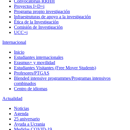
Convocatorias RRHH
Proyectos I+D+i
Programa propio investigación
Infraestruturas de apoyo a la investigación
Ética de la Investigación
Comisión de Investigación
UCC+i
Internacional
Inicio
Estudiantes internacionales
Erasmus+ y movilidad
Estudiantes Visitantes (Free Mover Students)
Profesores/PTGAS
Blended intensive programmes/Programas intensivos
combinados
Centro de idiomas
Actualidad
Noticias
Agenda
25 aniversario
Ayuda a Ucrania
Medidas COVID-19