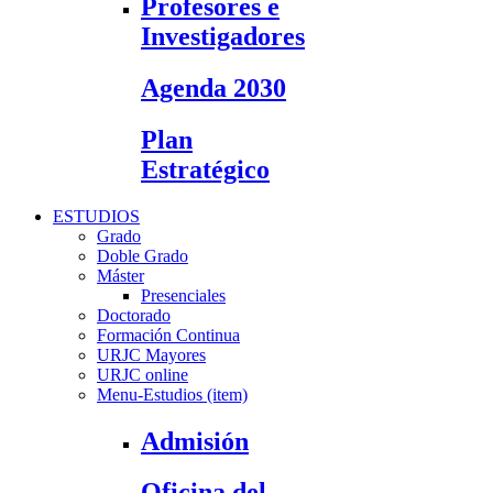
Profesores e
Investigadores
Agenda 2030
Plan
Estratégico
ESTUDIOS
Grado
Doble Grado
Máster
Presenciales
Doctorado
Formación Continua
URJC Mayores
URJC online
Menu-Estudios (item)
Admisión
Oficina del