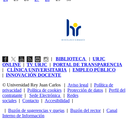
|
BIBLIOTECA
|
URJC
ONLINE
|
TV URJC
|
PORTAL DE TRANSPARENCIA
|
CLÍNICA UNIVERSITARIA
|
EMPLEO PÚBLICO
|
INNOVACIÓN DOCENTE
© Universidad Rey Juan Carlos
|
Aviso legal
|
Política de
privacidad
|
Política de cookies
|
Protección de datos
|
Perfil del
contratante
|
Sede Electrónica
|
Redes
sociales
|
Contacto
|
Accesibilidad
|
|
Buzón de sugerencias y quejas
|
Buzón del rector
|
Canal
Interno de Información