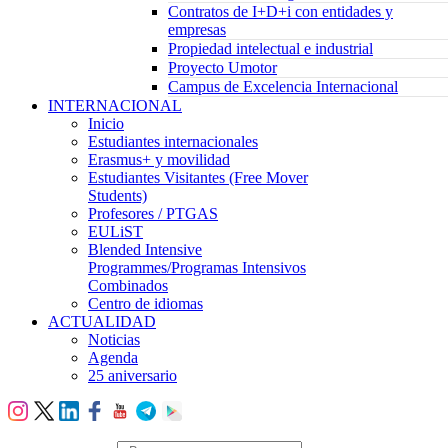
Contratos de I+D+i con entidades y
empresas
Propiedad intelectual e industrial
Proyecto Umotor
Campus de Excelencia Internacional
INTERNACIONAL
Inicio
Estudiantes internacionales
Erasmus+ y movilidad
Estudiantes Visitantes (Free Mover
Students)
Profesores / PTGAS
EULiST
Blended Intensive
Programmes/Programas Intensivos
Combinados
Centro de idiomas
ACTUALIDAD
Noticias
Agenda
25 aniversario