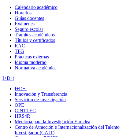
Calendario académico
Horarios
Guías docentes
Exámenes
Seguro escolar
Trámites académicos
Títulos y certificados
RAC
TFG
Prácticas externas
Idioma moderno
Normativa académica
I+D+i
I+D+i
Innovación y Transferencia
Servicion de Investigación
OPE
CINTTEC
HRS4R
Mentoría para la Investigación Euriclea
Centro de Atracción e Internacionalización del Talento
Investigador (CAIT)