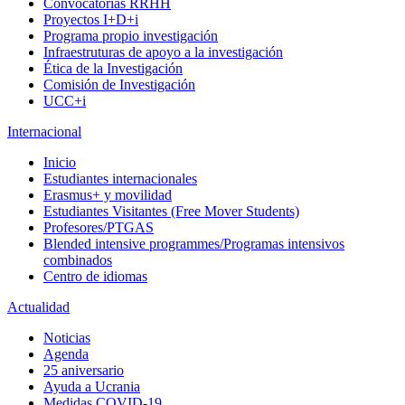
Convocatorias RRHH
Proyectos I+D+i
Programa propio investigación
Infraestruturas de apoyo a la investigación
Ética de la Investigación
Comisión de Investigación
UCC+i
Internacional
Inicio
Estudiantes internacionales
Erasmus+ y movilidad
Estudiantes Visitantes (Free Mover Students)
Profesores/PTGAS
Blended intensive programmes/Programas intensivos
combinados
Centro de idiomas
Actualidad
Noticias
Agenda
25 aniversario
Ayuda a Ucrania
Medidas COVID-19