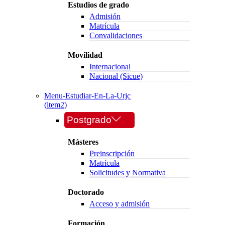
Estudios de grado
Admisión
Matrícula
Convalidaciones
Movilidad
Internacional
Nacional (Sicue)
Menu-Estudiar-En-La-Urjc
(item2)
Postgrado
Másteres
Preinscripción
Matrícula
Solicitudes y Normativa
Doctorado
Acceso y admisión
Formación