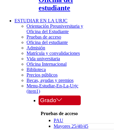
estudiante
ESTUDIAR EN LA URJC
Orientación Preuniversitaria y
Oficina del Estudiante
Pruebas de acceso
Oficina del estudiante
Admisión
Matrícula y convalidaciones
Vida universitaria
Oficina Internacional
Biblioteca
Precios públicos
Becas, ayudas y premios
Menu-Estudiar-En-La-Urjc
(item1)
Grado
Pruebas de acceso
PAU
Mayores 25/40/45