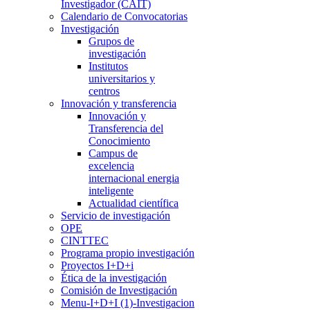
Investigador (CAIT)
Calendario de Convocatorias
Investigación
Grupos de
investigación
Institutos
universitarios y
centros
Innovación y transferencia
Innovación y
Transferencia del
Conocimiento
Campus de
excelencia
internacional energia
inteligente
Actualidad científica
Servicio de investigación
OPE
CINTTEC
Programa propio investigación
Proyectos I+D+i
Ética de la investigación
Comisión de Investigación
Menu-I+D+I (1)-Investigacion