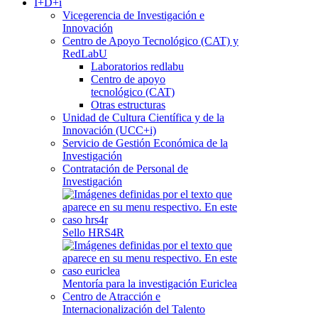
I+D+i
Vicegerencia de Investigación e
Innovación
Centro de Apoyo Tecnológico (CAT) y
RedLabU
Laboratorios redlabu
Centro de apoyo
tecnológico (CAT)
Otras estructuras
Unidad de Cultura Científica y de la
Innovación (UCC+i)
Servicio de Gestión Económica de la
Investigación
Contratación de Personal de
Investigación
Sello HRS4R
Mentoría para la investigación Euriclea
Centro de Atracción e
Internacionalización del Talento