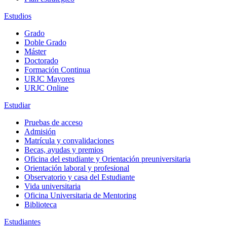
Estudios
Grado
Doble Grado
Máster
Doctorado
Formación Continua
URJC Mayores
URJC Online
Estudiar
Pruebas de acceso
Admisión
Matrícula y convalidaciones
Becas, ayudas y premios
Oficina del estudiante y Orientación preuniversitaria
Orientación laboral y profesional
Observatorio y casa del Estudiante
Vida universitaria
Oficina Universitaria de Mentoring
Biblioteca
Estudiantes