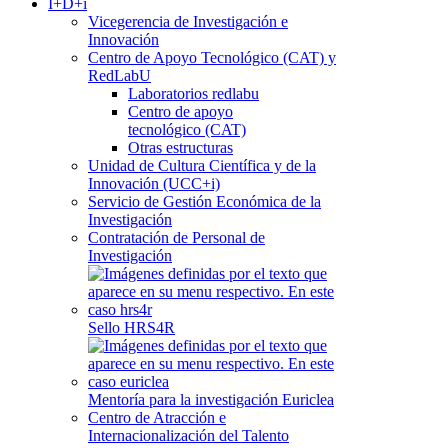
I+D+i
Vicegerencia de Investigación e
Innovación
Centro de Apoyo Tecnológico (CAT) y
RedLabU
Laboratorios redlabu
Centro de apoyo
tecnológico (CAT)
Otras estructuras
Unidad de Cultura Científica y de la
Innovación (UCC+i)
Servicio de Gestión Económica de la
Investigación
Contratación de Personal de
Investigación
Sello HRS4R
Mentoría para la investigación Euriclea
Centro de Atracción e
Internacionalización del Talento