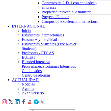
Contratos de I+D+i con entidades y
empresas
Propiedad intelectual e industrial
Proyecto Umotor
Campus de Excelencia Internacional
INTERNACIONAL
Inicio
Estudiantes internacionales
Erasmus+ y movilidad
Estudiantes Visitantes (Free Mover
Students)
Profesores / PTGAS
EULiST
Blended Intensive
Programmes/Programas Intensivos
Combinados
Centro de idiomas
ACTUALIDAD
Noticias
Agenda
25 aniversario