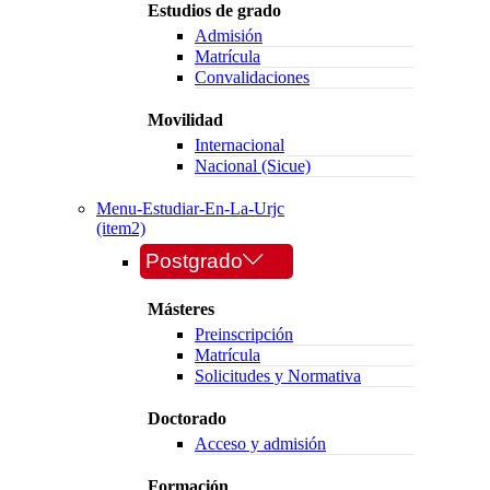
Estudios de grado
Admisión
Matrícula
Convalidaciones
Movilidad
Internacional
Nacional (Sicue)
Menu-Estudiar-En-La-Urjc
(item2)
Postgrado
Másteres
Preinscripción
Matrícula
Solicitudes y Normativa
Doctorado
Acceso y admisión
Formación