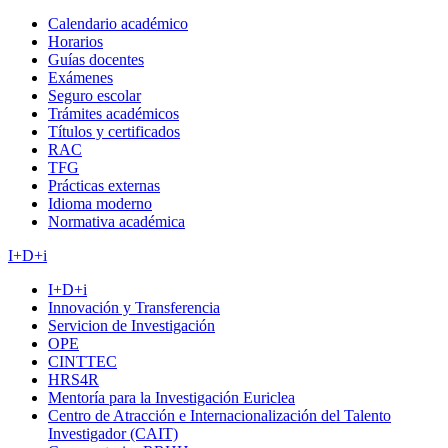
Calendario académico
Horarios
Guías docentes
Exámenes
Seguro escolar
Trámites académicos
Títulos y certificados
RAC
TFG
Prácticas externas
Idioma moderno
Normativa académica
I+D+i
I+D+i
Innovación y Transferencia
Servicion de Investigación
OPE
CINTTEC
HRS4R
Mentoría para la Investigación Euriclea
Centro de Atracción e Internacionalización del Talento
Investigador (CAIT)