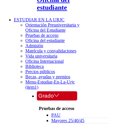
estudiante
ESTUDIAR EN LA URJC
Orientación Preuniversitaria y
Oficina del Estudiante
Pruebas de acceso
Oficina del estudiante
Admisión
Matrícula y convalidaciones
Vida universitaria
Oficina Internacional
Biblioteca
Precios públicos
Becas, ayudas y premios
Menu-Estudiar-En-La-Urjc
(item1)
Grado
Pruebas de acceso
PAU
Mayores 25/40/45