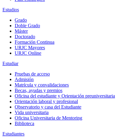
Estudios
Grado
Doble Grado
Máster
Doctorado
Formación Continua
URJC Mayores
URJC Online
Estudiar
Pruebas de acceso
Admisión
Matrícula y convalidaciones
Becas, ayudas y premios
Oficina del estudiante y Orientación preuniversitaria
Orientación laboral y profesional
Observatorio y casa del Estudiante
Vida universitaria
Oficina Universitaria de Mentoring
Biblioteca
Estudiantes