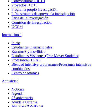
Convocatorias RRHH
Proyectos I+D+i
Programa propio investigación
Infraestruturas de apoyo a la investigación
Ética de la Investigación
Comisión de Investigación
UCC+i
Internacional
Inicio
Estudiantes internacionales
Erasmus+ y movilidad
Estudiantes Visitantes (Free Mover Students)
Profesores/PTGAS
Blended intensive programmes/Programas intensivos
combinados
Centro de idiomas
Actualidad
Noticias
Agenda
25 aniversario
Ayuda a Ucrania
Medidas COVID-19