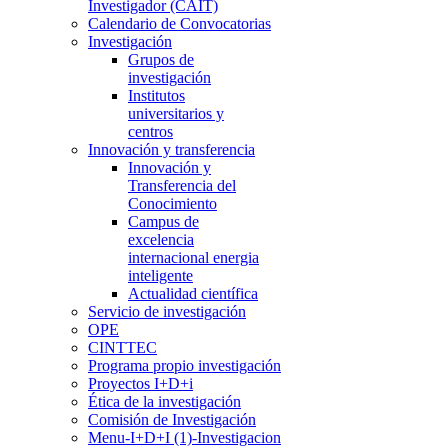
Investigador (CAIT)
Calendario de Convocatorias
Investigación
Grupos de
investigación
Institutos
universitarios y
centros
Innovación y transferencia
Innovación y
Transferencia del
Conocimiento
Campus de
excelencia
internacional energia
inteligente
Actualidad científica
Servicio de investigación
OPE
CINTTEC
Programa propio investigación
Proyectos I+D+i
Ética de la investigación
Comisión de Investigación
Menu-I+D+I (1)-Investigacion