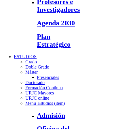
Profesores e
Investigadores
Agenda 2030
Plan
Estratégico
ESTUDIOS
Grado
Doble Grado
Máster
Presenciales
Doctorado
Formación Continua
URJC Mayores
URJC online
Menu-Estudios (item)
Admisión
Oficina del