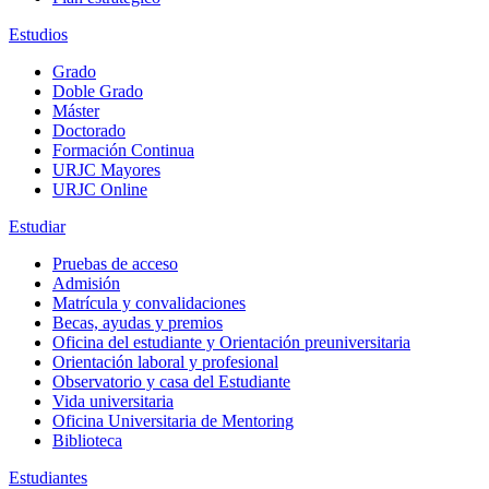
Estudios
Grado
Doble Grado
Máster
Doctorado
Formación Continua
URJC Mayores
URJC Online
Estudiar
Pruebas de acceso
Admisión
Matrícula y convalidaciones
Becas, ayudas y premios
Oficina del estudiante y Orientación preuniversitaria
Orientación laboral y profesional
Observatorio y casa del Estudiante
Vida universitaria
Oficina Universitaria de Mentoring
Biblioteca
Estudiantes