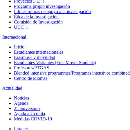
Proyectos I+D+i
Programa propio investigación
Infraestruturas de apoyo a la investigación
Ética de la Investigación
Comisión de Investigación
UCC+i
Internacional
Inicio
Estudiantes internacionales
Erasmus+ y movilidad
Estudiantes Visitantes (Free Mover Students)
Profesores/PTGAS
Blended intensive programmes/Programas intensivos combinad
Centro de idiomas
Actualidad
Noticias
Agenda
25 aniversario
Ayuda a Ucrania
Medidas COVID-19
Intranet