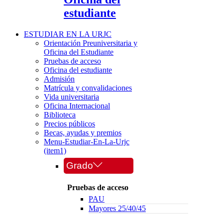
estudiante
ESTUDIAR EN LA URJC
Orientación Preuniversitaria y
Oficina del Estudiante
Pruebas de acceso
Oficina del estudiante
Admisión
Matrícula y convalidaciones
Vida universitaria
Oficina Internacional
Biblioteca
Precios públicos
Becas, ayudas y premios
Menu-Estudiar-En-La-Urjc
(item1)
Grado
Pruebas de acceso
PAU
Mayores 25/40/45