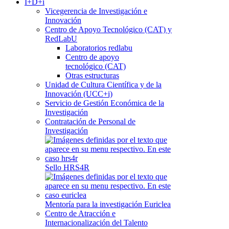
I+D+i
Vicegerencia de Investigación e
Innovación
Centro de Apoyo Tecnológico (CAT) y
RedLabU
Laboratorios redlabu
Centro de apoyo
tecnológico (CAT)
Otras estructuras
Unidad de Cultura Científica y de la
Innovación (UCC+i)
Servicio de Gestión Económica de la
Investigación
Contratación de Personal de
Investigación
Sello HRS4R
Mentoría para la investigación Euriclea
Centro de Atracción e
Internacionalización del Talento