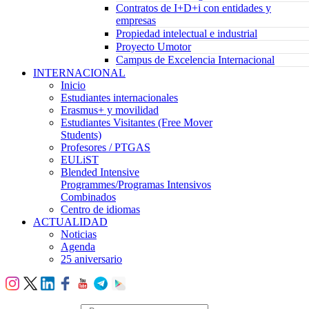
Contratos de I+D+i con entidades y
empresas
Propiedad intelectual e industrial
Proyecto Umotor
Campus de Excelencia Internacional
INTERNACIONAL
Inicio
Estudiantes internacionales
Erasmus+ y movilidad
Estudiantes Visitantes (Free Mover
Students)
Profesores / PTGAS
EULiST
Blended Intensive
Programmes/Programas Intensivos
Combinados
Centro de idiomas
ACTUALIDAD
Noticias
Agenda
25 aniversario