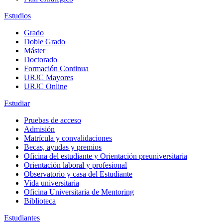
Estudios
Grado
Doble Grado
Máster
Doctorado
Formación Continua
URJC Mayores
URJC Online
Estudiar
Pruebas de acceso
Admisión
Matrícula y convalidaciones
Becas, ayudas y premios
Oficina del estudiante y Orientación preuniversitaria
Orientación laboral y profesional
Observatorio y casa del Estudiante
Vida universitaria
Oficina Universitaria de Mentoring
Biblioteca
Estudiantes