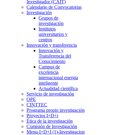
Investigador (CAIT)
Calendario de Convocatorias
Investigación
Grupos de
investigación
Institutos
universitarios y
centros
Innovación y transferencia
Innovación y
Transferencia del
Conocimiento
Campus de
excelencia
internacional energia
inteligente
Actualidad científica
Servicio de investigación
OPE
CINTTEC
Programa propio investigación
Proyectos I+D+i
Ética de la investigación
Comisión de Investigación
Menu-I+D+I (1)-Investigacion