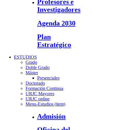
Profesores e
Investigadores
Agenda 2030
Plan
Estratégico
ESTUDIOS
Grado
Doble Grado
Máster
Presenciales
Doctorado
Formación Continua
URJC Mayores
URJC online
Menu-Estudios (item)
Admisión
Oficina del