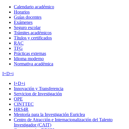
Calendario académico
Horarios
Guías docentes
Exámenes
Seguro escolar
Trámites académicos
Títulos y certificados
RAC
TFG
Prácticas externas
Idioma moderno
Normativa académica
I+D+i
I+D+i
Innovación y Transferencia
Servicion de Investigación
OPE
CINTTEC
HRS4R
Mentoría para la Investigación Euriclea
Centro de Atracción e Internacionalización del Talento
Investigador (CAIT)