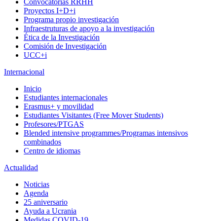
Convocatorias RRHH
Proyectos I+D+i
Programa propio investigación
Infraestruturas de apoyo a la investigación
Ética de la Investigación
Comisión de Investigación
UCC+i
Internacional
Inicio
Estudiantes internacionales
Erasmus+ y movilidad
Estudiantes Visitantes (Free Mover Students)
Profesores/PTGAS
Blended intensive programmes/Programas intensivos
combinados
Centro de idiomas
Actualidad
Noticias
Agenda
25 aniversario
Ayuda a Ucrania
Medidas COVID-19