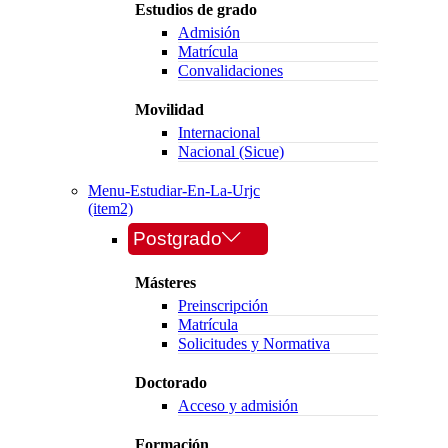
Estudios de grado
Admisión
Matrícula
Convalidaciones
Movilidad
Internacional
Nacional (Sicue)
Menu-Estudiar-En-La-Urjc
(item2)
Postgrado
Másteres
Preinscripción
Matrícula
Solicitudes y Normativa
Doctorado
Acceso y admisión
Formación