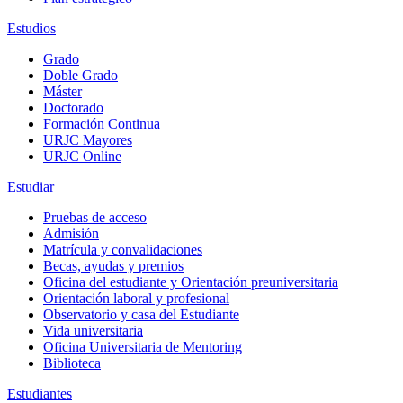
Estudios
Grado
Doble Grado
Máster
Doctorado
Formación Continua
URJC Mayores
URJC Online
Estudiar
Pruebas de acceso
Admisión
Matrícula y convalidaciones
Becas, ayudas y premios
Oficina del estudiante y Orientación preuniversitaria
Orientación laboral y profesional
Observatorio y casa del Estudiante
Vida universitaria
Oficina Universitaria de Mentoring
Biblioteca
Estudiantes