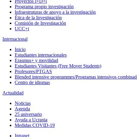
Proyectos I+D+i
Programa propio investigación
Infraestruturas de apoyo a la investigación
Ética de la Investigación
Comisión de Investigación
UCC+i
Internacional
Inicio
Estudiantes internacionales
Erasmus+ y movilidad
Estudiantes Visitantes (Free Mover Students)
Profesores/PTGAS
Blended intensive programmes/Programas intensivos combinad
Centro de idiomas
Actualidad
Noticias
Agenda
25 aniversario
Ayuda a Ucrania
Medidas COVID-19
Intranet