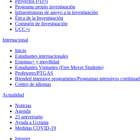
Proyectos I+D+i
Programa propio investigación
Infraestruturas de apoyo a la investigación
Ética de la Investigación
Comisión de Investigación
UCC+i
Internacional
Inicio
Estudiantes internacionales
Erasmus+ y movilidad
Estudiantes Visitantes (Free Mover Students)
Profesores/PTGAS
Blended intensive programmes/Programas intensivos combinad
Centro de idiomas
Actualidad
Noticias
Agenda
25 aniversario
Ayuda a Ucrania
Medidas COVID-19
Intranet