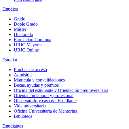
Estudios
Grado
Doble Grado
Máster
Doctorado
Formación Continua
URJC Mayores
URJC Online
Estudiar
Pruebas de acceso
Admisión
Matrícula y convalidaciones
Becas, ayudas y premios
Oficina del estudiante y Orientación preuniversitaria
Orientación laboral y profesional
Observatorio y casa del Estudiante
Vida universitaria
Oficina Universitaria de Mentoring
Biblioteca
Estudiantes