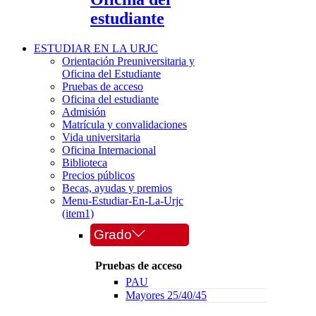
estudiante
ESTUDIAR EN LA URJC
Orientación Preuniversitaria y
Oficina del Estudiante
Pruebas de acceso
Oficina del estudiante
Admisión
Matrícula y convalidaciones
Vida universitaria
Oficina Internacional
Biblioteca
Precios públicos
Becas, ayudas y premios
Menu-Estudiar-En-La-Urjc
(item1)
Grado
Pruebas de acceso
PAU
Mayores 25/40/45