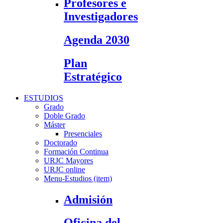
Profesores e
Investigadores
Agenda 2030
Plan
Estratégico
ESTUDIOS
Grado
Doble Grado
Máster
Presenciales
Doctorado
Formación Continua
URJC Mayores
URJC online
Menu-Estudios (item)
Admisión
Oficina del