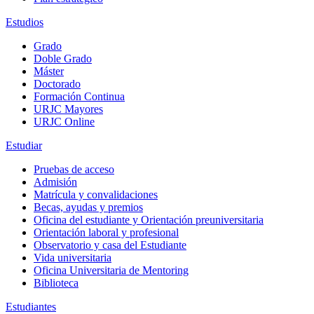
Estudios
Grado
Doble Grado
Máster
Doctorado
Formación Continua
URJC Mayores
URJC Online
Estudiar
Pruebas de acceso
Admisión
Matrícula y convalidaciones
Becas, ayudas y premios
Oficina del estudiante y Orientación preuniversitaria
Orientación laboral y profesional
Observatorio y casa del Estudiante
Vida universitaria
Oficina Universitaria de Mentoring
Biblioteca
Estudiantes