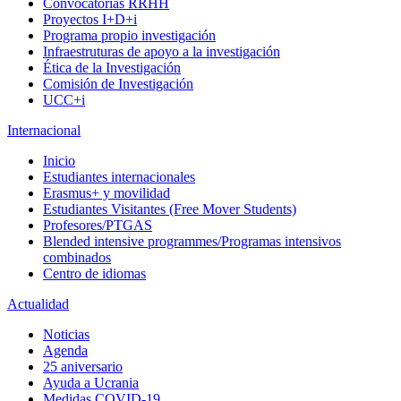
Convocatorias RRHH
Proyectos I+D+i
Programa propio investigación
Infraestruturas de apoyo a la investigación
Ética de la Investigación
Comisión de Investigación
UCC+i
Internacional
Inicio
Estudiantes internacionales
Erasmus+ y movilidad
Estudiantes Visitantes (Free Mover Students)
Profesores/PTGAS
Blended intensive programmes/Programas intensivos
combinados
Centro de idiomas
Actualidad
Noticias
Agenda
25 aniversario
Ayuda a Ucrania
Medidas COVID-19