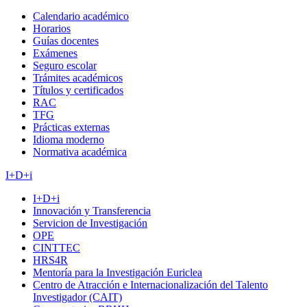
Calendario académico
Horarios
Guías docentes
Exámenes
Seguro escolar
Trámites académicos
Títulos y certificados
RAC
TFG
Prácticas externas
Idioma moderno
Normativa académica
I+D+i
I+D+i
Innovación y Transferencia
Servicion de Investigación
OPE
CINTTEC
HRS4R
Mentoría para la Investigación Euriclea
Centro de Atracción e Internacionalización del Talento
Investigador (CAIT)