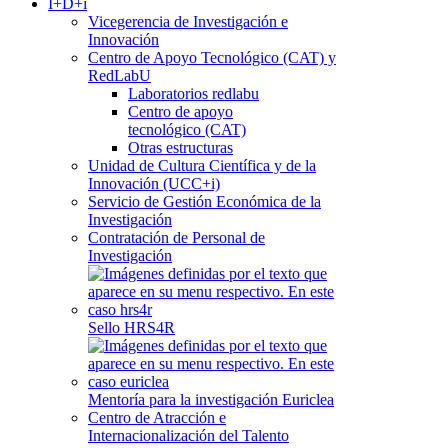
I+D+i
Vicegerencia de Investigación e
Innovación
Centro de Apoyo Tecnológico (CAT) y
RedLabU
Laboratorios redlabu
Centro de apoyo
tecnológico (CAT)
Otras estructuras
Unidad de Cultura Científica y de la
Innovación (UCC+i)
Servicio de Gestión Económica de la
Investigación
Contratación de Personal de
Investigación
Sello HRS4R
Mentoría para la investigación Euriclea
Centro de Atracción e
Internacionalización del Talento