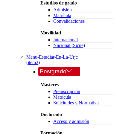
Estudios de grado
Admisión
Matrícula
Convalidaciones
Movilidad
Internacional
Nacional (Sicue)
Menu-Estudiar-En-La-Urjc
(item2)
Postgrado
Másteres
Preinscripción
Matrícula
Solicitudes y Normativa
Doctorado
Acceso y admisión
Formación