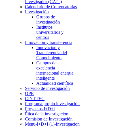
Investigador (CAIT)
Calendario de Convocatorias
Investigación
Grupos de
investigación
Institutos
universitarios y
centros
Innovación y transferencia
Innovación y
Transferencia del
Conocimiento
Campus de
excelencia
internacional energia
inteligente
Actualidad científica
Servicio de investigación
OPE
CINTTEC
Programa propio investigación
Proyectos I+D+i
Ética de la investigación
Comisión de Investigación
Menu-I+D+I (1)-Investigacion