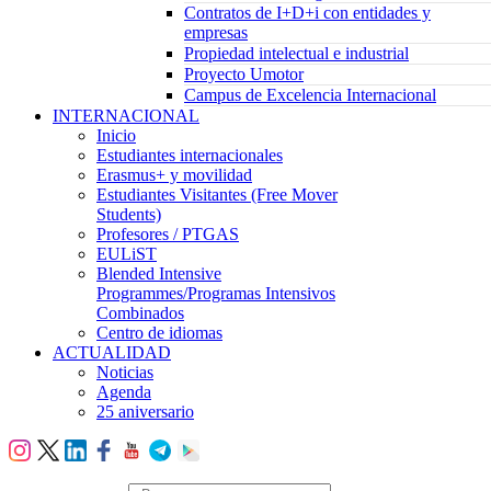
Contratos de I+D+i con entidades y
empresas
Propiedad intelectual e industrial
Proyecto Umotor
Campus de Excelencia Internacional
INTERNACIONAL
Inicio
Estudiantes internacionales
Erasmus+ y movilidad
Estudiantes Visitantes (Free Mover
Students)
Profesores / PTGAS
EULiST
Blended Intensive
Programmes/Programas Intensivos
Combinados
Centro de idiomas
ACTUALIDAD
Noticias
Agenda
25 aniversario