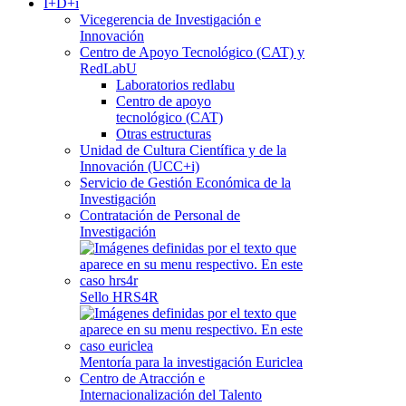
I+D+i
Vicegerencia de Investigación e
Innovación
Centro de Apoyo Tecnológico (CAT) y
RedLabU
Laboratorios redlabu
Centro de apoyo
tecnológico (CAT)
Otras estructuras
Unidad de Cultura Científica y de la
Innovación (UCC+i)
Servicio de Gestión Económica de la
Investigación
Contratación de Personal de
Investigación
Sello HRS4R
Mentoría para la investigación Euriclea
Centro de Atracción e
Internacionalización del Talento