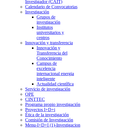
Investigador (CAIT)
Calendario de Convocatorias
Investigación
Grupos de
investigación
Institutos
universitarios y
centros
Innovación y transferencia
Innovación y
Transferencia del
Conocimiento
Campus de
excelencia
internacional energia
inteligente
Actualidad científica
Servicio de investigación
OPE
CINTTEC
Programa propio investigación
Proyectos I+D+i
Ética de la investigación
Comisión de Investigación
Menu-I+D+I (1)-Investigacion