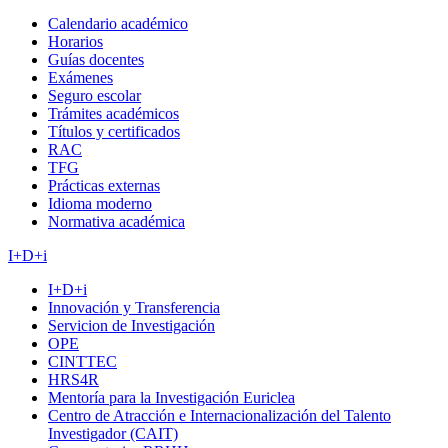
Calendario académico
Horarios
Guías docentes
Exámenes
Seguro escolar
Trámites académicos
Títulos y certificados
RAC
TFG
Prácticas externas
Idioma moderno
Normativa académica
I+D+i
I+D+i
Innovación y Transferencia
Servicion de Investigación
OPE
CINTTEC
HRS4R
Mentoría para la Investigación Euriclea
Centro de Atracción e Internacionalización del Talento
Investigador (CAIT)