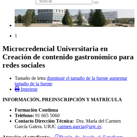
búsqueda
1
Microcredencial Universitaria en
Creación de contenido gastronómico para
redes sociales
Tamaño de letra
disminuir el tamaño de la fuente
aumentar
tamaño de la fuente
Imprimir
INFORMACIÓN, PREINSCRIPCIÓN Y MATRÍCULA
Formación Continua
Teléfono:
91 665 5060
Contacto Dirección Técnica:
Dra. María del Carmen
García Galera. URJC
carmen.garcia@urjc.es
Buzón de Ayuda al Estudiante