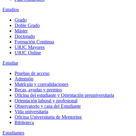
Estudios
Grado
Doble Grado
Máster
Doctorado
Formación Continua
URJC Mayores
URJC Online
Estudiar
Pruebas de acceso
Admisión
Matrícula y convalidaciones
Becas, ayudas y premios
Oficina del estudiante y Orientación preuniversitaria
Orientación laboral y profesional
Observatorio y casa del Estudiante
Vida universitaria
Oficina Universitaria de Mentoring
Biblioteca
Estudiantes