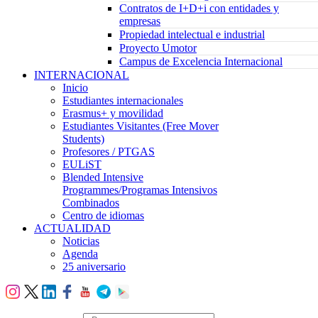
Contratos de I+D+i con entidades y
empresas
Propiedad intelectual e industrial
Proyecto Umotor
Campus de Excelencia Internacional
INTERNACIONAL
Inicio
Estudiantes internacionales
Erasmus+ y movilidad
Estudiantes Visitantes (Free Mover
Students)
Profesores / PTGAS
EULiST
Blended Intensive
Programmes/Programas Intensivos
Combinados
Centro de idiomas
ACTUALIDAD
Noticias
Agenda
25 aniversario