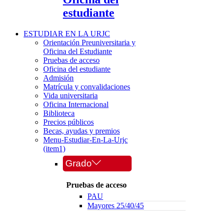
estudiante
ESTUDIAR EN LA URJC
Orientación Preuniversitaria y
Oficina del Estudiante
Pruebas de acceso
Oficina del estudiante
Admisión
Matrícula y convalidaciones
Vida universitaria
Oficina Internacional
Biblioteca
Precios públicos
Becas, ayudas y premios
Menu-Estudiar-En-La-Urjc
(item1)
Grado
Pruebas de acceso
PAU
Mayores 25/40/45