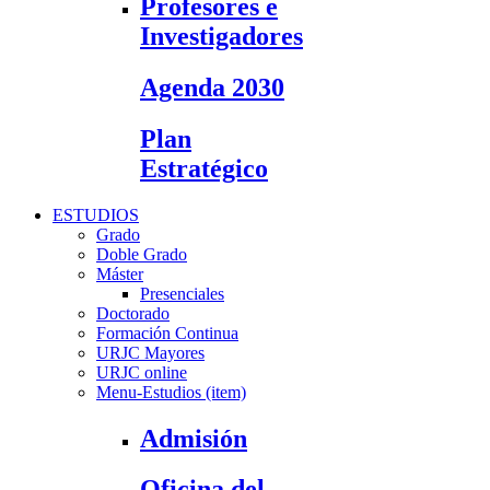
Profesores e
Investigadores
Agenda 2030
Plan
Estratégico
ESTUDIOS
Grado
Doble Grado
Máster
Presenciales
Doctorado
Formación Continua
URJC Mayores
URJC online
Menu-Estudios (item)
Admisión
Oficina del