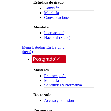
Estudios de grado
Admisión
Matrícula
Convalidaciones
Movilidad
Internacional
Nacional (Sicue)
Menu-Estudiar-En-La-Urjc
(item2)
Postgrado
Másteres
Preinscripción
Matrícula
Solicitudes y Normativa
Doctorado
Acceso y admisión
Formación