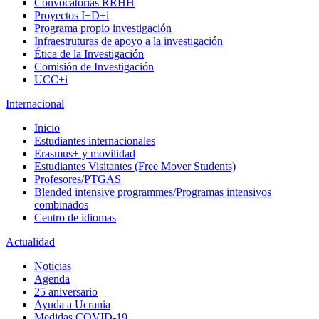
Convocatorias RRHH
Proyectos I+D+i
Programa propio investigación
Infraestruturas de apoyo a la investigación
Ética de la Investigación
Comisión de Investigación
UCC+i
Internacional
Inicio
Estudiantes internacionales
Erasmus+ y movilidad
Estudiantes Visitantes (Free Mover Students)
Profesores/PTGAS
Blended intensive programmes/Programas intensivos
combinados
Centro de idiomas
Actualidad
Noticias
Agenda
25 aniversario
Ayuda a Ucrania
Medidas COVID-19