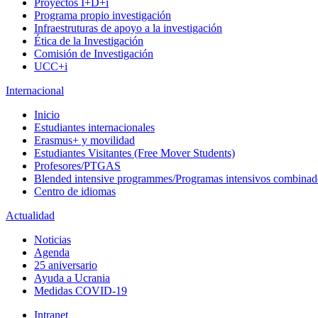
Proyectos I+D+i
Programa propio investigación
Infraestruturas de apoyo a la investigación
Ética de la Investigación
Comisión de Investigación
UCC+i
Internacional
Inicio
Estudiantes internacionales
Erasmus+ y movilidad
Estudiantes Visitantes (Free Mover Students)
Profesores/PTGAS
Blended intensive programmes/Programas intensivos combinad
Centro de idiomas
Actualidad
Noticias
Agenda
25 aniversario
Ayuda a Ucrania
Medidas COVID-19
Intranet