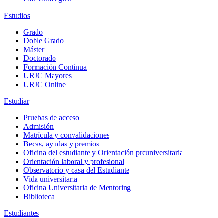
Estudios
Grado
Doble Grado
Máster
Doctorado
Formación Continua
URJC Mayores
URJC Online
Estudiar
Pruebas de acceso
Admisión
Matrícula y convalidaciones
Becas, ayudas y premios
Oficina del estudiante y Orientación preuniversitaria
Orientación laboral y profesional
Observatorio y casa del Estudiante
Vida universitaria
Oficina Universitaria de Mentoring
Biblioteca
Estudiantes