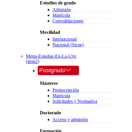
Estudios de grado
Admisión
Matrícula
Convalidaciones
Movilidad
Internacional
Nacional (Sicue)
Menu-Estudiar-En-La-Urjc
(item2)
Postgrado
Másteres
Preinscripción
Matrícula
Solicitudes y Normativa
Doctorado
Acceso y admisión
Formación