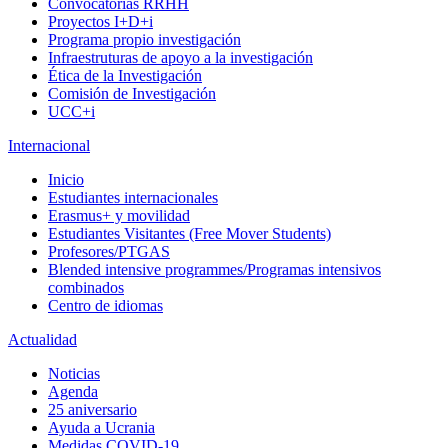
Convocatorias RRHH
Proyectos I+D+i
Programa propio investigación
Infraestruturas de apoyo a la investigación
Ética de la Investigación
Comisión de Investigación
UCC+i
Internacional
Inicio
Estudiantes internacionales
Erasmus+ y movilidad
Estudiantes Visitantes (Free Mover Students)
Profesores/PTGAS
Blended intensive programmes/Programas intensivos
combinados
Centro de idiomas
Actualidad
Noticias
Agenda
25 aniversario
Ayuda a Ucrania
Medidas COVID-19