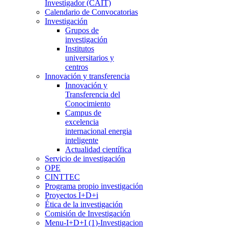
Investigador (CAIT)
Calendario de Convocatorias
Investigación
Grupos de
investigación
Institutos
universitarios y
centros
Innovación y transferencia
Innovación y
Transferencia del
Conocimiento
Campus de
excelencia
internacional energia
inteligente
Actualidad científica
Servicio de investigación
OPE
CINTTEC
Programa propio investigación
Proyectos I+D+i
Ética de la investigación
Comisión de Investigación
Menu-I+D+I (1)-Investigacion