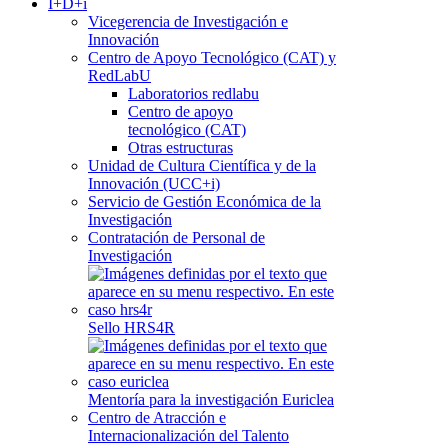
I+D+i
Vicegerencia de Investigación e
Innovación
Centro de Apoyo Tecnológico (CAT) y
RedLabU
Laboratorios redlabu
Centro de apoyo
tecnológico (CAT)
Otras estructuras
Unidad de Cultura Científica y de la
Innovación (UCC+i)
Servicio de Gestión Económica de la
Investigación
Contratación de Personal de
Investigación
Sello HRS4R
Mentoría para la investigación Euriclea
Centro de Atracción e
Internacionalización del Talento