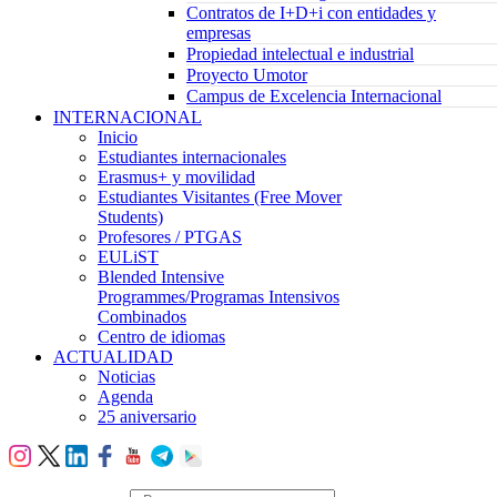
Contratos de I+D+i con entidades y
empresas
Propiedad intelectual e industrial
Proyecto Umotor
Campus de Excelencia Internacional
INTERNACIONAL
Inicio
Estudiantes internacionales
Erasmus+ y movilidad
Estudiantes Visitantes (Free Mover
Students)
Profesores / PTGAS
EULiST
Blended Intensive
Programmes/Programas Intensivos
Combinados
Centro de idiomas
ACTUALIDAD
Noticias
Agenda
25 aniversario