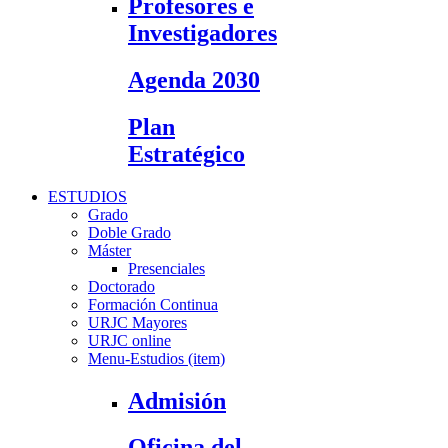
Profesores e
Investigadores
Agenda 2030
Plan
Estratégico
ESTUDIOS
Grado
Doble Grado
Máster
Presenciales
Doctorado
Formación Continua
URJC Mayores
URJC online
Menu-Estudios (item)
Admisión
Oficina del