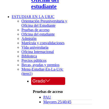
estudiante
ESTUDIAR EN LA URJC
Orientación Preuniversitaria y
Oficina del Estudiante
Pruebas de acceso
Oficina del estudiante
Admisión
Matrícula y convalidaciones
Vida universitaria
Oficina Internacional
Biblioteca
Precios públicos
Becas, ayudas y premios
Menu-Estudiar-En-La-Urjc
(item1)
Grado
Pruebas de acceso
PAU
Mayores 25/40/45