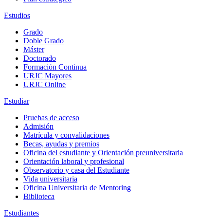
Estudios
Grado
Doble Grado
Máster
Doctorado
Formación Continua
URJC Mayores
URJC Online
Estudiar
Pruebas de acceso
Admisión
Matrícula y convalidaciones
Becas, ayudas y premios
Oficina del estudiante y Orientación preuniversitaria
Orientación laboral y profesional
Observatorio y casa del Estudiante
Vida universitaria
Oficina Universitaria de Mentoring
Biblioteca
Estudiantes