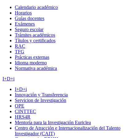
Calendario académico
Horarios
Guías docentes
Exámenes
Seguro escolar
Trámites académicos
Títulos y certificados
RAC
TFG
Prácticas externas
Idioma moderno
Normativa académica
I+D+i
I+D+i
Innovación y Transferencia
Servicion de Investigación
OPE
CINTTEC
HRS4R
Mentoría para la Investigación Euriclea
Centro de Atracción e Internacionalización del Talento
Investigador (CAIT)