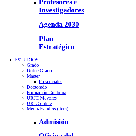
Profesores e
Investigadores
Agenda 2030
Plan
Estratégico
ESTUDIOS
Grado
Doble Grado
Máster
Presenciales
Doctorado
Formación Continua
URJC Mayores
URJC online
Menu-Estudios (item)
Admisión
Oficina del