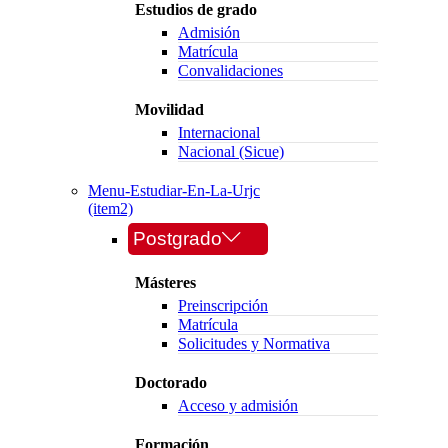
Estudios de grado
Admisión
Matrícula
Convalidaciones
Movilidad
Internacional
Nacional (Sicue)
Menu-Estudiar-En-La-Urjc
(item2)
Postgrado
Másteres
Preinscripción
Matrícula
Solicitudes y Normativa
Doctorado
Acceso y admisión
Formación