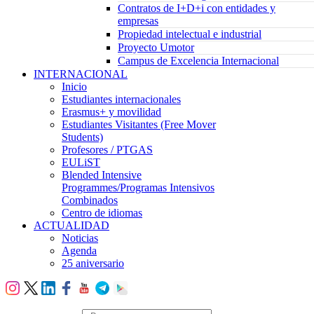
Contratos de I+D+i con entidades y
empresas
Propiedad intelectual e industrial
Proyecto Umotor
Campus de Excelencia Internacional
INTERNACIONAL
Inicio
Estudiantes internacionales
Erasmus+ y movilidad
Estudiantes Visitantes (Free Mover
Students)
Profesores / PTGAS
EULiST
Blended Intensive
Programmes/Programas Intensivos
Combinados
Centro de idiomas
ACTUALIDAD
Noticias
Agenda
25 aniversario