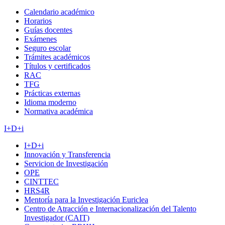
Calendario académico
Horarios
Guías docentes
Exámenes
Seguro escolar
Trámites académicos
Títulos y certificados
RAC
TFG
Prácticas externas
Idioma moderno
Normativa académica
I+D+i
I+D+i
Innovación y Transferencia
Servicion de Investigación
OPE
CINTTEC
HRS4R
Mentoría para la Investigación Euriclea
Centro de Atracción e Internacionalización del Talento
Investigador (CAIT)