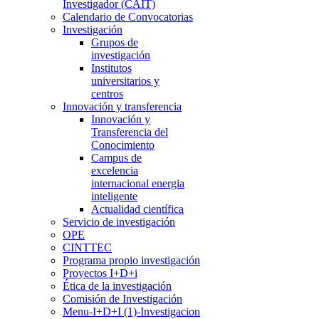
Investigador (CAIT)
Calendario de Convocatorias
Investigación
Grupos de
investigación
Institutos
universitarios y
centros
Innovación y transferencia
Innovación y
Transferencia del
Conocimiento
Campus de
excelencia
internacional energia
inteligente
Actualidad científica
Servicio de investigación
OPE
CINTTEC
Programa propio investigación
Proyectos I+D+i
Ética de la investigación
Comisión de Investigación
Menu-I+D+I (1)-Investigacion