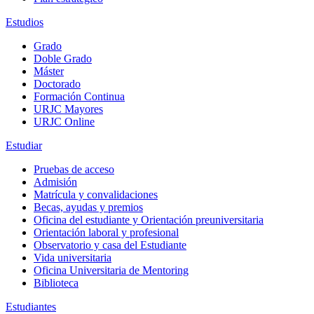
Estudios
Grado
Doble Grado
Máster
Doctorado
Formación Continua
URJC Mayores
URJC Online
Estudiar
Pruebas de acceso
Admisión
Matrícula y convalidaciones
Becas, ayudas y premios
Oficina del estudiante y Orientación preuniversitaria
Orientación laboral y profesional
Observatorio y casa del Estudiante
Vida universitaria
Oficina Universitaria de Mentoring
Biblioteca
Estudiantes