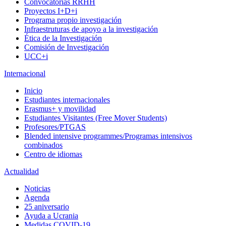
Convocatorias RRHH
Proyectos I+D+i
Programa propio investigación
Infraestruturas de apoyo a la investigación
Ética de la Investigación
Comisión de Investigación
UCC+i
Internacional
Inicio
Estudiantes internacionales
Erasmus+ y movilidad
Estudiantes Visitantes (Free Mover Students)
Profesores/PTGAS
Blended intensive programmes/Programas intensivos
combinados
Centro de idiomas
Actualidad
Noticias
Agenda
25 aniversario
Ayuda a Ucrania
Medidas COVID-19