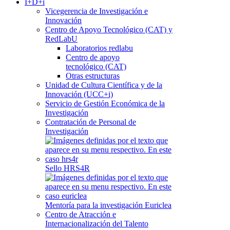
I+D+i
Vicegerencia de Investigación e
Innovación
Centro de Apoyo Tecnológico (CAT) y
RedLabU
Laboratorios redlabu
Centro de apoyo
tecnológico (CAT)
Otras estructuras
Unidad de Cultura Científica y de la
Innovación (UCC+i)
Servicio de Gestión Económica de la
Investigación
Contratación de Personal de
Investigación
Sello HRS4R
Mentoría para la investigación Euriclea
Centro de Atracción e
Internacionalización del Talento