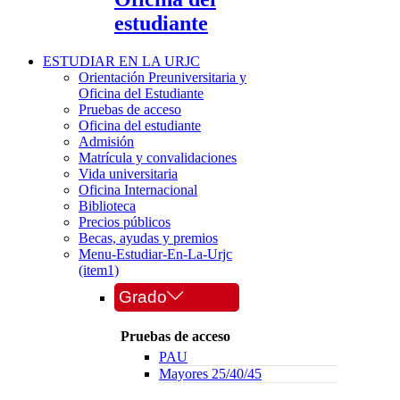
estudiante
ESTUDIAR EN LA URJC
Orientación Preuniversitaria y
Oficina del Estudiante
Pruebas de acceso
Oficina del estudiante
Admisión
Matrícula y convalidaciones
Vida universitaria
Oficina Internacional
Biblioteca
Precios públicos
Becas, ayudas y premios
Menu-Estudiar-En-La-Urjc
(item1)
Grado
Pruebas de acceso
PAU
Mayores 25/40/45