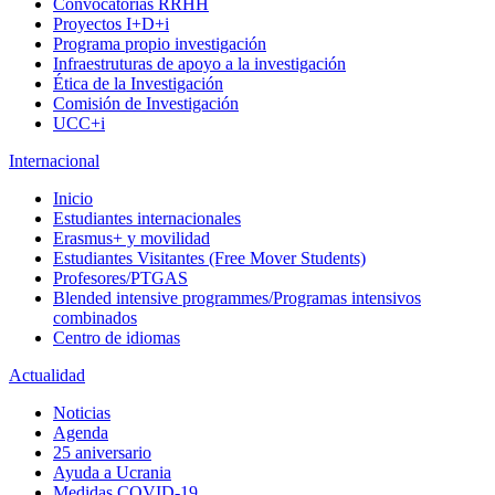
Convocatorias RRHH
Proyectos I+D+i
Programa propio investigación
Infraestruturas de apoyo a la investigación
Ética de la Investigación
Comisión de Investigación
UCC+i
Internacional
Inicio
Estudiantes internacionales
Erasmus+ y movilidad
Estudiantes Visitantes (Free Mover Students)
Profesores/PTGAS
Blended intensive programmes/Programas intensivos
combinados
Centro de idiomas
Actualidad
Noticias
Agenda
25 aniversario
Ayuda a Ucrania
Medidas COVID-19