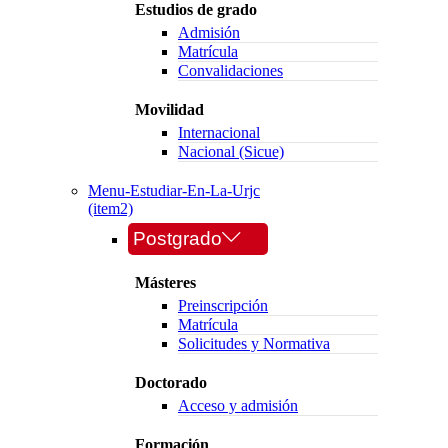
Estudios de grado
Admisión
Matrícula
Convalidaciones
Movilidad
Internacional
Nacional (Sicue)
Menu-Estudiar-En-La-Urjc
(item2)
Postgrado
Másteres
Preinscripción
Matrícula
Solicitudes y Normativa
Doctorado
Acceso y admisión
Formación