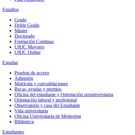
Estudios
Grado
Doble Grado
Máster
Doctorado
Formación Continua
URJC Mayores
URJC Online
Estudiar
Pruebas de acceso
Admisión
Matrícula y convalidaciones
Becas, ayudas y premios
Oficina del estudiante y Orientación preuniversitaria
Orientación laboral y profesional
Observatorio y casa del Estudiante
Vida universitaria
Oficina Universitaria de Mentoring
Biblioteca
Estudiantes