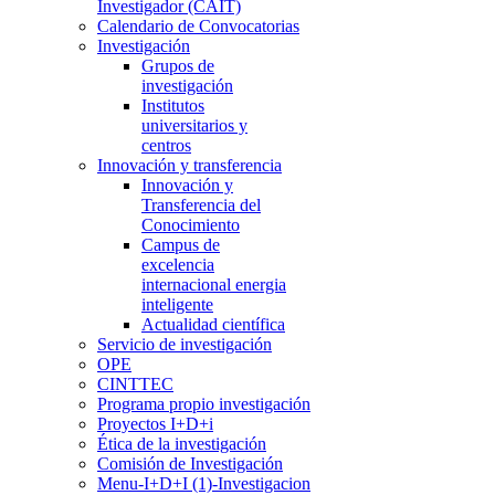
Investigador (CAIT)
Calendario de Convocatorias
Investigación
Grupos de
investigación
Institutos
universitarios y
centros
Innovación y transferencia
Innovación y
Transferencia del
Conocimiento
Campus de
excelencia
internacional energia
inteligente
Actualidad científica
Servicio de investigación
OPE
CINTTEC
Programa propio investigación
Proyectos I+D+i
Ética de la investigación
Comisión de Investigación
Menu-I+D+I (1)-Investigacion