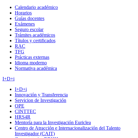
Calendario académico
Horarios
Guías docentes
Exámenes
Seguro escolar
Trámites académicos
Títulos y certificados
RAC
TFG
Prácticas externas
Idioma moderno
Normativa académica
I+D+i
I+D+i
Innovación y Transferencia
Servicion de Investigación
OPE
CINTTEC
HRS4R
Mentoría para la Investigación Euriclea
Centro de Atracción e Internacionalización del Talento
Investigador (CAIT)