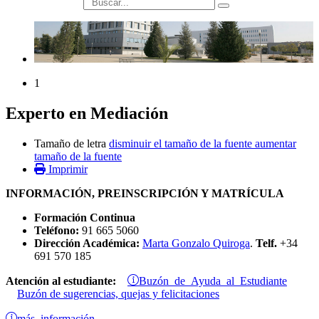
búsqueda
1
Experto en Mediación
Tamaño de letra
disminuir el tamaño de la fuente
aumentar
tamaño de la fuente
Imprimir
INFORMACIÓN, PREINSCRIPCIÓN Y MATRÍCULA
Formación Continua
Teléfono:
91 665 5060
Dirección Académica:
Marta Gonzalo Quiroga
.
Telf.
+34
691 570 185
Buzón de Ayuda al Estudiante
Atención al estudiante:
Buzón de sugerencias, quejas y felicitaciones
más información