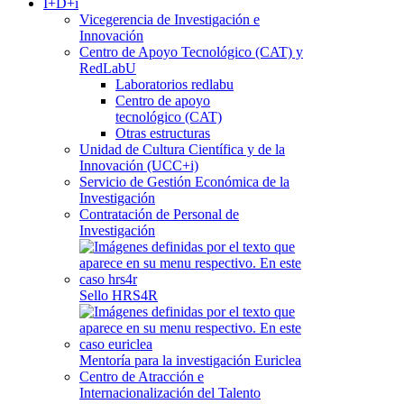
I+D+i
Vicegerencia de Investigación e
Innovación
Centro de Apoyo Tecnológico (CAT) y
RedLabU
Laboratorios redlabu
Centro de apoyo
tecnológico (CAT)
Otras estructuras
Unidad de Cultura Científica y de la
Innovación (UCC+i)
Servicio de Gestión Económica de la
Investigación
Contratación de Personal de
Investigación
Sello HRS4R
Mentoría para la investigación Euriclea
Centro de Atracción e
Internacionalización del Talento