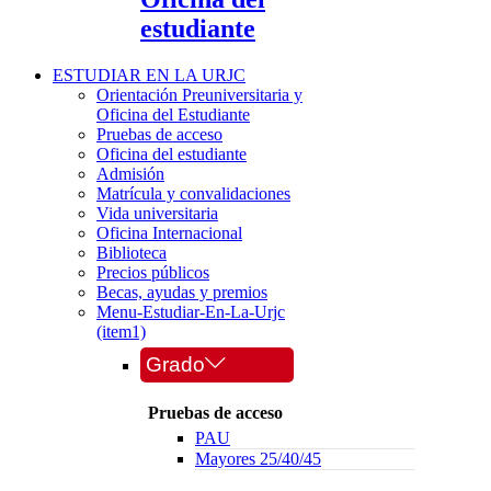
estudiante
ESTUDIAR EN LA URJC
Orientación Preuniversitaria y
Oficina del Estudiante
Pruebas de acceso
Oficina del estudiante
Admisión
Matrícula y convalidaciones
Vida universitaria
Oficina Internacional
Biblioteca
Precios públicos
Becas, ayudas y premios
Menu-Estudiar-En-La-Urjc
(item1)
Grado
Pruebas de acceso
PAU
Mayores 25/40/45