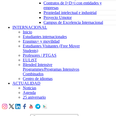
Contratos de I+D+i con entidades y
empresas
Propiedad intelectual e industrial
Proyecto Umotor
Campus de Excelencia Internacional
INTERNACIONAL
Inicio
Estudiantes internacionales
Erasmus+ y movilidad
Estudiantes Visitantes (Free Mover
Students)
Profesores / PTGAS
EULiST
Blended Intensive
Programmes/Programas Intensivos
Combinados
Centro de idiomas
ACTUALIDAD
Noticias
Agenda
25 aniversario