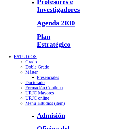
Profesores e
Investigadores
Agenda 2030
Plan
Estratégico
ESTUDIOS
Grado
Doble Grado
Máster
Presenciales
Doctorado
Formación Continua
URJC Mayores
URJC online
Menu-Estudios (item)
Admisión
Oficina del