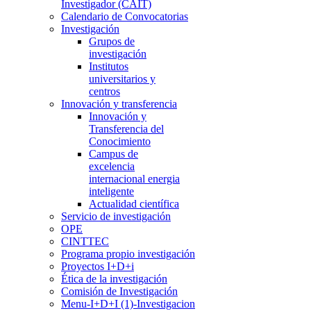
Investigador (CAIT)
Calendario de Convocatorias
Investigación
Grupos de
investigación
Institutos
universitarios y
centros
Innovación y transferencia
Innovación y
Transferencia del
Conocimiento
Campus de
excelencia
internacional energia
inteligente
Actualidad científica
Servicio de investigación
OPE
CINTTEC
Programa propio investigación
Proyectos I+D+i
Ética de la investigación
Comisión de Investigación
Menu-I+D+I (1)-Investigacion