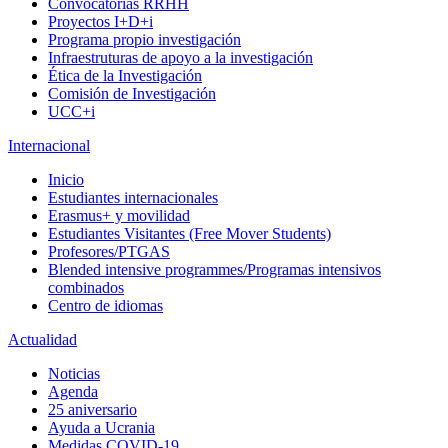
Convocatorias RRHH
Proyectos I+D+i
Programa propio investigación
Infraestruturas de apoyo a la investigación
Ética de la Investigación
Comisión de Investigación
UCC+i
Internacional
Inicio
Estudiantes internacionales
Erasmus+ y movilidad
Estudiantes Visitantes (Free Mover Students)
Profesores/PTGAS
Blended intensive programmes/Programas intensivos
combinados
Centro de idiomas
Actualidad
Noticias
Agenda
25 aniversario
Ayuda a Ucrania
Medidas COVID-19