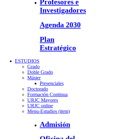
Profesores e
Investigadores
Agenda 2030
Plan
Estratégico
ESTUDIOS
Grado
Doble Grado
Máster
Presenciales
Doctorado
Formación Continua
URJC Mayores
URJC online
Menu-Estudios (item)
Admisión
Oficina del