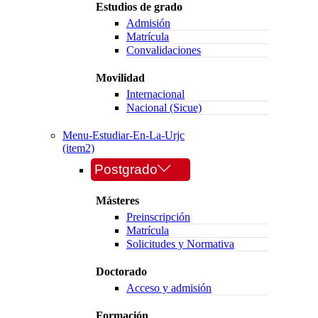
Estudios de grado
Admisión
Matrícula
Convalidaciones
Movilidad
Internacional
Nacional (Sicue)
Menu-Estudiar-En-La-Urjc
(item2)
Postgrado
Másteres
Preinscripción
Matrícula
Solicitudes y Normativa
Doctorado
Acceso y admisión
Formación