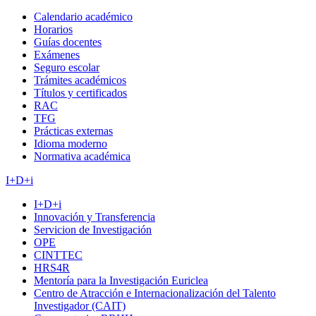
Calendario académico
Horarios
Guías docentes
Exámenes
Seguro escolar
Trámites académicos
Títulos y certificados
RAC
TFG
Prácticas externas
Idioma moderno
Normativa académica
I+D+i
I+D+i
Innovación y Transferencia
Servicion de Investigación
OPE
CINTTEC
HRS4R
Mentoría para la Investigación Euriclea
Centro de Atracción e Internacionalización del Talento
Investigador (CAIT)