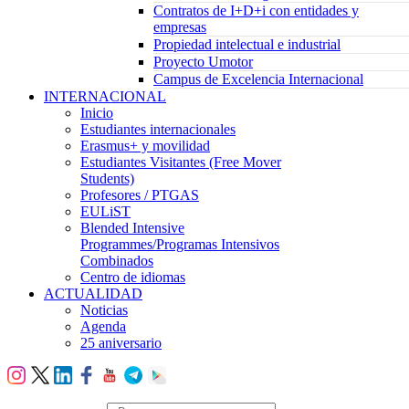
Contratos de I+D+i con entidades y
empresas
Propiedad intelectual e industrial
Proyecto Umotor
Campus de Excelencia Internacional
INTERNACIONAL
Inicio
Estudiantes internacionales
Erasmus+ y movilidad
Estudiantes Visitantes (Free Mover
Students)
Profesores / PTGAS
EULiST
Blended Intensive
Programmes/Programas Intensivos
Combinados
Centro de idiomas
ACTUALIDAD
Noticias
Agenda
25 aniversario