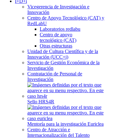
I+D+i
Vicegerencia de Investigación e
Innovación
Centro de Apoyo Tecnológico (CAT) y
RedLabU
Laboratorios redlabu
Centro de apoyo
tecnológico (CAT)
Otras estructuras
Unidad de Cultura Científica y de la
Innovación (UCC+i)
Servicio de Gestión Económica de la
Investigación
Contratación de Personal de
Investigación
Sello HRS4R
Mentoría para la investigación Euriclea
Centro de Atracción e
Internacionalización del Talento