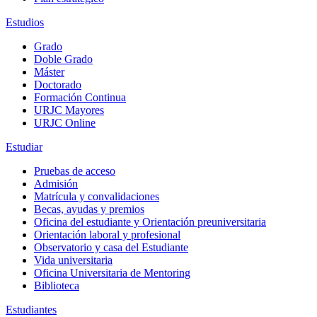
Estudios
Grado
Doble Grado
Máster
Doctorado
Formación Continua
URJC Mayores
URJC Online
Estudiar
Pruebas de acceso
Admisión
Matrícula y convalidaciones
Becas, ayudas y premios
Oficina del estudiante y Orientación preuniversitaria
Orientación laboral y profesional
Observatorio y casa del Estudiante
Vida universitaria
Oficina Universitaria de Mentoring
Biblioteca
Estudiantes