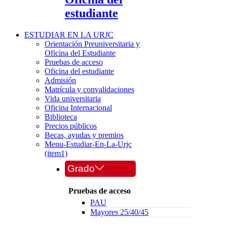
estudiante
ESTUDIAR EN LA URJC
Orientación Preuniversitaria y
Oficina del Estudiante
Pruebas de acceso
Oficina del estudiante
Admisión
Matrícula y convalidaciones
Vida universitaria
Oficina Internacional
Biblioteca
Precios públicos
Becas, ayudas y premios
Menu-Estudiar-En-La-Urjc
(item1)
Grado
Pruebas de acceso
PAU
Mayores 25/40/45