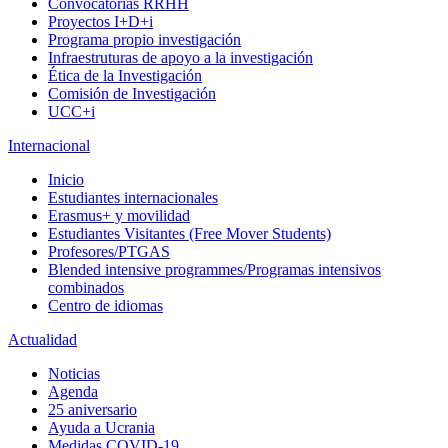
Convocatorias RRHH
Proyectos I+D+i
Programa propio investigación
Infraestruturas de apoyo a la investigación
Ética de la Investigación
Comisión de Investigación
UCC+i
Internacional
Inicio
Estudiantes internacionales
Erasmus+ y movilidad
Estudiantes Visitantes (Free Mover Students)
Profesores/PTGAS
Blended intensive programmes/Programas intensivos
combinados
Centro de idiomas
Actualidad
Noticias
Agenda
25 aniversario
Ayuda a Ucrania
Medidas COVID-19