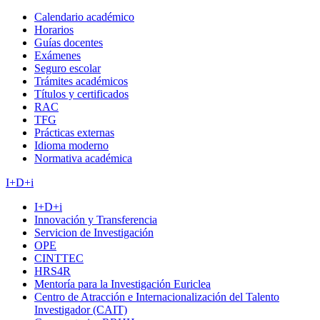
Calendario académico
Horarios
Guías docentes
Exámenes
Seguro escolar
Trámites académicos
Títulos y certificados
RAC
TFG
Prácticas externas
Idioma moderno
Normativa académica
I+D+i
I+D+i
Innovación y Transferencia
Servicion de Investigación
OPE
CINTTEC
HRS4R
Mentoría para la Investigación Euriclea
Centro de Atracción e Internacionalización del Talento
Investigador (CAIT)