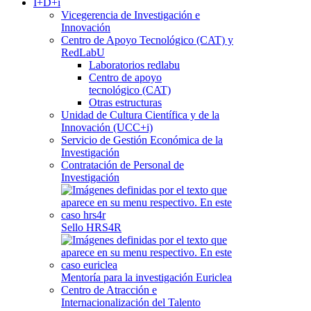
I+D+i
Vicegerencia de Investigación e
Innovación
Centro de Apoyo Tecnológico (CAT) y
RedLabU
Laboratorios redlabu
Centro de apoyo
tecnológico (CAT)
Otras estructuras
Unidad de Cultura Científica y de la
Innovación (UCC+i)
Servicio de Gestión Económica de la
Investigación
Contratación de Personal de
Investigación
Sello HRS4R
Mentoría para la investigación Euriclea
Centro de Atracción e
Internacionalización del Talento