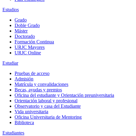
Estudios
Grado
Doble Grado
Máster
Doctorado
Formación Continua
URJC Mayores
URJC Online
Estudiar
Pruebas de acceso
Admisión
Matrícula y convalidaciones
Becas, ayudas y premios
Oficina del estudiante y Orientación preuniversitaria
Orientación laboral y profesional
Observatorio y casa del Estudiante
Vida universitaria
Oficina Universitaria de Mentoring
Biblioteca
Estudiantes