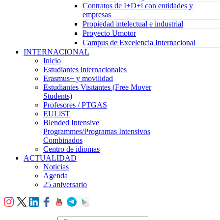
Contratos de I+D+i con entidades y
empresas
Propiedad intelectual e industrial
Proyecto Umotor
Campus de Excelencia Internacional
INTERNACIONAL
Inicio
Estudiantes internacionales
Erasmus+ y movilidad
Estudiantes Visitantes (Free Mover
Students)
Profesores / PTGAS
EULiST
Blended Intensive
Programmes/Programas Intensivos
Combinados
Centro de idiomas
ACTUALIDAD
Noticias
Agenda
25 aniversario