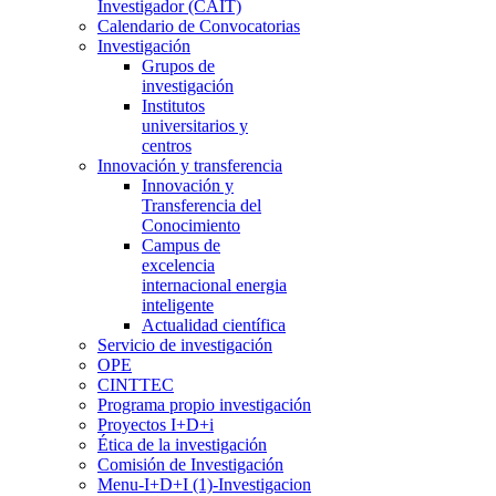
Investigador (CAIT)
Calendario de Convocatorias
Investigación
Grupos de
investigación
Institutos
universitarios y
centros
Innovación y transferencia
Innovación y
Transferencia del
Conocimiento
Campus de
excelencia
internacional energia
inteligente
Actualidad científica
Servicio de investigación
OPE
CINTTEC
Programa propio investigación
Proyectos I+D+i
Ética de la investigación
Comisión de Investigación
Menu-I+D+I (1)-Investigacion