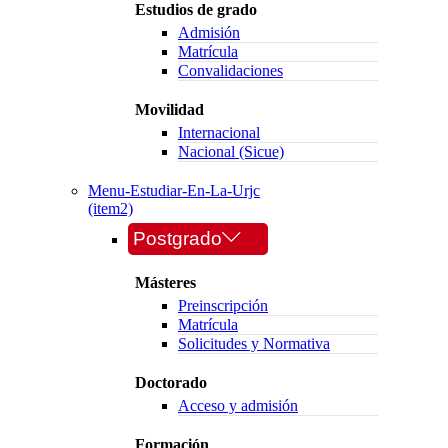
Estudios de grado
Admisión
Matrícula
Convalidaciones
Movilidad
Internacional
Nacional (Sicue)
Menu-Estudiar-En-La-Urjc
(item2)
Postgrado
Másteres
Preinscripción
Matrícula
Solicitudes y Normativa
Doctorado
Acceso y admisión
Formación