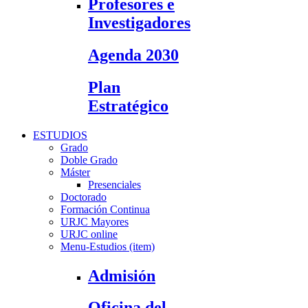
Profesores e
Investigadores
Agenda 2030
Plan
Estratégico
ESTUDIOS
Grado
Doble Grado
Máster
Presenciales
Doctorado
Formación Continua
URJC Mayores
URJC online
Menu-Estudios (item)
Admisión
Oficina del