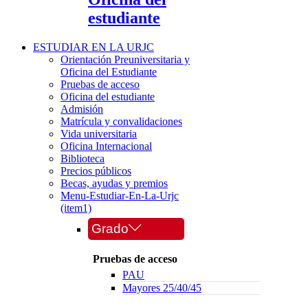
estudiante
ESTUDIAR EN LA URJC
Orientación Preuniversitaria y
Oficina del Estudiante
Pruebas de acceso
Oficina del estudiante
Admisión
Matrícula y convalidaciones
Vida universitaria
Oficina Internacional
Biblioteca
Precios públicos
Becas, ayudas y premios
Menu-Estudiar-En-La-Urjc
(item1)
Grado
Pruebas de acceso
PAU
Mayores 25/40/45