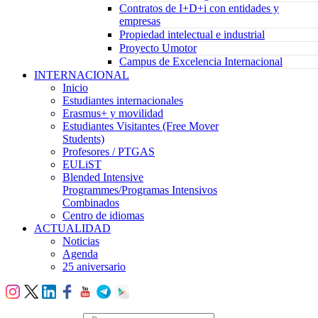
Contratos de I+D+i con entidades y
empresas
Propiedad intelectual e industrial
Proyecto Umotor
Campus de Excelencia Internacional
INTERNACIONAL
Inicio
Estudiantes internacionales
Erasmus+ y movilidad
Estudiantes Visitantes (Free Mover
Students)
Profesores / PTGAS
EULiST
Blended Intensive
Programmes/Programas Intensivos
Combinados
Centro de idiomas
ACTUALIDAD
Noticias
Agenda
25 aniversario