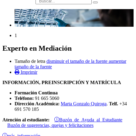
búsqueda
1
Experto en Mediación
Tamaño de letra
disminuir el tamaño de la fuente
aumentar
tamaño de la fuente
Imprimir
INFORMACIÓN, PREINSCRIPCIÓN Y MATRÍCULA
Formación Continua
Teléfono:
91 665 5060
Dirección Académica:
Marta Gonzalo Quiroga
.
Telf.
+34
691 570 185
Buzón de Ayuda al Estudiante
Atención al estudiante:
Buzón de sugerencias, quejas y felicitaciones
más información