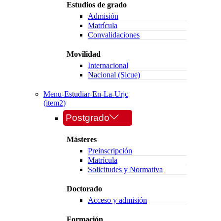
Estudios de grado
Admisión
Matrícula
Convalidaciones
Movilidad
Internacional
Nacional (Sicue)
Menu-Estudiar-En-La-Urjc
(item2)
Postgrado
Másteres
Preinscripción
Matrícula
Solicitudes y Normativa
Doctorado
Acceso y admisión
Formación