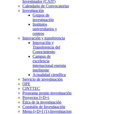
Investigador (CAIT)
Calendario de Convocatorias
Investigación
Grupos de
investigación
Institutos
universitarios y
centros
Innovación y transferencia
Innovación y
Transferencia del
Conocimiento
Campus de
excelencia
internacional energia
inteligente
Actualidad científica
Servicio de investigación
OPE
CINTTEC
Programa propio investigación
Proyectos I+D+i
Ética de la investigación
Comisión de Investigación
Menu-I+D+I (1)-Investigacion