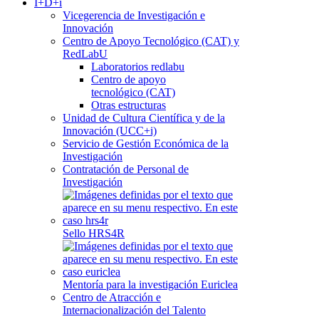
I+D+i
Vicegerencia de Investigación e
Innovación
Centro de Apoyo Tecnológico (CAT) y
RedLabU
Laboratorios redlabu
Centro de apoyo
tecnológico (CAT)
Otras estructuras
Unidad de Cultura Científica y de la
Innovación (UCC+i)
Servicio de Gestión Económica de la
Investigación
Contratación de Personal de
Investigación
Sello HRS4R
Mentoría para la investigación Euriclea
Centro de Atracción e
Internacionalización del Talento