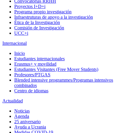
Convocatorias RRHH
Proyectos I+D+i
Programa propio investigación
Infraestruturas de apoyo a la investigación
Ética de la Investigación
Comisión de Investigación
UCC+i
Internacional
Inicio
Estudiantes internacionales
Erasmus+ y movilidad
Estudiantes Visitantes (Free Mover Students)
Profesores/PTGAS
Blended intensive programmes/Programas intensivos
combinados
Centro de idiomas
Actualidad
Noticias
Agenda
25 aniversario
Ayuda a Ucrania
Medidas COVID-19