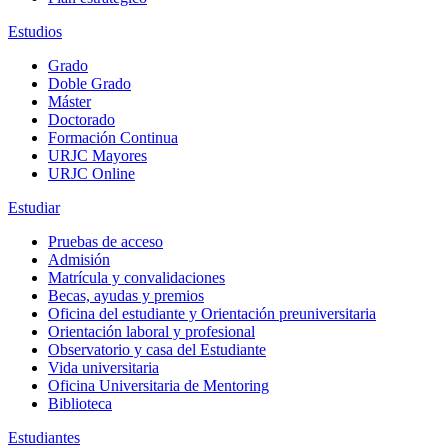
Estudios
Grado
Doble Grado
Máster
Doctorado
Formación Continua
URJC Mayores
URJC Online
Estudiar
Pruebas de acceso
Admisión
Matrícula y convalidaciones
Becas, ayudas y premios
Oficina del estudiante y Orientación preuniversitaria
Orientación laboral y profesional
Observatorio y casa del Estudiante
Vida universitaria
Oficina Universitaria de Mentoring
Biblioteca
Estudiantes