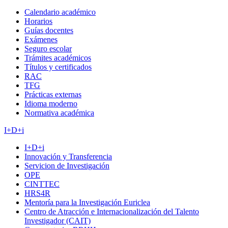
Calendario académico
Horarios
Guías docentes
Exámenes
Seguro escolar
Trámites académicos
Títulos y certificados
RAC
TFG
Prácticas externas
Idioma moderno
Normativa académica
I+D+i
I+D+i
Innovación y Transferencia
Servicion de Investigación
OPE
CINTTEC
HRS4R
Mentoría para la Investigación Euriclea
Centro de Atracción e Internacionalización del Talento
Investigador (CAIT)