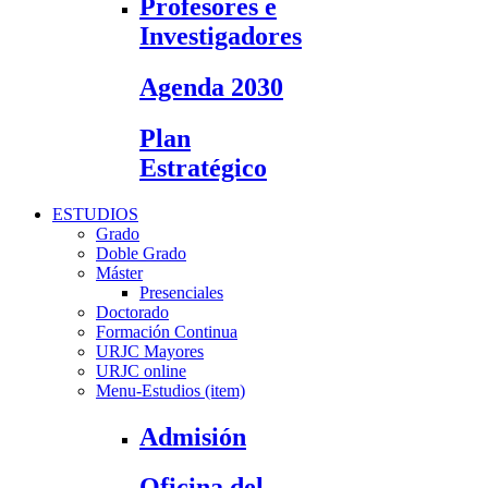
Profesores e
Investigadores
Agenda 2030
Plan
Estratégico
ESTUDIOS
Grado
Doble Grado
Máster
Presenciales
Doctorado
Formación Continua
URJC Mayores
URJC online
Menu-Estudios (item)
Admisión
Oficina del