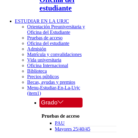
estudiante
ESTUDIAR EN LA URJC
Orientación Preuniversitaria y
Oficina del Estudiante
Pruebas de acceso
Oficina del estudiante
Admisión
Matrícula y convalidaciones
Vida universitaria
Oficina Internacional
Biblioteca
Precios públicos
Becas, ayudas y premios
Menu-Estudiar-En-La-Urjc
(item1)
Grado
Pruebas de acceso
PAU
Mayores 25/40/45