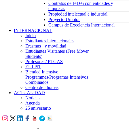
Contratos de I+D+i con entidades y
empresas
Propiedad intelectual e industrial
Proyecto Umotor
Campus de Excelencia Internacional
INTERNACIONAL
Inicio
Estudiantes internacionales
Erasmus+ y movilidad
Estudiantes Visitantes (Free Mover
Students)
Profesores / PTGAS
EULiST
Blended Intensive
Programmes/Programas Intensivos
Combinados
Centro de idiomas
ACTUALIDAD
Noticias
Agenda
25 aniversario