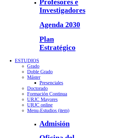
Profesores e
Investigadores
Agenda 2030
Plan
Estratégico
ESTUDIOS
Grado
Doble Grado
Máster
Presenciales
Doctorado
Formación Continua
URJC Mayores
URJC online
Menu-Estudios (item)
Admisión
Oficina del