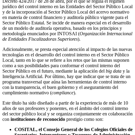
Decreto 424/2017 de 28 de abril, por el que se regula el régimen
jurídico del control interno en las Entidades del Sector Público Local
y de la incorporación al Sector Público Local del acervo normativo
en materia de control financiero y auditoría público vigente para el
Sector Público Estatal. Se incide de manera especial en el desarrollo
de un modelo de auditoría operativa, basado en los principios y
metodología enunciados por INTOSAI (
Organización Internacional
de Entidades Fiscalizadoras Superiores
).
Adicionalmente, se presta especial atención al impacto de las nuevas
tecnologías en el desarrollo del control interno en el Sector Público
Local, tanto en lo que se refiere a los retos que las mismas suponen
como a sus posibilidades para conformar el control interno del
Sector Público en el futuro, mediante la aplicación del
big data
y la
Inteligencia Artificial. Por último, hay que indicar que se trata de un
programa transversal que aúna las herramientas de control interno
con la transparencia, el buen gobierno y el aseguramiento del
cumplimiento normativo (
compliance
).
Este título ha sido diseñado a partir de la experiencia de más de 10
años de sus profesores y ponentes, en el ámbito del control interno
del sector público local y se organiza conjuntamente en colaboración
con
instituciones de reconocido
prestigio como son:
COSITAL, el Consejo General de los Colegios Oficiales de
Secretarios, Interventores y Tesoreros de Administración