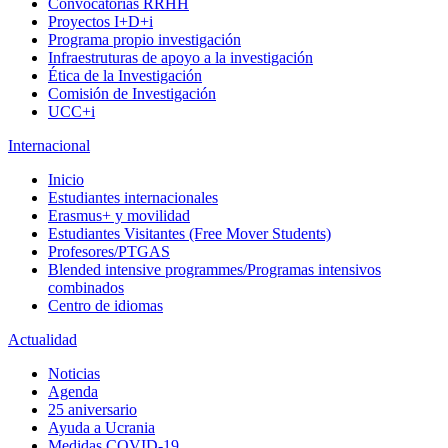
Convocatorias RRHH
Proyectos I+D+i
Programa propio investigación
Infraestruturas de apoyo a la investigación
Ética de la Investigación
Comisión de Investigación
UCC+i
Internacional
Inicio
Estudiantes internacionales
Erasmus+ y movilidad
Estudiantes Visitantes (Free Mover Students)
Profesores/PTGAS
Blended intensive programmes/Programas intensivos
combinados
Centro de idiomas
Actualidad
Noticias
Agenda
25 aniversario
Ayuda a Ucrania
Medidas COVID-19