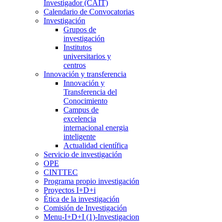
Investigador (CAIT)
Calendario de Convocatorias
Investigación
Grupos de
investigación
Institutos
universitarios y
centros
Innovación y transferencia
Innovación y
Transferencia del
Conocimiento
Campus de
excelencia
internacional energia
inteligente
Actualidad científica
Servicio de investigación
OPE
CINTTEC
Programa propio investigación
Proyectos I+D+i
Ética de la investigación
Comisión de Investigación
Menu-I+D+I (1)-Investigacion