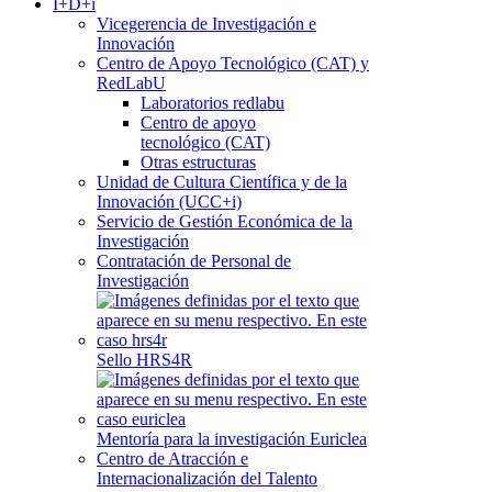
I+D+i
Vicegerencia de Investigación e
Innovación
Centro de Apoyo Tecnológico (CAT) y
RedLabU
Laboratorios redlabu
Centro de apoyo
tecnológico (CAT)
Otras estructuras
Unidad de Cultura Científica y de la
Innovación (UCC+i)
Servicio de Gestión Económica de la
Investigación
Contratación de Personal de
Investigación
Sello HRS4R
Mentoría para la investigación Euriclea
Centro de Atracción e
Internacionalización del Talento