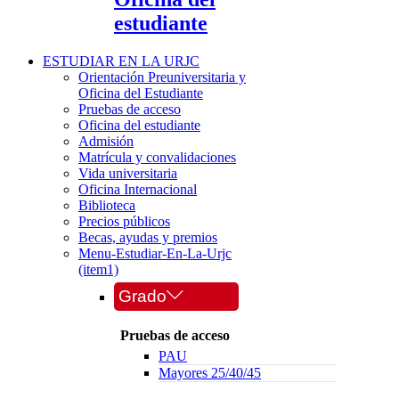
estudiante
ESTUDIAR EN LA URJC
Orientación Preuniversitaria y
Oficina del Estudiante
Pruebas de acceso
Oficina del estudiante
Admisión
Matrícula y convalidaciones
Vida universitaria
Oficina Internacional
Biblioteca
Precios públicos
Becas, ayudas y premios
Menu-Estudiar-En-La-Urjc
(item1)
Grado
Pruebas de acceso
PAU
Mayores 25/40/45