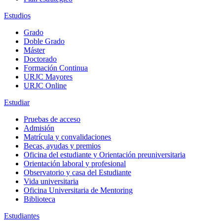
Estudios
Grado
Doble Grado
Máster
Doctorado
Formación Continua
URJC Mayores
URJC Online
Estudiar
Pruebas de acceso
Admisión
Matrícula y convalidaciones
Becas, ayudas y premios
Oficina del estudiante y Orientación preuniversitaria
Orientación laboral y profesional
Observatorio y casa del Estudiante
Vida universitaria
Oficina Universitaria de Mentoring
Biblioteca
Estudiantes