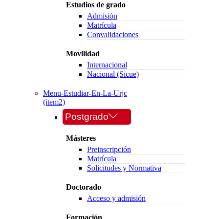
Estudios de grado
Admisión
Matrícula
Convalidaciones
Movilidad
Internacional
Nacional (Sicue)
Menu-Estudiar-En-La-Urjc
(item2)
Postgrado
Másteres
Preinscripción
Matrícula
Solicitudes y Normativa
Doctorado
Acceso y admisión
Formación