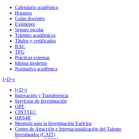
Calendario académico
Horarios
Guías docentes
Exámenes
Seguro escolar
Trámites académicos
Títulos y certificados
RAC
TFG
Prácticas externas
Idioma moderno
Normativa académica
I+D+i
I+D+i
Innovación y Transferencia
Servicion de Investigación
OPE
CINTTEC
HRS4R
Mentoría para la Investigación Euriclea
Centro de Atracción e Internacionalización del Talento
Investigador (CAIT)