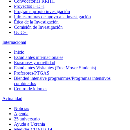
Convocatorias RRHH
Proyectos I+D+i
Programa propio investigación
Infraestruturas de apoyo a la investigación
Ética de la Investigación
Comisión de Investigación
UCC+i
Internacional
Inicio
Estudiantes internacionales
Erasmus+ y movilidad
Estudiantes Visitantes (Free Mover Students)
Profesores/PTGAS
Blended intensive programmes/Programas intensivos
combinados
Centro de idiomas
Actualidad
Noticias
Agenda
25 aniversario
Ayuda a Ucrania
Medidas COVID-19