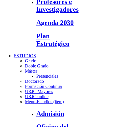
Profesores e
Investigadores
Agenda 2030
Plan
Estratégico
ESTUDIOS
Grado
Doble Grado
Máster
Presenciales
Doctorado
Formación Continua
URJC Mayores
URJC online
Menu-Estudios (item)
Admisión
Oficina del