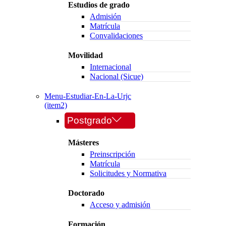
Estudios de grado
Admisión
Matrícula
Convalidaciones
Movilidad
Internacional
Nacional (Sicue)
Menu-Estudiar-En-La-Urjc
(item2)
Postgrado
Másteres
Preinscripción
Matrícula
Solicitudes y Normativa
Doctorado
Acceso y admisión
Formación