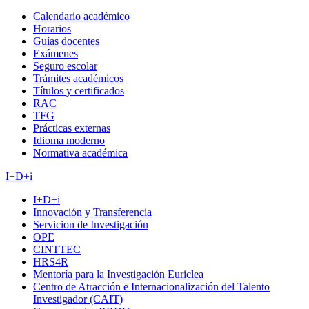
Calendario académico
Horarios
Guías docentes
Exámenes
Seguro escolar
Trámites académicos
Títulos y certificados
RAC
TFG
Prácticas externas
Idioma moderno
Normativa académica
I+D+i
I+D+i
Innovación y Transferencia
Servicion de Investigación
OPE
CINTTEC
HRS4R
Mentoría para la Investigación Euriclea
Centro de Atracción e Internacionalización del Talento
Investigador (CAIT)