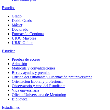
Estudios
Grado
Doble Grado
Máster
Doctorado
Formación Continua
URJC Mayores
URJC Online
Estudiar
Pruebas de acceso
Admisión
Matrícula y convalidaciones
Becas, ayudas y premios
Oficina del estudiante y Orientación preuniversitaria
Orientación laboral y profesional
Observatorio y casa del Estudiante
Vida universitaria
Oficina Universitaria de Mentoring
Biblioteca
Estudiantes