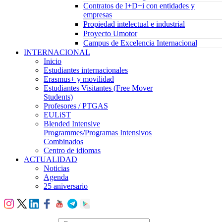
Contratos de I+D+i con entidades y
empresas
Propiedad intelectual e industrial
Proyecto Umotor
Campus de Excelencia Internacional
INTERNACIONAL
Inicio
Estudiantes internacionales
Erasmus+ y movilidad
Estudiantes Visitantes (Free Mover
Students)
Profesores / PTGAS
EULiST
Blended Intensive
Programmes/Programas Intensivos
Combinados
Centro de idiomas
ACTUALIDAD
Noticias
Agenda
25 aniversario