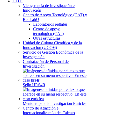
I+D+i
Vicegerencia de Investigación e
Innovación
Centro de Apoyo Tecnológico (CAT) y
RedLabU
Laboratorios redlabu
Centro de apoyo
tecnológico (CAT)
Otras estructuras
Unidad de Cultura Científica y de la
Innovación (UCC+i)
Servicio de Gestión Económica de la
Investigación
Contratación de Personal de
Investigación
Sello HRS4R
Mentoría para la investigación Euriclea
Centro de Atracción e
Internacionalización del Talento