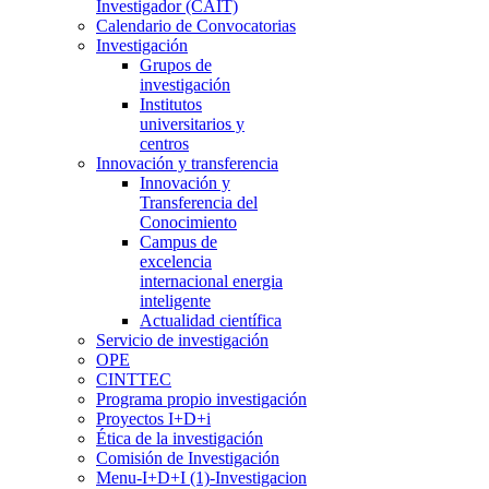
Investigador (CAIT)
Calendario de Convocatorias
Investigación
Grupos de
investigación
Institutos
universitarios y
centros
Innovación y transferencia
Innovación y
Transferencia del
Conocimiento
Campus de
excelencia
internacional energia
inteligente
Actualidad científica
Servicio de investigación
OPE
CINTTEC
Programa propio investigación
Proyectos I+D+i
Ética de la investigación
Comisión de Investigación
Menu-I+D+I (1)-Investigacion