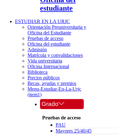
estudiante
ESTUDIAR EN LA URJC
Orientación Preuniversitaria y
Oficina del Estudiante
Pruebas de acceso
Oficina del estudiante
Admisión
Matrícula y convalidaciones
Vida universitaria
Oficina Internacional
Biblioteca
Precios públicos
Becas, ayudas y premios
Menu-Estudiar-En-La-Urjc
(item1)
Grado
Pruebas de acceso
PAU
Mayores 25/40/45