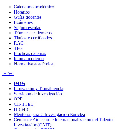
Calendario académico
Horarios
Guías docentes
Exámenes
Seguro escolar
Trámites académicos
Títulos y certificados
RAC
TFG
Prácticas externas
Idioma moderno
Normativa académica
I+D+i
I+D+i
Innovación y Transferencia
Servicion de Investigación
OPE
CINTTEC
HRS4R
Mentoría para la Investigación Euriclea
Centro de Atracción e Internacionalización del Talento
Investigador (CAIT)