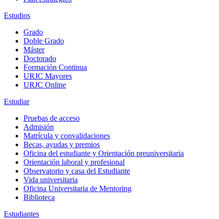
Estudios
Grado
Doble Grado
Máster
Doctorado
Formación Continua
URJC Mayores
URJC Online
Estudiar
Pruebas de acceso
Admisión
Matrícula y convalidaciones
Becas, ayudas y premios
Oficina del estudiante y Orientación preuniversitaria
Orientación laboral y profesional
Observatorio y casa del Estudiante
Vida universitaria
Oficina Universitaria de Mentoring
Biblioteca
Estudiantes