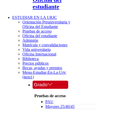
estudiante
ESTUDIAR EN LA URJC
Orientación Preuniversitaria y
Oficina del Estudiante
Pruebas de acceso
Oficina del estudiante
Admisión
Matrícula y convalidaciones
Vida universitaria
Oficina Internacional
Biblioteca
Precios públicos
Becas, ayudas y premios
Menu-Estudiar-En-La-Urjc
(item1)
Grado
Pruebas de acceso
PAU
Mayores 25/40/45