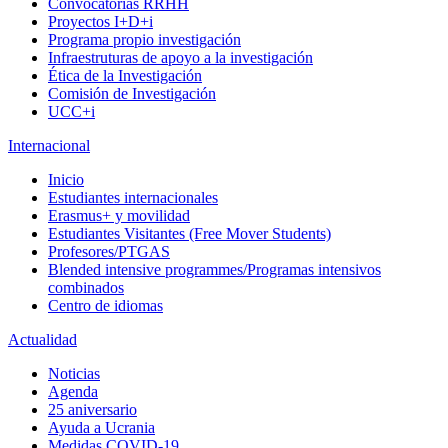
Convocatorias RRHH
Proyectos I+D+i
Programa propio investigación
Infraestruturas de apoyo a la investigación
Ética de la Investigación
Comisión de Investigación
UCC+i
Internacional
Inicio
Estudiantes internacionales
Erasmus+ y movilidad
Estudiantes Visitantes (Free Mover Students)
Profesores/PTGAS
Blended intensive programmes/Programas intensivos
combinados
Centro de idiomas
Actualidad
Noticias
Agenda
25 aniversario
Ayuda a Ucrania
Medidas COVID-19