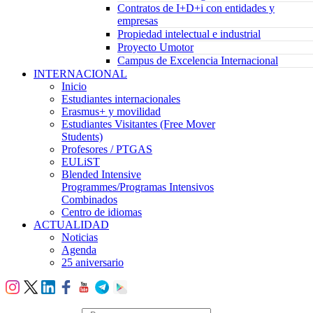
Contratos de I+D+i con entidades y
empresas
Propiedad intelectual e industrial
Proyecto Umotor
Campus de Excelencia Internacional
INTERNACIONAL
Inicio
Estudiantes internacionales
Erasmus+ y movilidad
Estudiantes Visitantes (Free Mover
Students)
Profesores / PTGAS
EULiST
Blended Intensive
Programmes/Programas Intensivos
Combinados
Centro de idiomas
ACTUALIDAD
Noticias
Agenda
25 aniversario