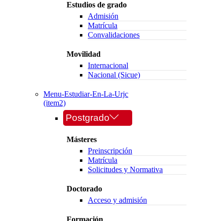
Estudios de grado
Admisión
Matrícula
Convalidaciones
Movilidad
Internacional
Nacional (Sicue)
Menu-Estudiar-En-La-Urjc
(item2)
Postgrado
Másteres
Preinscripción
Matrícula
Solicitudes y Normativa
Doctorado
Acceso y admisión
Formación