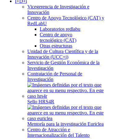
I+D+i
Vicegerencia de Investigación e
Innovación
Centro de Apoyo Tecnológico (CAT) y
RedLabU
Laboratorios redlabu
Centro de apoyo
tecnológico (CAT)
Otras estructuras
Unidad de Cultura Científica y de la
Innovación (UCC+i)
Servicio de Gestión Económica de la
Investigación
Contratación de Personal de
Investigación
Sello HRS4R
Mentoría para la investigación Euriclea
Centro de Atracción e
Internacionalización del Talento