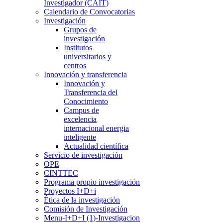
Investigador (CAIT)
Calendario de Convocatorias
Investigación
Grupos de
investigación
Institutos
universitarios y
centros
Innovación y transferencia
Innovación y
Transferencia del
Conocimiento
Campus de
excelencia
internacional energia
inteligente
Actualidad científica
Servicio de investigación
OPE
CINTTEC
Programa propio investigación
Proyectos I+D+i
Ética de la investigación
Comisión de Investigación
Menu-I+D+I (1)-Investigacion