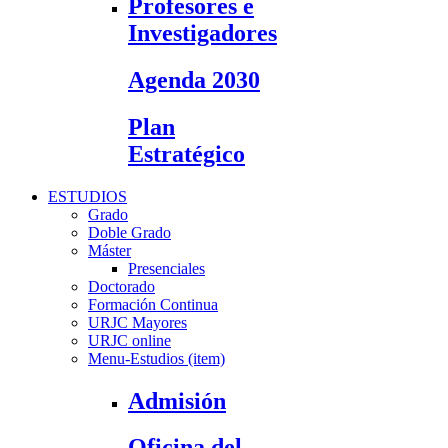
Profesores e
Investigadores
Agenda 2030
Plan
Estratégico
ESTUDIOS
Grado
Doble Grado
Máster
Presenciales
Doctorado
Formación Continua
URJC Mayores
URJC online
Menu-Estudios (item)
Admisión
Oficina del