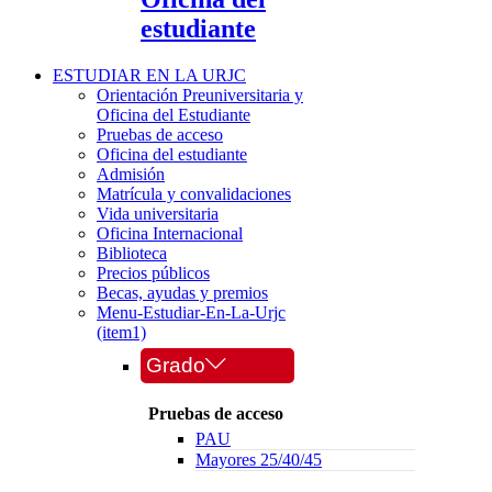
estudiante
ESTUDIAR EN LA URJC
Orientación Preuniversitaria y
Oficina del Estudiante
Pruebas de acceso
Oficina del estudiante
Admisión
Matrícula y convalidaciones
Vida universitaria
Oficina Internacional
Biblioteca
Precios públicos
Becas, ayudas y premios
Menu-Estudiar-En-La-Urjc
(item1)
Grado
Pruebas de acceso
PAU
Mayores 25/40/45