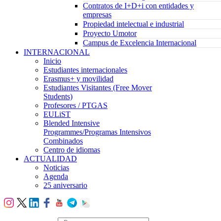
Contratos de I+D+i con entidades y
empresas
Propiedad intelectual e industrial
Proyecto Umotor
Campus de Excelencia Internacional
INTERNACIONAL
Inicio
Estudiantes internacionales
Erasmus+ y movilidad
Estudiantes Visitantes (Free Mover
Students)
Profesores / PTGAS
EULiST
Blended Intensive
Programmes/Programas Intensivos
Combinados
Centro de idiomas
ACTUALIDAD
Noticias
Agenda
25 aniversario