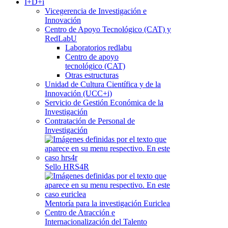
I+D+i
Vicegerencia de Investigación e
Innovación
Centro de Apoyo Tecnológico (CAT) y
RedLabU
Laboratorios redlabu
Centro de apoyo
tecnológico (CAT)
Otras estructuras
Unidad de Cultura Científica y de la
Innovación (UCC+i)
Servicio de Gestión Económica de la
Investigación
Contratación de Personal de
Investigación
Sello HRS4R
Mentoría para la investigación Euriclea
Centro de Atracción e
Internacionalización del Talento