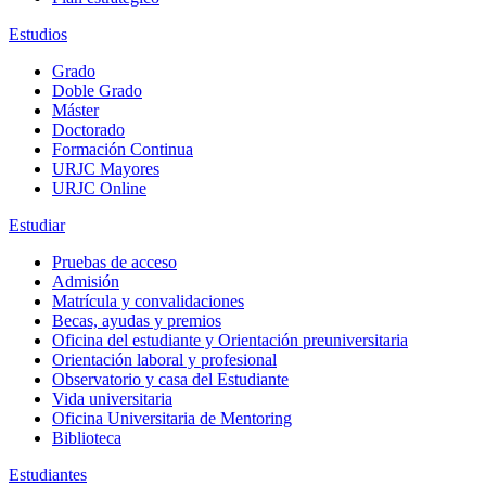
Estudios
Grado
Doble Grado
Máster
Doctorado
Formación Continua
URJC Mayores
URJC Online
Estudiar
Pruebas de acceso
Admisión
Matrícula y convalidaciones
Becas, ayudas y premios
Oficina del estudiante y Orientación preuniversitaria
Orientación laboral y profesional
Observatorio y casa del Estudiante
Vida universitaria
Oficina Universitaria de Mentoring
Biblioteca
Estudiantes