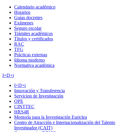
Calendario académico
Horarios
Guías docentes
Exámenes
Seguro escolar
Trámites académicos
Títulos y certificados
RAC
TFG
Prácticas externas
Idioma moderno
Normativa académica
I+D+i
I+D+i
Innovación y Transferencia
Servicion de Investigación
OPE
CINTTEC
HRS4R
Mentoría para la Investigación Euriclea
Centro de Atracción e Internacionalización del Talento
Investigador (CAIT)