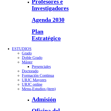
Profesores e
Investigadores
Agenda 2030
Plan
Estratégico
ESTUDIOS
Grado
Doble Grado
Máster
Presenciales
Doctorado
Formación Continua
URJC Mayores
URJC online
Menu-Estudios (item)
Admisión
Oficina del