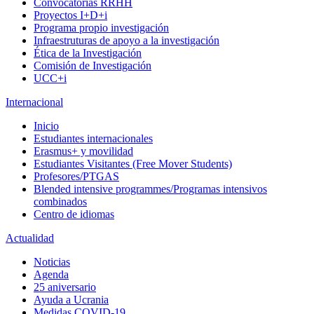
Convocatorias RRHH
Proyectos I+D+i
Programa propio investigación
Infraestruturas de apoyo a la investigación
Ética de la Investigación
Comisión de Investigación
UCC+i
Internacional
Inicio
Estudiantes internacionales
Erasmus+ y movilidad
Estudiantes Visitantes (Free Mover Students)
Profesores/PTGAS
Blended intensive programmes/Programas intensivos
combinados
Centro de idiomas
Actualidad
Noticias
Agenda
25 aniversario
Ayuda a Ucrania
Medidas COVID-19