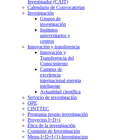
Investigador (CAIT)
Calendario de Convocatorias
Investigación
Grupos de
investigación
Institutos
universitarios y
centros
Innovación y transferencia
Innovación y
Transferencia del
Conocimiento
Campus de
excelencia
internacional energia
inteligente
Actualidad científica
Servicio de investigación
OPE
CINTTEC
Programa propio investigación
Proyectos I+D+i
Ética de la investigación
Comisión de Investigación
Menu-I+D+I (1)-Investigacion