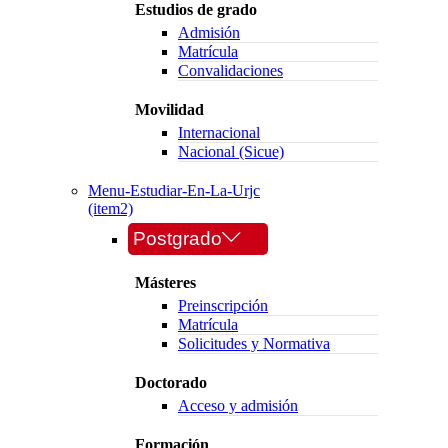
Estudios de grado
Admisión
Matrícula
Convalidaciones
Movilidad
Internacional
Nacional (Sicue)
Menu-Estudiar-En-La-Urjc
(item2)
Postgrado
Másteres
Preinscripción
Matrícula
Solicitudes y Normativa
Doctorado
Acceso y admisión
Formación