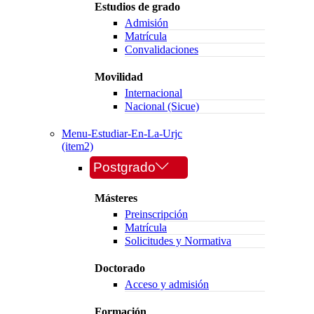
Estudios de grado
Admisión
Matrícula
Convalidaciones
Movilidad
Internacional
Nacional (Sicue)
Menu-Estudiar-En-La-Urjc
(item2)
Postgrado
Másteres
Preinscripción
Matrícula
Solicitudes y Normativa
Doctorado
Acceso y admisión
Formación