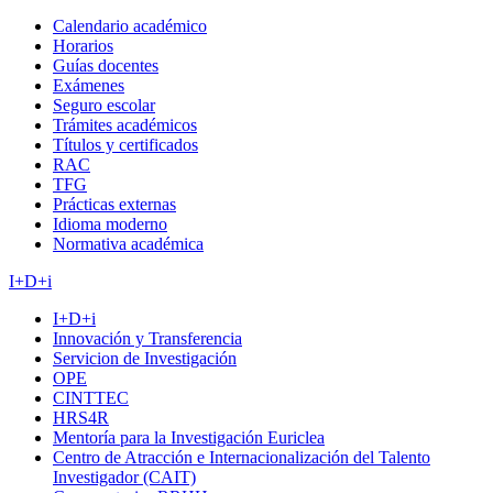
Calendario académico
Horarios
Guías docentes
Exámenes
Seguro escolar
Trámites académicos
Títulos y certificados
RAC
TFG
Prácticas externas
Idioma moderno
Normativa académica
I+D+i
I+D+i
Innovación y Transferencia
Servicion de Investigación
OPE
CINTTEC
HRS4R
Mentoría para la Investigación Euriclea
Centro de Atracción e Internacionalización del Talento
Investigador (CAIT)