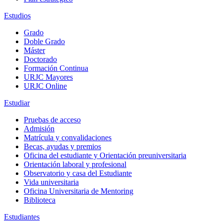
Estudios
Grado
Doble Grado
Máster
Doctorado
Formación Continua
URJC Mayores
URJC Online
Estudiar
Pruebas de acceso
Admisión
Matrícula y convalidaciones
Becas, ayudas y premios
Oficina del estudiante y Orientación preuniversitaria
Orientación laboral y profesional
Observatorio y casa del Estudiante
Vida universitaria
Oficina Universitaria de Mentoring
Biblioteca
Estudiantes