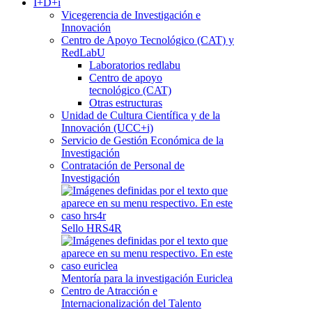
I+D+i
Vicegerencia de Investigación e
Innovación
Centro de Apoyo Tecnológico (CAT) y
RedLabU
Laboratorios redlabu
Centro de apoyo
tecnológico (CAT)
Otras estructuras
Unidad de Cultura Científica y de la
Innovación (UCC+i)
Servicio de Gestión Económica de la
Investigación
Contratación de Personal de
Investigación
Sello HRS4R
Mentoría para la investigación Euriclea
Centro de Atracción e
Internacionalización del Talento