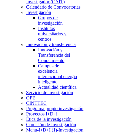
Investigador (CAIT)
Calendario de Convocatorias
Investigación
Grupos de
investigación
Institutos
universitarios y
centros
Innovación y transferencia
Innovación y
Transferencia del
Conocimiento
Campus de
excelencia
internacional energia
inteligente
Actualidad científica
Servicio de investigación
OPE
CINTTEC
Programa propio investigación
Proyectos I+D+i
Ética de la investigación
Comisión de Investigación
Menu-I+D+I (1)-Investigacion