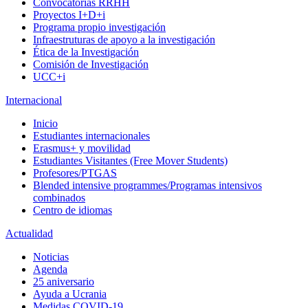
Convocatorias RRHH
Proyectos I+D+i
Programa propio investigación
Infraestruturas de apoyo a la investigación
Ética de la Investigación
Comisión de Investigación
UCC+i
Internacional
Inicio
Estudiantes internacionales
Erasmus+ y movilidad
Estudiantes Visitantes (Free Mover Students)
Profesores/PTGAS
Blended intensive programmes/Programas intensivos
combinados
Centro de idiomas
Actualidad
Noticias
Agenda
25 aniversario
Ayuda a Ucrania
Medidas COVID-19