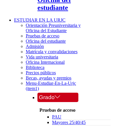
estudiante
ESTUDIAR EN LA URJC
Orientación Preuniversitaria y
Oficina del Estudiante
Pruebas de acceso
Oficina del estudiante
Admisión
Matrícula y convalidaciones
Vida universitaria
Oficina Internacional
Biblioteca
Precios públicos
Becas, ayudas y premios
Menu-Estudiar-En-La-Urjc
(item1)
Grado
Pruebas de acceso
PAU
Mayores 25/40/45