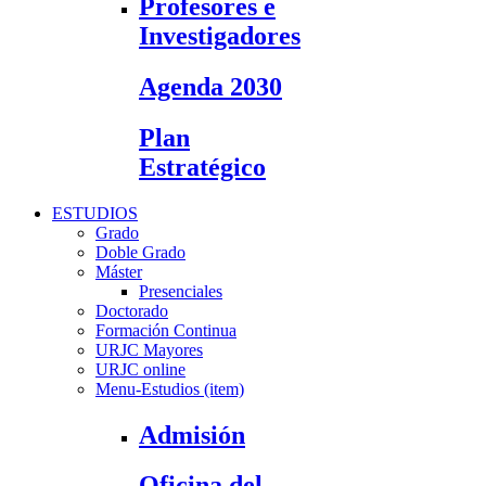
Profesores e
Investigadores
Agenda 2030
Plan
Estratégico
ESTUDIOS
Grado
Doble Grado
Máster
Presenciales
Doctorado
Formación Continua
URJC Mayores
URJC online
Menu-Estudios (item)
Admisión
Oficina del