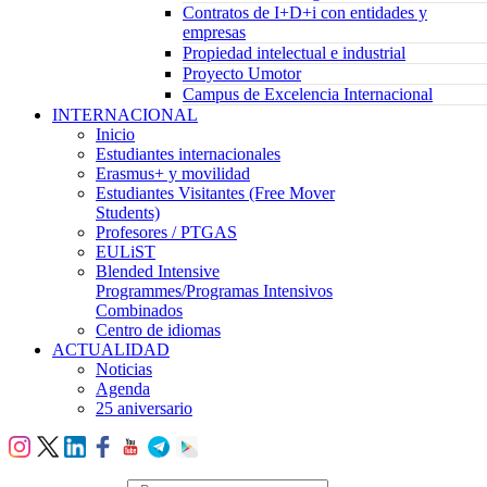
Contratos de I+D+i con entidades y
empresas
Propiedad intelectual e industrial
Proyecto Umotor
Campus de Excelencia Internacional
INTERNACIONAL
Inicio
Estudiantes internacionales
Erasmus+ y movilidad
Estudiantes Visitantes (Free Mover
Students)
Profesores / PTGAS
EULiST
Blended Intensive
Programmes/Programas Intensivos
Combinados
Centro de idiomas
ACTUALIDAD
Noticias
Agenda
25 aniversario