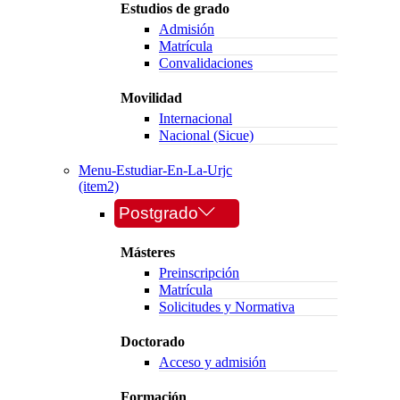
Estudios de grado
Admisión
Matrícula
Convalidaciones
Movilidad
Internacional
Nacional (Sicue)
Menu-Estudiar-En-La-Urjc
(item2)
Postgrado
Másteres
Preinscripción
Matrícula
Solicitudes y Normativa
Doctorado
Acceso y admisión
Formación