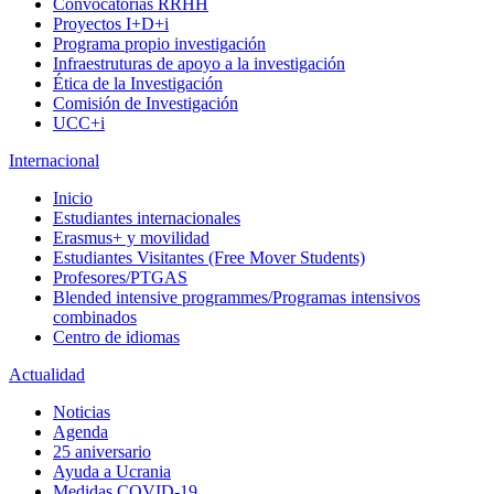
Convocatorias RRHH
Proyectos I+D+i
Programa propio investigación
Infraestruturas de apoyo a la investigación
Ética de la Investigación
Comisión de Investigación
UCC+i
Internacional
Inicio
Estudiantes internacionales
Erasmus+ y movilidad
Estudiantes Visitantes (Free Mover Students)
Profesores/PTGAS
Blended intensive programmes/Programas intensivos
combinados
Centro de idiomas
Actualidad
Noticias
Agenda
25 aniversario
Ayuda a Ucrania
Medidas COVID-19