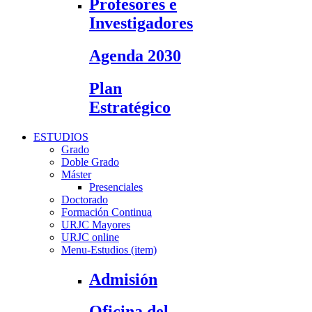
Profesores e
Investigadores
Agenda 2030
Plan
Estratégico
ESTUDIOS
Grado
Doble Grado
Máster
Presenciales
Doctorado
Formación Continua
URJC Mayores
URJC online
Menu-Estudios (item)
Admisión
Oficina del