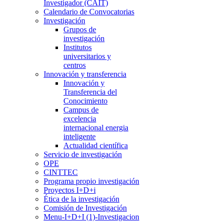
Investigador (CAIT)
Calendario de Convocatorias
Investigación
Grupos de
investigación
Institutos
universitarios y
centros
Innovación y transferencia
Innovación y
Transferencia del
Conocimiento
Campus de
excelencia
internacional energia
inteligente
Actualidad científica
Servicio de investigación
OPE
CINTTEC
Programa propio investigación
Proyectos I+D+i
Ética de la investigación
Comisión de Investigación
Menu-I+D+I (1)-Investigacion