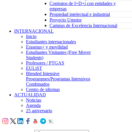
Contratos de I+D+i con entidades y
empresas
Propiedad intelectual e industrial
Proyecto Umotor
Campus de Excelencia Internacional
INTERNACIONAL
Inicio
Estudiantes internacionales
Erasmus+ y movilidad
Estudiantes Visitantes (Free Mover
Students)
Profesores / PTGAS
EULiST
Blended Intensive
Programmes/Programas Intensivos
Combinados
Centro de idiomas
ACTUALIDAD
Noticias
Agenda
25 aniversario