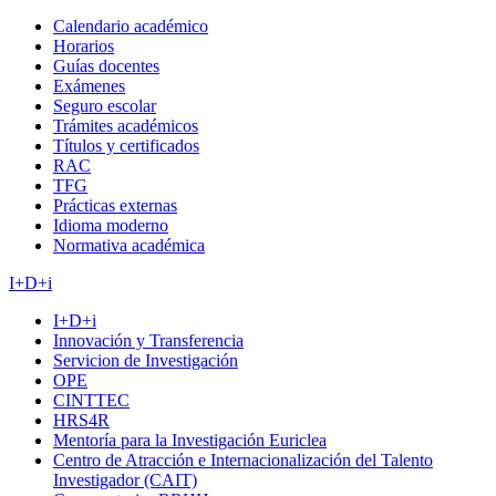
Calendario académico
Horarios
Guías docentes
Exámenes
Seguro escolar
Trámites académicos
Títulos y certificados
RAC
TFG
Prácticas externas
Idioma moderno
Normativa académica
I+D+i
I+D+i
Innovación y Transferencia
Servicion de Investigación
OPE
CINTTEC
HRS4R
Mentoría para la Investigación Euriclea
Centro de Atracción e Internacionalización del Talento
Investigador (CAIT)