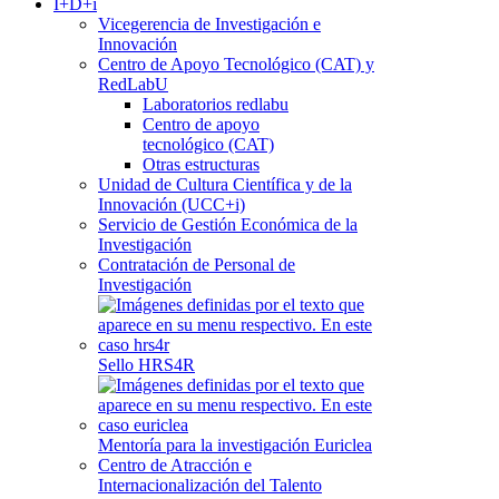
I+D+i
Vicegerencia de Investigación e
Innovación
Centro de Apoyo Tecnológico (CAT) y
RedLabU
Laboratorios redlabu
Centro de apoyo
tecnológico (CAT)
Otras estructuras
Unidad de Cultura Científica y de la
Innovación (UCC+i)
Servicio de Gestión Económica de la
Investigación
Contratación de Personal de
Investigación
Sello HRS4R
Mentoría para la investigación Euriclea
Centro de Atracción e
Internacionalización del Talento