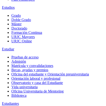
Estudios
Grado
Doble Grado
Máster
Doctorado
Formación Continua
URJC Mayores
URJC Online
Estudiar
Pruebas de acceso
Admisión
Matrícula y convalidaciones
Becas, ayudas y premios
Oficina del estudiante y Orientación preuniversitaria
Orientación laboral y profesional
Observatorio y casa del Estudiante
Vida universitaria
Oficina Universitaria de Mentoring
Biblioteca
Estudiantes