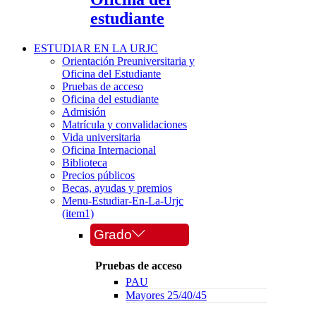
estudiante
ESTUDIAR EN LA URJC
Orientación Preuniversitaria y
Oficina del Estudiante
Pruebas de acceso
Oficina del estudiante
Admisión
Matrícula y convalidaciones
Vida universitaria
Oficina Internacional
Biblioteca
Precios públicos
Becas, ayudas y premios
Menu-Estudiar-En-La-Urjc
(item1)
Grado
Pruebas de acceso
PAU
Mayores 25/40/45